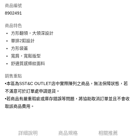
商品編號
信用卡分期付款
8902491
3 期 0 利率 每期
NT$612
21家銀行
商品特色
6 期 0 利率 每期
NT$306
21家銀行
合作金庫商業銀行
第一商業銀行
方形翻領，大領深設計
華南商業銀行
彰化商業銀行
合作金庫商業銀行
第一商業銀行
LINE Pay
單排2釦設計
上海商業儲蓄銀行
台北富邦商業銀行
華南商業銀行
彰化商業銀行
國泰世華商業銀行
兆豐國際商業銀行
方形袋蓋
Apple Pay
上海商業儲蓄銀行
台北富邦商業銀行
臺灣中小企業銀行
台中商業銀行
寬肩，寬鬆版型
國泰世華商業銀行
兆豐國際商業銀行
匯豐（台灣）商業銀行
華泰商業銀行
街口支付
臺灣中小企業銀行
台中商業銀行
舒適質感條紋面料
聯邦商業銀行
遠東國際商業銀行
匯豐（台灣）商業銀行
華泰商業銀行
悠遊付
元大商業銀行
永豐商業銀行
銷售重點
聯邦商業銀行
遠東國際商業銀行
玉山商業銀行
星展（台灣）商業銀行
元大商業銀行
永豐商業銀行
•本區為SST&C OUTLET店中實際陳列之商品，無法保障狀態，若
Google Pay
台新國際商業銀行
中國信託商業銀行
玉山商業銀行
星展（台灣）商業銀行
不滿意可於訂單處申請退貨。
台灣樂天信用卡公司
台新國際商業銀行
中國信託商業銀行
全盈+PAY
•若商品有嚴重瑕疵或庫存錯誤等問題，將協助取消訂單並且不會收
台灣樂天信用卡公司
取該商品費用。
AFTEE先享後付
相關說明
【關於「AFTEE先享後付」】
ATM付款
AFTEE先享後付是「在收到商品之後才付款」的支付方式。 讓您購物簡單
便利好安心！
詳細說明
商品規格
相關推薦