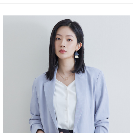
１．簡單：不需註冊會員、不需綁卡、不需儲值。
運送方式
２．便利：只要手機號碼，簡訊認證，即可結帳。
３．安心：先確認商品／服務後，再付款。
新竹物流宅配
每筆NT$120，滿NT$3,000(含以上)免運費
【「AFTEE先享後付」結帳流程】
１．於結帳方式選擇「AFTEE先享後付」後，將跳轉至「AFTEE先享後付」
新竹物流離島宅配
結帳頁面，進行簡訊認證並確認金額後，即可完成結帳。
２．訂單成立數日內，您將收到繳費通知簡訊。
每筆NT$350，滿NT$3,500(含以上)免運費
３．收到繳費通知簡訊後14天內，點擊此簡訊中的連結，可透過四大超商／
ATM／網路銀行／等多元方式進行付款，方視為交易完成。
LINEX 宇迅國際
查看運費
※ 請注意：結帳手續完成當下不需立刻繳費，但若您需要取消訂單，請聯絡
購買商品的店家。未經商家同意取消之訂單仍視為有效，需透過AFTEE先享
後付繳納相關費用。
※ 交易是否成功請以「AFTEE先享後付 」之結帳頁面顯示為準，若有關於
是否繳費成功／繳費後需取消欲退款等相關疑問，請聯繫「AFTEE先享後付
客戶支援中心」
https://netprotections.freshdesk.com/support/home
【注意事項】
１．透過由恩沛科技股份有限公司提供之「AFTEE先享後付」服務完成之交
易，需依本服務之必要範圍內提供個人資料，並將交易相關給付款項請求債
權轉讓予恩沛科技股份有限公司。
２．關於個人資料處理事宜，請瀏覽以下網址：
https://aftee.tw/terms/#terms3
３．未成年的使用者請事先徵得法定代理人或監護人之同意方可使用
「AFTEE先享後付」，若未經同意申辦者引起之損失，本公司不負相關責