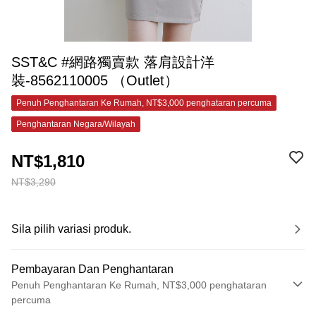
SST&C #網路獨賣款 落肩設計洋
裝-8562110005 （Outlet）
Penuh Penghantaran Ke Rumah, NT$3,000 penghataran percuma
Penghantaran Negara/Wilayah
NT$1,810
NT$3,290
Sila pilih variasi produk.
Pembayaran Dan Penghantaran
Penuh Penghantaran Ke Rumah, NT$3,000 penghataran
percuma