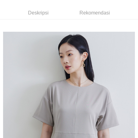
Deskripsi
Bank Komersial E.SUN
DBS Bank
Taiwan
Pertama, Mengenai Perkhidmatan AFTEE Beli Sekarang Bayar Kemudian
Bank Antarabangsa
Bank CTBC
Pemindahan ATM
1. Dengan memilih AFTEE sebagai kaedah pembayaran, mesej
Deskripsi
Rekomendasi
Taishin
pengesahan AFTEE akan muncul.
Syarikat Kad Kredit
2. Anda boleh meneruskan pembayaran selepas pengesahan SMS.
Pilihan Penghantaran
Rakuten Taiwan
3. Tiada bayaran diperlukan apabila pesanan disahkan. Produk akan
dihantar ke alamat yang ditetapkan.
新竹物流宅配
4. Setelah pesanan disahkan, anda akan menerima SMS pembayaran
NT$120/pesanan | Penghantaran percuma untuk pesanan
manakala ahli aplikasi akan menerima pemberitahuan tolak aplikasi
NT$3,000 atau lebih
AFTEE.
5. Tiada bayaran diperlukan apabila anda menerima produk. Sila buat
pembayaran di empat kedai serbaneka utama, ATM atau perbankan
新竹物流離島宅配
dalam talian dengan SMS pembayaran atau pemberitahuan tolak aplikasi
NT$350/pesanan | Penghantaran percuma untuk pesanan
AFTEE.
NT$3,500 atau lebih
Sila ambil perhatian bahawa tempoh pembayaran adalah 14 hari. Walau
LINEX 宇迅國際
bagaimanapun, bagi mereka yang telah memuat turun Aplikasi AFTEE
Kadar Penghantaran
dan mendaftar sebagai ahli AFTEE boleh menikmati tempoh pembayaran
sehingga 45 hari.
Tempoh pembayaran dikira dari masa kedai meminta pembayaran anda,
ditambah dengan bilangan hari yang boleh dilanjutkan oleh AFTEE. Anda
boleh melanjutkan tempoh pembayaran anda sebelum anda menerima
pesanan. Walau bagaimanapun, tiada jaminan bahawa anda boleh
menerima pesanan anda semasa tempoh pembayaran (cth.: produk