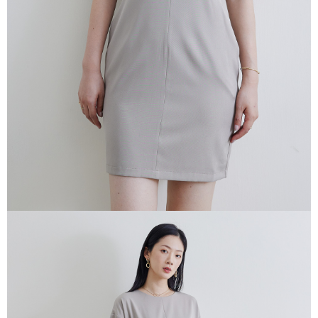
prapesanan atau produk yang mungkin mengambil masa yang lebih
lama untuk dihantar). Oleh itu, anda dikehendaki membuat pembayaran
kepada AFTEE dalam tempoh sama ada anda menerima pesanan.
Kedua, Sekatan Pembayaran
1. Jumlah yang diperakui untuk pengguna kali pertama boleh sehingga
NT$10,000. Amaun diperakui sebenar yang diluluskan akan berdasarkan
keputusan pensijilan dan semakan oleh AFTEE.
2. Amaun perbelanjaan minimum mestilah lebih besar daripada NT$20.
3. Pada masa ini hanya tersedia untuk ahli Taiwan.
Ketiga, Syarat Perkhidmatan
Perkhidmatan AFTEE Beli Sekarang Bayar Kemudian disediakan oleh NP
Taiwan, Inc. dan AFTEE akan membuat bil kepada pengguna. AFTEE
akan menggunakan data peribadi yang dikumpul (termasuk nama
pembeli, no. telefon, nama penerima, no. telefon, alamat penerima) untuk
penggunaan perkhidmatan. Sila rujuk kepada "Penyata Pengumpulan
Data Peribadi, Pemprosesan, Penggunaan"
(https://aftee.tw/privacypolicy/
) untuk maklumat lanjut.
Jumlah yang diperakui untuk pengguna kali pertama yang lulus
kelulusan boleh sehingga NT$10,000. Jika pengguna tidak membuat
pembayaran dalam tempoh tersebut, yuran pembayaran lewat sebanyak
20% setahun akan dikenakan. Pengguna bawah umur dikehendaki
mendapatkan kebenaran daripada ibu bapa atau penjaga yang sah