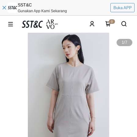
SST&C
Buka APP
Gunakan App Kami Sekarang
0
1
/
7