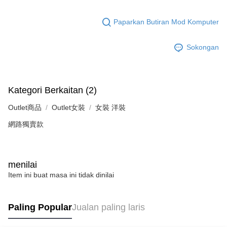
Paparkan Butiran Mod Komputer
Sokongan
Kategori Berkaitan (2)
Outlet商品
Outlet女裝
女裝 洋裝
網路獨賣款
menilai
Item ini buat masa ini tidak dinilai
Paling Popular
Jualan paling laris