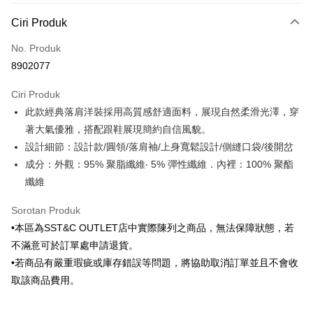
Kaedah Pembayaran
Ciri Produk
Kad Kredit (Bayaran Penuh)
No. Produk
Ansuran Kad Kredit
8902077
3 ansuran pada kadar faedah 0,
NT$603
setiap ansuran
Ciri Produk
21 Bank
6 ansuran pada kadar faedah 0,
NT$301
setiap
Taiwan Cooperative Bank
Bank Komersial Pertama
此款經典落肩洋裝採用高質感舒適面料，展現自然柔滑光澤，穿
Hua Nan Commercial
Chang Hwa Commercial
ansuran
21 Bank
Bank
Bank
著大氣優雅，搭配跟鞋展現簡約自信風貌。
Taiwan Cooperative Bank
Bank Komersial Pertama
LINE Pay
The Shanghai
Bank Komersial Taipei
設計細節：設計款/圓領/落肩袖/上身寬鬆設計/側縫口袋/後開岔
Hua Nan Commercial Bank
Chang Hwa Commercial Bank
Commercial & Savings
Fubon
成分：外觀：95% 聚脂纖維‧ 5% 彈性纖維．內裡：100% 聚酯
Apple Pay
The Shanghai Commercial &
Bank Komersial Taipei Fubon
Bank
Savings Bank
纖維
Bank Cathay United
Mega International
JKOPAY
Bank Cathay United
Mega International Commercial
Commercial Bank
Sorotan Produk
Bank
Taiwan Business Bank
Taichung Commercial
Easy Wallet
Taiwan Business Bank
Taichung Commercial Bank
•本區為SST&C OUTLET店中實際陳列之商品，無法保障狀態，若
Bank
HSBC Bank (Taiwan) Limited
Hwatai Bank
Google Pay
不滿意可於訂單處申請退貨。
HSBC Bank (Taiwan)
Hwatai Bank
Union Bank of Taiwan
Far Eastern International Bank
Limited
•若商品有嚴重瑕疵或庫存錯誤等問題，將協助取消訂單並且不會收
Yuanta Commercial Bank
Bank SinoPac
Plus PAY
Union Bank of Taiwan
Far Eastern International
取該商品費用。
Bank Komersial E.SUN
DBS Bank
Bank
AFTEE
Bank Antarabangsa Taishin
Bank CTBC
Yuanta Commercial Bank
Bank SinoPac
Syarikat Kad Kredit Rakuten