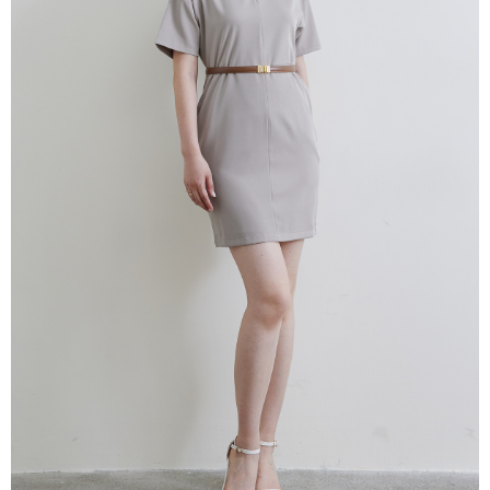
untuk menggunakan AFTEE.
Sila hubungi NP Taiwan Inc. di
cs_tw@netprotections.co.jp
jika anda
mempunyai sebarang kebimbangan mengenai pemprosesan dan
penggunaan pada data peribadi. Jika anda tidak bersetuju dengan data
peribadi yang disenaraikan seperti di atas akan dikumpul dan digunakan
oleh AFTEE, sila jangan gunakan perkhidmatan ini.