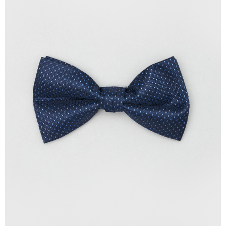
１．於結帳方式選擇「AFTEE先享後付」後，將跳轉至「AFTEE先享後付」
新竹物流離島宅配
結帳頁面，進行簡訊認證並確認金額後，即可完成結帳。
２．訂單成立數日內，您將收到繳費通知簡訊。
每筆NT$350，滿NT$3,500(含以上)免運費
３．收到繳費通知簡訊後14天內，點擊此簡訊中的連結，可透過四大超商／
ATM／網路銀行／等多元方式進行付款，方視為交易完成。
LINEX 宇迅國際
查看運費
※ 請注意：結帳手續完成當下不需立刻繳費，但若您需要取消訂單，請聯絡
購買商品的店家。未經商家同意取消之訂單仍視為有效，需透過AFTEE先享
後付繳納相關費用。
※ 交易是否成功請以「AFTEE先享後付 」之結帳頁面顯示為準，若有關於
是否繳費成功／繳費後需取消欲退款等相關疑問，請聯繫「AFTEE先享後付
客戶支援中心」
https://netprotections.freshdesk.com/support/home
【注意事項】
１．透過由恩沛科技股份有限公司提供之「AFTEE先享後付」服務完成之交
易，需依本服務之必要範圍內提供個人資料，並將交易相關給付款項請求債
權轉讓予恩沛科技股份有限公司。
２．關於個人資料處理事宜，請瀏覽以下網址：
https://aftee.tw/terms/#terms3
３．未成年的使用者請事先徵得法定代理人或監護人之同意方可使用
「AFTEE先享後付」，若未經同意申辦者引起之損失，本公司不負相關責
任。
４．使用「AFTEE先享後付」時，將依據個別帳號之用戶狀況，依本公司即
時審查核予不同之上限額度；若仍有額度不足之情形，本公司將視審查結果
請求用戶進行身份認證。
５．嚴禁一人註冊多個帳號或使用他人資訊註冊。若發現惡意使用之情形，