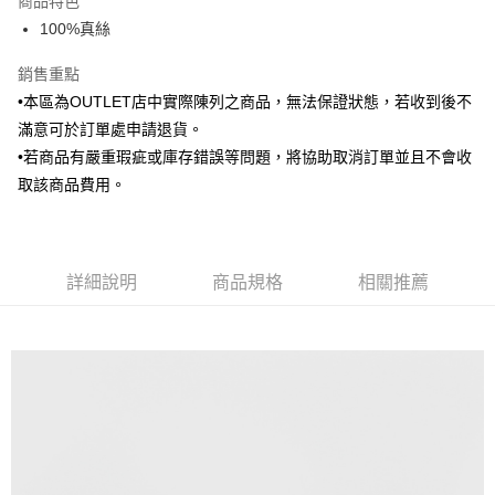
商品特色
6 期 0 利率 每期
NT$90
21家銀行
合作金庫商業銀行
第一商業銀行
100%真絲
華南商業銀行
彰化商業銀行
合作金庫商業銀行
第一商業銀行
LINE Pay
上海商業儲蓄銀行
台北富邦商業銀行
華南商業銀行
彰化商業銀行
銷售重點
國泰世華商業銀行
兆豐國際商業銀行
Apple Pay
上海商業儲蓄銀行
台北富邦商業銀行
•本區為OUTLET店中實際陳列之商品，無法保證狀態，若收到後不
臺灣中小企業銀行
台中商業銀行
國泰世華商業銀行
兆豐國際商業銀行
滿意可於訂單處申請退貨。
匯豐（台灣）商業銀行
華泰商業銀行
街口支付
臺灣中小企業銀行
台中商業銀行
聯邦商業銀行
遠東國際商業銀行
•若商品有嚴重瑕疵或庫存錯誤等問題，將協助取消訂單並且不會收
匯豐（台灣）商業銀行
華泰商業銀行
悠遊付
元大商業銀行
永豐商業銀行
取該商品費用。
聯邦商業銀行
遠東國際商業銀行
玉山商業銀行
星展（台灣）商業銀行
元大商業銀行
永豐商業銀行
Google Pay
台新國際商業銀行
中國信託商業銀行
玉山商業銀行
星展（台灣）商業銀行
台灣樂天信用卡公司
台新國際商業銀行
中國信託商業銀行
全盈+PAY
台灣樂天信用卡公司
詳細說明
商品規格
相關推薦
AFTEE先享後付
相關說明
【關於「AFTEE先享後付」】
ATM付款
AFTEE先享後付是「在收到商品之後才付款」的支付方式。 讓您購物簡單
便利好安心！
１．簡單：不需註冊會員、不需綁卡、不需儲值。
運送方式
２．便利：只要手機號碼，簡訊認證，即可結帳。
３．安心：先確認商品／服務後，再付款。
新竹物流宅配
每筆NT$120，滿NT$3,000(含以上)免運費
【「AFTEE先享後付」結帳流程】