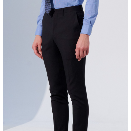
１．簡單：不需註冊會員、不需綁卡、不需儲值。
運送方式
２．便利：只要手機號碼，簡訊認證，即可結帳。
３．安心：先確認商品／服務後，再付款。
新竹物流宅配
每筆NT$120，滿NT$3,000(含以上)免運費
【「AFTEE先享後付」結帳流程】
１．於結帳方式選擇「AFTEE先享後付」後，將跳轉至「AFTEE先享後付」
新竹物流離島宅配
結帳頁面，進行簡訊認證並確認金額後，即可完成結帳。
２．訂單成立數日內，您將收到繳費通知簡訊。
每筆NT$350，滿NT$3,500(含以上)免運費
３．收到繳費通知簡訊後14天內，點擊此簡訊中的連結，可透過四大超商／
ATM／網路銀行／等多元方式進行付款，方視為交易完成。
LINEX 宇迅國際
查看運費
※ 請注意：結帳手續完成當下不需立刻繳費，但若您需要取消訂單，請聯絡
購買商品的店家。未經商家同意取消之訂單仍視為有效，需透過AFTEE先享
後付繳納相關費用。
※ 交易是否成功請以「AFTEE先享後付 」之結帳頁面顯示為準，若有關於
是否繳費成功／繳費後需取消欲退款等相關疑問，請聯繫「AFTEE先享後付
客戶支援中心」
https://netprotections.freshdesk.com/support/home
【注意事項】
１．透過由恩沛科技股份有限公司提供之「AFTEE先享後付」服務完成之交
易，需依本服務之必要範圍內提供個人資料，並將交易相關給付款項請求債
權轉讓予恩沛科技股份有限公司。
２．關於個人資料處理事宜，請瀏覽以下網址：
https://aftee.tw/terms/#terms3
３．未成年的使用者請事先徵得法定代理人或監護人之同意方可使用
「AFTEE先享後付」，若未經同意申辦者引起之損失，本公司不負相關責