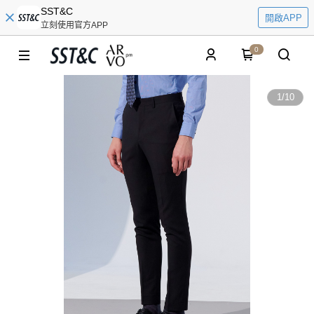
SST&C
開啟APP
立刻使用官方APP
0
1
/
10