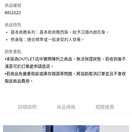
商品編號
信用卡分期付款
8811522
3 期 0 利率 每期
NT$496
21家銀行
商品特色
6 期 0 利率 每期
NT$248
21家銀行
合作金庫商業銀行
第一商業銀行
基本商務系列：基本款商務西裝，給予沉穩內斂形象。
華南商業銀行
彰化商業銀行
合作金庫商業銀行
第一商業銀行
LINE Pay
修身版：適合標準或一般身型的人穿著。
上海商業儲蓄銀行
台北富邦商業銀行
華南商業銀行
彰化商業銀行
國泰世華商業銀行
兆豐國際商業銀行
Apple Pay
上海商業儲蓄銀行
台北富邦商業銀行
銷售重點
臺灣中小企業銀行
台中商業銀行
國泰世華商業銀行
兆豐國際商業銀行
•本區為OUTLET店中實際陳列之商品，無法保證狀態，若收到後不
匯豐（台灣）商業銀行
華泰商業銀行
街口支付
臺灣中小企業銀行
台中商業銀行
聯邦商業銀行
遠東國際商業銀行
滿意可於訂單處申請退貨。
匯豐（台灣）商業銀行
華泰商業銀行
悠遊付
元大商業銀行
永豐商業銀行
•若商品有嚴重瑕疵或庫存錯誤等問題，將協助取消訂單並且不會收
聯邦商業銀行
遠東國際商業銀行
玉山商業銀行
星展（台灣）商業銀行
元大商業銀行
永豐商業銀行
取該商品費用。
Google Pay
台新國際商業銀行
中國信託商業銀行
玉山商業銀行
星展（台灣）商業銀行
台灣樂天信用卡公司
台新國際商業銀行
中國信託商業銀行
全盈+PAY
台灣樂天信用卡公司
AFTEE先享後付
詳細說明
商品規格
相關推薦
相關說明
【關於「AFTEE先享後付」】
ATM付款
AFTEE先享後付是「在收到商品之後才付款」的支付方式。 讓您購物簡單
便利好安心！