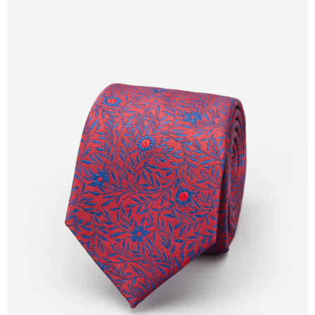
１．於結帳方式選擇「AFTEE先享後付」後，將跳轉至「AFTEE先享後付」
新竹物流離島宅配
結帳頁面，進行簡訊認證並確認金額後，即可完成結帳。
２．訂單成立數日內，您將收到繳費通知簡訊。
每筆NT$350，滿NT$3,500(含以上)免運費
３．收到繳費通知簡訊後14天內，點擊此簡訊中的連結，可透過四大超商／
ATM／網路銀行／等多元方式進行付款，方視為交易完成。
LINEX 宇迅國際
查看運費
※ 請注意：結帳手續完成當下不需立刻繳費，但若您需要取消訂單，請聯絡
購買商品的店家。未經商家同意取消之訂單仍視為有效，需透過AFTEE先享
後付繳納相關費用。
※ 交易是否成功請以「AFTEE先享後付 」之結帳頁面顯示為準，若有關於
是否繳費成功／繳費後需取消欲退款等相關疑問，請聯繫「AFTEE先享後付
客戶支援中心」
https://netprotections.freshdesk.com/support/home
【注意事項】
１．透過由恩沛科技股份有限公司提供之「AFTEE先享後付」服務完成之交
易，需依本服務之必要範圍內提供個人資料，並將交易相關給付款項請求債
權轉讓予恩沛科技股份有限公司。
２．關於個人資料處理事宜，請瀏覽以下網址：
https://aftee.tw/terms/#terms3
３．未成年的使用者請事先徵得法定代理人或監護人之同意方可使用
「AFTEE先享後付」，若未經同意申辦者引起之損失，本公司不負相關責
任。
４．使用「AFTEE先享後付」時，將依據個別帳號之用戶狀況，依本公司即
時審查核予不同之上限額度；若仍有額度不足之情形，本公司將視審查結果
請求用戶進行身份認證。
５．嚴禁一人註冊多個帳號或使用他人資訊註冊。若發現惡意使用之情形，