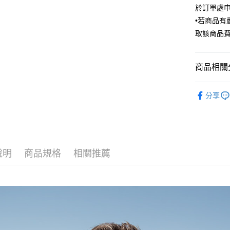
匯豐（
於訂單處
街口支付
臺灣中
聯邦商
•若商品
匯豐（
悠遊付
元大商
聯邦商
取該商品
玉山商
元大商
Google Pa
台新國
玉山商
台灣樂
台新國
全盈+PAY
商品相關分
台灣樂
AFTEE先
Outlet商品
分享
相關說明
【關於「A
ATM付款
AFTEE
便利好安
１．簡單
２．便利
運送方式
說明
商品規格
相關推薦
３．安心
新竹物流
【「AFT
每筆NT$1
１．於結帳
付」結帳
新竹物流
２．訂單
３．收到繳
每筆NT$3
／ATM／
※ 請注意