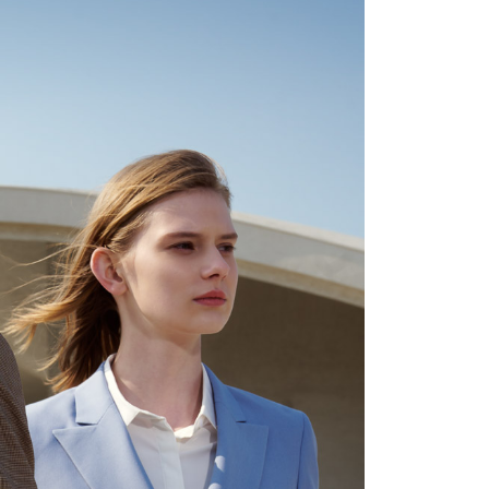
宇迅國際
查看運費
的店家。未經商家同意取消之訂單仍視為有效，需透過AFTEE
繳納相關費用。
否成功請以「AFTEE先享後付 」之結帳頁面顯示為準，若有關於
功／繳費後需取消欲退款等相關疑問，請聯繫「AFTEE先享後
援中心」
https://netprotections.freshdesk.com/support/home
項】
恩沛科技股份有限公司提供之「AFTEE先享後付」服務完成之
依本服務之必要範圍內提供個人資料，並將交易相關給付款項請
讓予恩沛科技股份有限公司。
個人資料處理事宜，請瀏覽以下網址：
ee.tw/terms/#terms3
年的使用者請事先徵得法定代理人或監護人之同意方可使用
E先享後付」，若未經同意申辦者引起之損失，本公司不負相關責
AFTEE先享後付」時，將依據個別帳號之用戶狀況，依本公司
核予不同之上限額度；若仍有額度不足之情形，本公司將視審查
用戶進行身份認證。
一人註冊多個帳號或使用他人資訊註冊。若發現惡意使用之情
科技股份有限公司將有權停止該用戶之使用額度並採取法律行