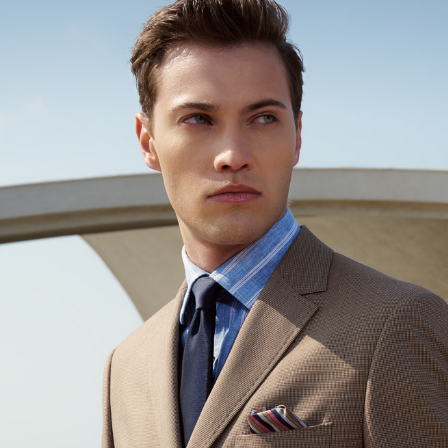
LINEX 
絡購買商品
先享後付
※ 交易是
是否繳費成
付客戶支
【注意事
１．透過由
交易，需
求債權轉
２．關於
https://aft
３．未成
「AFTE
任。
４．使用「
即時審查
結果請求
５．嚴禁
形，恩沛
動。