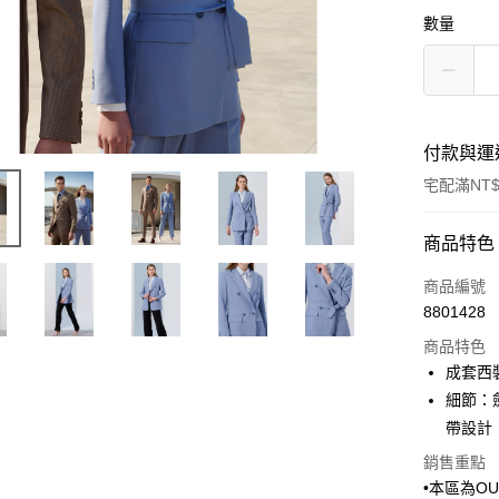
數量
付款與運
宅配滿NT$
付款方式
商品特色
信用卡一
商品編號
8801428
信用卡分
商品特色
3 期 
成套西裝
6 期 
合作金
細節：
華南商
帶設計
合作金
LINE Pay
上海商
華南商
銷售重點
國泰世
Apple Pay
上海商
•本區為O
臺灣中
國泰世