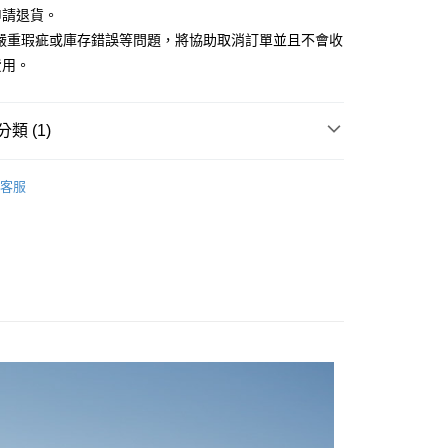
台灣）商業銀行
華泰商業銀行
申請退貨。
小企業銀行
台中商業銀行
業銀行
遠東國際商業銀行
有嚴重瑕疵或庫存錯誤等問題，將協助取消訂單並且不會收
台灣）商業銀行
華泰商業銀行
業銀行
永豐商業銀行
業銀行
遠東國際商業銀行
費用。
業銀行
星展（台灣）商業銀行
業銀行
永豐商業銀行
y
際商業銀行
中國信託商業銀行
業銀行
星展（台灣）商業銀行
天信用卡公司
際商業銀行
中國信託商業銀行
類 (1)
天信用卡公司
享後付
Outlet女裝
女裝 西裝外套
客服
FTEE先享後付」】
先享後付是「在收到商品之後才付款」的支付方式。 讓您購物簡單
心！
：不需註冊會員、不需綁卡、不需儲值。
：只要手機號碼，簡訊認證，即可結帳。
：先確認商品／服務後，再付款。
宅配
EE先享後付」結帳流程】
20，滿NT$3,000(含以上)免運費
方式選擇「AFTEE先享後付」後，將跳轉至「AFTEE先享後
頁面，進行簡訊認證並確認金額後，即可完成結帳。
離島宅配
成立數日內，您將收到繳費通知簡訊。
費通知簡訊後14天內，點擊此簡訊中的連結，可透過四大超商
50，滿NT$3,500(含以上)免運費
網路銀行／等多元方式進行付款，方視為交易完成。
：結帳手續完成當下不需立刻繳費，但若您需要取消訂單，請聯