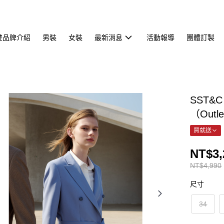
雙品牌介紹
男裝
女裝
最新消息
活動報導
團體訂製
SST&
（Outl
買就送
NT$3,
NT$4,990
尺寸
34