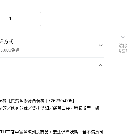
送方式
清除
3,000免運
紀錄
次付款
期付款
0 利率 每期
NT$1,081
21家銀行
褲【寶寶藍修身西裝褲 | 7262304005】
0 利率 每期
NT$540
21家銀行
庫商業銀行
第一商業銀行
劍領／修身剪裁／雙排雙釦／袋蓋口袋／稍長版型／綁
業銀行
彰化商業銀行
庫商業銀行
第一商業銀行
業儲蓄銀行
台北富邦商業銀行
業銀行
彰化商業銀行
華商業銀行
兆豐國際商業銀行
業儲蓄銀行
台北富邦商業銀行
UTLET店中實際陳列之商品，無法保障狀態，若不滿意可
小企業銀行
台中商業銀行
華商業銀行
兆豐國際商業銀行