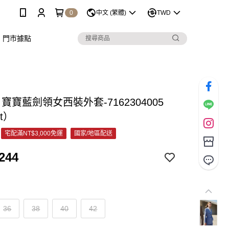
0
中文 (繁體)
TWD
門市據點
C 寶寶藍劍領女西裝外套-7162304005
et）
宅配滿NT$3,000免運
國家/地區配送
244
36
38
40
42