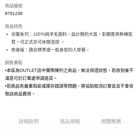
商品編號
信用卡分期付款
8791238
3 期 0 利率 每期
NT$778
21家銀行
商品特色
6 期 0 利率 每期
NT$389
21家銀行
合作金庫商業銀行
第一商業銀行
米蘭系列：100％純羊毛面料，設計簡約大氣，彰顯菁英幹練氣
華南商業銀行
彰化商業銀行
合作金庫商業銀行
第一商業銀行
LINE Pay
質。可正式亦可休閒混搭 。
上海商業儲蓄銀行
台北富邦商業銀行
華南商業銀行
彰化商業銀行
國泰世華商業銀行
兆豐國際商業銀行
修身版：適合標準或一般身型的人穿著。
Apple Pay
上海商業儲蓄銀行
台北富邦商業銀行
臺灣中小企業銀行
台中商業銀行
國泰世華商業銀行
兆豐國際商業銀行
銷售重點
匯豐（台灣）商業銀行
華泰商業銀行
街口支付
臺灣中小企業銀行
台中商業銀行
聯邦商業銀行
遠東國際商業銀行
•本區為OUTLET店中實際陳列之商品，無法保證狀態，若收到後不
匯豐（台灣）商業銀行
華泰商業銀行
悠遊付
元大商業銀行
永豐商業銀行
滿意可於訂單處申請退貨。
聯邦商業銀行
遠東國際商業銀行
玉山商業銀行
星展（台灣）商業銀行
元大商業銀行
永豐商業銀行
•若商品有嚴重瑕疵或庫存錯誤等問題，將協助取消訂單並且不會收
Google Pay
台新國際商業銀行
中國信託商業銀行
玉山商業銀行
星展（台灣）商業銀行
取該商品費用。
台灣樂天信用卡公司
台新國際商業銀行
中國信託商業銀行
全盈+PAY
台灣樂天信用卡公司
AFTEE先享後付
相關說明
詳細說明
商品規格
相關推薦
【關於「AFTEE先享後付」】
ATM付款
AFTEE先享後付是「在收到商品之後才付款」的支付方式。 讓您購物簡單
便利好安心！