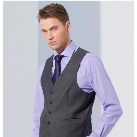
１．簡單：不需註冊會員、不需綁卡、不需儲值。
運送方式
２．便利：只要手機號碼，簡訊認證，即可結帳。
３．安心：先確認商品／服務後，再付款。
新竹物流宅配
每筆NT$120，滿NT$3,000(含以上)免運費
【「AFTEE先享後付」結帳流程】
１．於結帳方式選擇「AFTEE先享後付」後，將跳轉至「AFTEE先享後付」
新竹物流離島宅配
結帳頁面，進行簡訊認證並確認金額後，即可完成結帳。
２．訂單成立數日內，您將收到繳費通知簡訊。
每筆NT$350，滿NT$3,500(含以上)免運費
３．收到繳費通知簡訊後14天內，點擊此簡訊中的連結，可透過四大超商／
ATM／網路銀行／等多元方式進行付款，方視為交易完成。
LINEX 宇迅國際
查看運費
※ 請注意：結帳手續完成當下不需立刻繳費，但若您需要取消訂單，請聯絡
購買商品的店家。未經商家同意取消之訂單仍視為有效，需透過AFTEE先享
後付繳納相關費用。
※ 交易是否成功請以「AFTEE先享後付 」之結帳頁面顯示為準，若有關於
是否繳費成功／繳費後需取消欲退款等相關疑問，請聯繫「AFTEE先享後付
客戶支援中心」
https://netprotections.freshdesk.com/support/home
【注意事項】
１．透過由恩沛科技股份有限公司提供之「AFTEE先享後付」服務完成之交
易，需依本服務之必要範圍內提供個人資料，並將交易相關給付款項請求債
權轉讓予恩沛科技股份有限公司。
２．關於個人資料處理事宜，請瀏覽以下網址：
https://aftee.tw/terms/#terms3
３．未成年的使用者請事先徵得法定代理人或監護人之同意方可使用
「AFTEE先享後付」，若未經同意申辦者引起之損失，本公司不負相關責