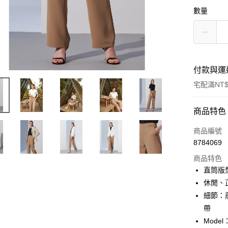
數量
付款與運
宅配滿NT$
付款方式
商品特色
信用卡一
商品編號
8784069
信用卡分
商品特色
3 期 
直筒版
6 期 
合作金
休閒、
華南商
細節：
合作金
LINE Pay
上海商
華南商
帶
國泰世
Apple Pay
上海商
Mode
臺灣中
國泰世