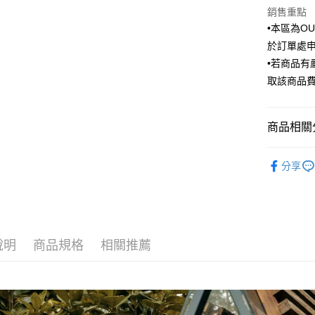
匯豐（
街口支付
銷售重點
臺灣中
聯邦商
•本區為O
匯豐（
悠遊付
元大商
聯邦商
於訂單處
玉山商
元大商
Google Pa
•若商品
台新國
玉山商
取該商品
台灣樂
台新國
全盈+PAY
台灣樂
AFTEE先
商品相關分
相關說明
【關於「A
Outlet商品
ATM付款
AFTEE
分享
便利好安
１．簡單
２．便利
運送方式
３．安心
新竹物流
【「AFT
說明
商品規格
相關推薦
每筆NT$1
１．於結帳
付」結帳
新竹物流
２．訂單
３．收到繳
每筆NT$3
／ATM／
※ 請注意