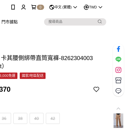
0
中文 (繁體)
TWD
門市據點
C 卡其腰側綁帶直筒寬褲-8262304003
et）
3,000免運
國家/地區配送
370
36
38
40
42