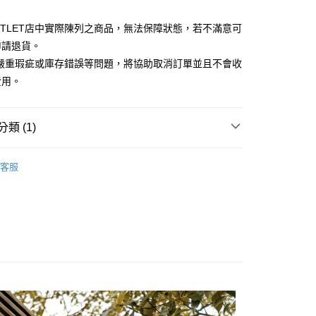
台灣）商業銀行
華泰商業銀行
小企業銀行
台中商業銀行
業銀行
遠東國際商業銀行
UTLET店中實際陳列之商品，無法保障狀態，若不滿意可
台灣）商業銀行
華泰商業銀行
業銀行
永豐商業銀行
業銀行
遠東國際商業銀行
申請退貨。
業銀行
星展（台灣）商業銀行
業銀行
永豐商業銀行
y
有嚴重瑕疵或庫存錯誤等問題，將協助取消訂單並且不會收
際商業銀行
中國信託商業銀行
業銀行
星展（台灣）商業銀行
費用。
天信用卡公司
際商業銀行
中國信託商業銀行
天信用卡公司
享後付
類 (1)
FTEE先享後付」】
Outlet女裝
女裝 長褲
先享後付是「在收到商品之後才付款」的支付方式。 讓您購物簡單
客服
心！
：不需註冊會員、不需綁卡、不需儲值。
：只要手機號碼，簡訊認證，即可結帳。
：先確認商品／服務後，再付款。
宅配
EE先享後付」結帳流程】
20，滿NT$3,000(含以上)免運費
方式選擇「AFTEE先享後付」後，將跳轉至「AFTEE先享後
頁面，進行簡訊認證並確認金額後，即可完成結帳。
離島宅配
成立數日內，您將收到繳費通知簡訊。
費通知簡訊後14天內，點擊此簡訊中的連結，可透過四大超商
50，滿NT$3,500(含以上)免運費
網路銀行／等多元方式進行付款，方視為交易完成。
：結帳手續完成當下不需立刻繳費，但若您需要取消訂單，請聯