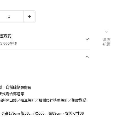
送方式
清除
3,000免運
紀錄
次付款
期付款
0 利率 每期
NT$456
21家銀行
型，自然線條顯腿長
0 利率 每期
NT$228
21家銀行
庫商業銀行
第一商業銀行
正式場合都適穿
業銀行
彰化商業銀行
前斜開口袋／褲耳設計／褲側腰袢造型設計／後腰鬆緊
庫商業銀行
第一商業銀行
業儲蓄銀行
台北富邦商業銀行
業銀行
彰化商業銀行
華商業銀行
兆豐國際商業銀行
業儲蓄銀行
台北富邦商業銀行
l：身高175cm 胸83cm 腰60cm 臀89cm，穿著尺寸36
小企業銀行
台中商業銀行
華商業銀行
兆豐國際商業銀行