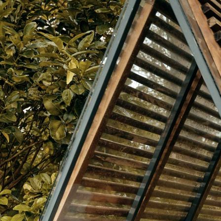
LINEX 
絡購買商品
先享後付
※ 交易是
是否繳費成
付客戶支
【注意事
１．透過由
交易，需
求債權轉
２．關於
https://aft
３．未成
「AFTE
任。
４．使用「
即時審查
結果請求
５．嚴禁
形，恩沛
動。