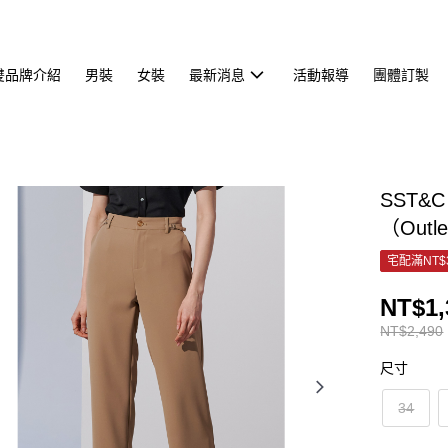
雙品牌介紹
男裝
女裝
最新消息
活動報導
團體訂製
SST&
（Outl
宅配滿NT$
NT$1,
NT$2,490
尺寸
34