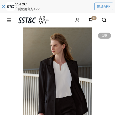
SST&C
開啟APP
立刻使用官方APP
0
1
/
9