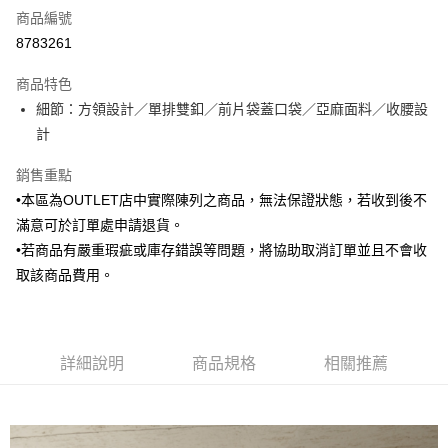
商品編號
信用卡分期付款
8783261
3 期 0 利率 每期
NT$1,006
21家銀行
商品特色
6 期 0 利率 每期
NT$503
21家銀行
合作金庫商業銀行
第一商業銀行
細節：方領設計／單排雙釦／前片袋蓋口袋／亞麻面料／收腰設
華南商業銀行
彰化商業銀行
合作金庫商業銀行
第一商業銀行
LINE Pay
計
上海商業儲蓄銀行
台北富邦商業銀行
華南商業銀行
彰化商業銀行
國泰世華商業銀行
兆豐國際商業銀行
Apple Pay
上海商業儲蓄銀行
台北富邦商業銀行
銷售重點
臺灣中小企業銀行
台中商業銀行
國泰世華商業銀行
兆豐國際商業銀行
•本區為OUTLET店中實際陳列之商品，無法保證狀態，若收到後不
匯豐（台灣）商業銀行
華泰商業銀行
街口支付
臺灣中小企業銀行
台中商業銀行
聯邦商業銀行
遠東國際商業銀行
滿意可於訂單處申請退貨。
匯豐（台灣）商業銀行
華泰商業銀行
悠遊付
元大商業銀行
永豐商業銀行
•若商品有嚴重瑕疵或庫存錯誤等問題，將協助取消訂單並且不會收
聯邦商業銀行
遠東國際商業銀行
玉山商業銀行
星展（台灣）商業銀行
元大商業銀行
永豐商業銀行
取該商品費用。
Google Pay
台新國際商業銀行
中國信託商業銀行
玉山商業銀行
星展（台灣）商業銀行
台灣樂天信用卡公司
台新國際商業銀行
中國信託商業銀行
全盈+PAY
台灣樂天信用卡公司
AFTEE先享後付
詳細說明
商品規格
相關推薦
相關說明
【關於「AFTEE先享後付」】
ATM付款
AFTEE先享後付是「在收到商品之後才付款」的支付方式。 讓您購物簡單
便利好安心！