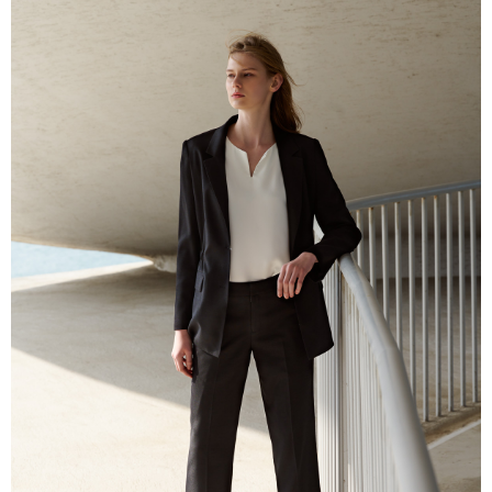
１．簡單：不需註冊會員、不需綁卡、不需儲值。
運送方式
２．便利：只要手機號碼，簡訊認證，即可結帳。
３．安心：先確認商品／服務後，再付款。
新竹物流宅配
每筆NT$120，滿NT$3,000(含以上)免運費
【「AFTEE先享後付」結帳流程】
１．於結帳方式選擇「AFTEE先享後付」後，將跳轉至「AFTEE先享後付」
新竹物流離島宅配
結帳頁面，進行簡訊認證並確認金額後，即可完成結帳。
２．訂單成立數日內，您將收到繳費通知簡訊。
每筆NT$350，滿NT$3,500(含以上)免運費
３．收到繳費通知簡訊後14天內，點擊此簡訊中的連結，可透過四大超商／
ATM／網路銀行／等多元方式進行付款，方視為交易完成。
LINEX 宇迅國際
查看運費
※ 請注意：結帳手續完成當下不需立刻繳費，但若您需要取消訂單，請聯絡
購買商品的店家。未經商家同意取消之訂單仍視為有效，需透過AFTEE先享
後付繳納相關費用。
※ 交易是否成功請以「AFTEE先享後付 」之結帳頁面顯示為準，若有關於
是否繳費成功／繳費後需取消欲退款等相關疑問，請聯繫「AFTEE先享後付
客戶支援中心」
https://netprotections.freshdesk.com/support/home
【注意事項】
１．透過由恩沛科技股份有限公司提供之「AFTEE先享後付」服務完成之交
易，需依本服務之必要範圍內提供個人資料，並將交易相關給付款項請求債
權轉讓予恩沛科技股份有限公司。
２．關於個人資料處理事宜，請瀏覽以下網址：
https://aftee.tw/terms/#terms3
３．未成年的使用者請事先徵得法定代理人或監護人之同意方可使用
「AFTEE先享後付」，若未經同意申辦者引起之損失，本公司不負相關責