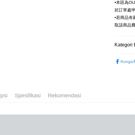
Taiwan 
LINE Pay
•本區為O
The 
Hua Na
Comm
於訂單處
Apple Pay
The Sh
Ban
•若商品
Saving
Bank
JKOPAY
取該商品
Bank Ca
Taiw
Easy Walle
Taiwan 
Kategori 
HSBC Ba
Google Pa
HSBC
Union B
Limi
Outlet商品
Yuanta
Plus PAY
Unio
Kongsi
Bank K
AFTEE
Bank An
Yuan
Deskripsi
Syarika
Bank
Pertama, 
Taiwan
Bank
Pemindah
Kemudian
Tais
1. Dengan
ipsi
Spesifikasi
Rekomendasi
Syari
pengesaha
2. Anda b
Raku
Pilihan 
3. Tiada b
dihantar k
新竹物流
4. Setela
NT$120/pe
manakala a
AFTEE.
NT$3,000 