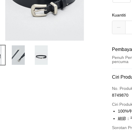
Kuantiti
Pembaya
Penuh Pen
percuma
Kaedah 
Ciri Prod
Kad Kredi
No. Produ
8749870
Ansuran K
Ciri Produ
3 ansu
100%
6 ansu
Taiw
細節：
Hua 
ansura
Sorotan P
Ban