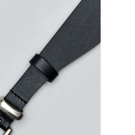
sa ini hanya tersedia untuk ahli Taiwan.
arat Perkhidmatan
tan AFTEE Beli Sekarang Bayar Kemudian disediakan oleh
, Inc. dan AFTEE akan membuat bil kepada pengguna. AFTEE
gunakan data peribadi yang dikumpul (termasuk nama
o. telefon, nama penerima, no. telefon, alamat penerima)
gunaan perkhidmatan. Sila rujuk kepada "Penyata
an Data Peribadi, Pemprosesan, Penggunaan"
ee.tw/privacypolicy/
) untuk maklumat lanjut.
g diperakui untuk pengguna kali pertama yang lulus
boleh sehingga NT$10,000. Jika pengguna tidak membuat
n dalam tempoh tersebut, yuran pembayaran lewat sebanyak
un akan dikenakan. Pengguna bawah umur dikehendaki
an kebenaran daripada ibu bapa atau penjaga yang sah
ggunakan AFTEE.
gi NP Taiwan Inc. di
cs_tw@netprotections.co.jp
jika anda
 sebarang kebimbangan mengenai pemprosesan dan
 pada data peribadi. Jika anda tidak bersetuju dengan data
ang disenaraikan seperti di atas akan dikumpul dan
oleh AFTEE, sila jangan gunakan perkhidmatan ini.