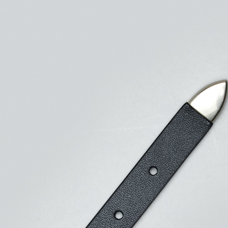
5. Tiada b
pembayara
新竹物流
dalam tal
NT$350/pe
aplikasi A
NT$3,500 
Sila ambil
bagaimanap
LINEX 
dan mendaf
pembayara
Tempoh pe
ditambah d
Anda bole
menerima 
boleh men
produk pr
lebih lama
pembayara
pesanan.
Kedua, Se
1. Jumlah 
NT$10,000.
berdasarka
2. Amaun p