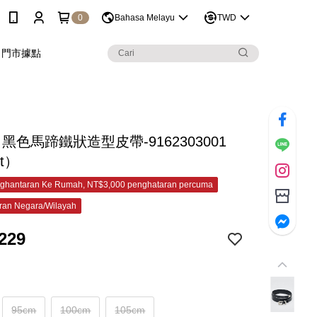
0
Bahasa Melayu
TWD
門市據點
C 黑色馬蹄鐵狀造型皮帶-9162303001
et）
ghantaran Ke Rumah, NT$3,000 penghataran percuma
ran Negara/Wilayah
229
95cm
100cm
105cm