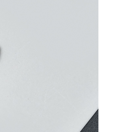
ayaran diperlukan apabila anda menerima produk. Sila buat
n di empat kedai serbaneka utama, ATM atau perbankan
離島宅配
ian dengan SMS pembayaran atau pemberitahuan tolak
sanan | Penghantaran percuma untuk pesanan
FTEE.
atau lebih
 perhatian bahawa tempoh pembayaran adalah 14 hari. Walau
un, bagi mereka yang telah memuat turun Aplikasi AFTEE
宇迅國際
Kadar Penghantaran
tar sebagai ahli AFTEE boleh menikmati tempoh
n sehingga 45 hari.
mbayaran dikira dari masa kedai meminta pembayaran anda,
engan bilangan hari yang boleh dilanjutkan oleh AFTEE.
h melanjutkan tempoh pembayaran anda sebelum anda
pesanan. Walau bagaimanapun, tiada jaminan bahawa anda
erima pesanan anda semasa tempoh pembayaran (cth.:
apesanan atau produk yang mungkin mengambil masa yang
 untuk dihantar). Oleh itu, anda dikehendaki membuat
n kepada AFTEE dalam tempoh sama ada anda menerima
katan Pembayaran
yang diperakui untuk pengguna kali pertama boleh sehingga
 Amaun diperakui sebenar yang diluluskan akan
n keputusan pensijilan dan semakan oleh AFTEE.
erbelanjaan minimum mestilah lebih besar daripada NT$20.