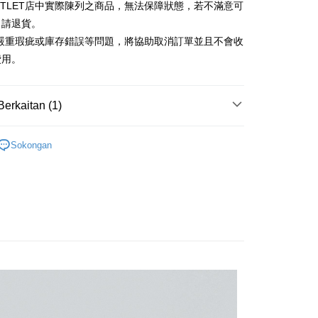
Cooperative Bank
Bank Komersial Pertama
UTLET店中實際陳列之商品，無法保障狀態，若不滿意可
Shanghai
Bank Komersial Taipei
n Commercial Bank
Chang Hwa Commercial Bank
ercial & Savings
Fubon
申請退貨。
anghai Commercial &
Bank Komersial Taipei Fubon
k
有嚴重瑕疵或庫存錯誤等問題，將協助取消訂單並且不會收
s Bank
 Cathay United
Mega International
費用。
thay United
Mega International Commercial
Commercial Bank
Bank
an Business Bank
Taichung Commercial
t
Business Bank
Taichung Commercial Bank
Bank
Berkaitan (1)
nk (Taiwan) Limited
Hwatai Bank
y
 Bank (Taiwan)
Hwatai Bank
ank of Taiwan
Far Eastern International Bank
ted
Outlet配件
女皮帶
 Commercial Bank
Bank SinoPac
n Bank of Taiwan
Far Eastern International
Sokongan
omersial E.SUN
DBS Bank
Bank
tarabangsa Taishin
Bank CTBC
ta Commercial Bank
Bank SinoPac
t Kad Kredit Rakuten
 Komersial E.SUN
DBS Bank
Mengenai Perkhidmatan AFTEE Beli Sekarang Bayar
 Antarabangsa
Bank CTBC
an ATM
hin
 memilih AFTEE sebagai kaedah pembayaran, mesej
kat Kad Kredit
n AFTEE akan muncul.
oleh meneruskan pembayaran selepas pengesahan SMS.
ten Taiwan
Penghantaran
ayaran diperlukan apabila pesanan disahkan. Produk akan
e alamat yang ditetapkan.
宅配
h pesanan disahkan, anda akan menerima SMS pembayaran
sanan | Penghantaran percuma untuk pesanan
hli aplikasi akan menerima pemberitahuan tolak aplikasi
atau lebih