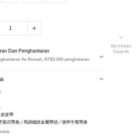
Bersihkan
ran Dan Penghantaran
Sejarah
ghantaran Ke Rumah, NT$3,000 penghataran
Pembayaran
uk
t (Bayaran Penuh)
k
ad Kredit
k
ran pada kadar faedah 0,
NT$409
setiap ansuran
牛皮皮帶
21 Bank
ran pada kadar faedah 0,
NT$204
setiap
an Cooperative Bank
Bank Komersial Pertama
平面式帶身／馬蹄鐵狀金屬帶頭／側窄中寬帶身
Nan Commercial
Chang Hwa Commercial
n
21 Bank
roduk
k
Bank