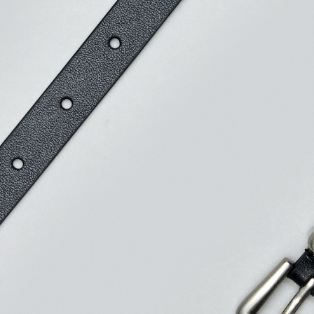
3. Pada ma
Ketiga, Sy
Perkhidma
NP Taiwan
akan meng
pembeli, n
untuk peng
Pengumpul
(https://aft
Jumlah yan
kelulusan 
pembayara
20% setah
mendapatk
untuk men
Sila hubun
mempunyai
penggunaan
peribadi y
digunakan 