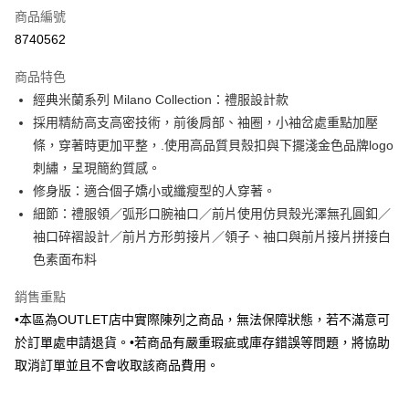
商品編號
信用卡分期付款
8740562
3 期 0 利率 每期
NT$438
21家銀行
商品特色
6 期 0 利率 每期
NT$219
21家銀行
合作金庫商業銀行
第一商業銀行
經典米蘭系列 Milano Collection：禮服設計款
華南商業銀行
彰化商業銀行
合作金庫商業銀行
第一商業銀行
LINE Pay
採用精紡高支高密技術，前後肩部、袖圈，小袖岔處重點加壓
上海商業儲蓄銀行
台北富邦商業銀行
華南商業銀行
彰化商業銀行
國泰世華商業銀行
兆豐國際商業銀行
條，穿著時更加平整，.使用高品質貝殼扣與下擺淺金色品牌logo
Apple Pay
上海商業儲蓄銀行
台北富邦商業銀行
臺灣中小企業銀行
台中商業銀行
刺繡，呈現簡約質感。
國泰世華商業銀行
兆豐國際商業銀行
匯豐（台灣）商業銀行
華泰商業銀行
街口支付
臺灣中小企業銀行
台中商業銀行
修身版：適合個子嬌小或纖瘦型的人穿著。
聯邦商業銀行
遠東國際商業銀行
匯豐（台灣）商業銀行
華泰商業銀行
細節：禮服領／弧形口腕袖口／前片使用仿貝殼光澤無孔圓釦／
悠遊付
元大商業銀行
永豐商業銀行
聯邦商業銀行
遠東國際商業銀行
袖口碎褶設計／前片方形剪接片／領子、袖口與前片接片拼接白
玉山商業銀行
星展（台灣）商業銀行
元大商業銀行
永豐商業銀行
Google Pay
色素面布料
台新國際商業銀行
中國信託商業銀行
玉山商業銀行
星展（台灣）商業銀行
台灣樂天信用卡公司
台新國際商業銀行
中國信託商業銀行
全盈+PAY
銷售重點
台灣樂天信用卡公司
•本區為OUTLET店中實際陳列之商品，無法保障狀態，若不滿意可
AFTEE先享後付
於訂單處申請退貨。•若商品有嚴重瑕疵或庫存錯誤等問題，將協助
相關說明
【關於「AFTEE先享後付」】
取消訂單並且不會收取該商品費用。
ATM付款
AFTEE先享後付是「在收到商品之後才付款」的支付方式。 讓您購物簡單
便利好安心！