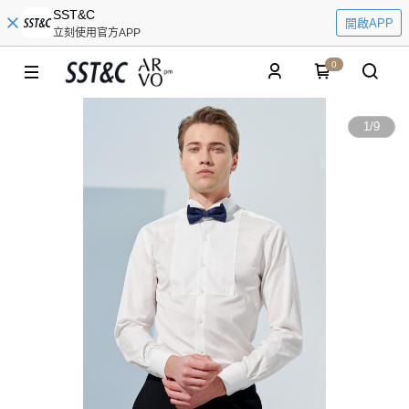
SST&C
開啟APP
立刻使用官方APP
0
1
/
9