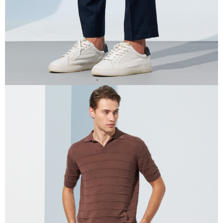
三、利用規約「AFTEE代金後払い」（以下当サービスという）はネットプ
ロテクションズ（以下 AFTEE という）が提供し、AFTEEが代金を徴収し
ます。当サービスご利用の際に提供しなければならない個人情報（注文者
の氏名、電話番号、受取人の氏名、電話番号、受取人住所を含むがこれに
限らない）は、AFTEEに渡され当サービスで必要な範囲内で利用されま
す。AFTEEの個人情報の収集、処理、利用について、詳細はAFTEE公式ホ
ームページの『個人情報の収集、処理及び利用に関する声明』をご参照く
ださい（
https://aftee.tw/privacypolicy/
）。
AFTEEの初回ご利用の際に、審査を通過すれば、最高額がNT$10,000にな
ります。支払い期限を過ぎた場合、その金額に基づいて年利20%の遅延滞
納金が加算されます。未成年の利用者は、事前に法定代理人または後見人
の同意を得ればAFTEEをご利用いただけます。
個人情報の処理、利用について疑問がある、または関連する法律の権利を
行使したい場合は、ネットプロテクションズ
cs_tw@netprotections.co.jp
にご連絡ください。上記に示した個人情報を、必要な購入注文書とあわせ
てAFTEEにご提供いただく、またはAFTEEにあなたの個人情報の収集、処
理、利用を許可することににご同意いただけない場合は、当サービスを選
択しないでください。