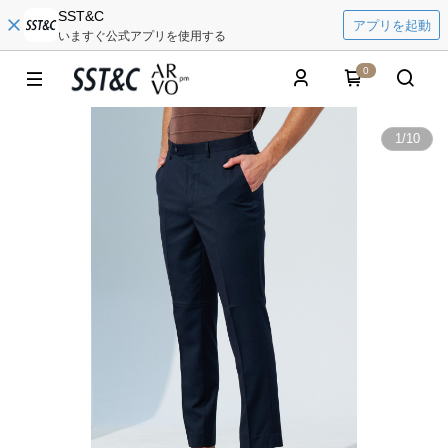
SST&C
アプリを起動
いますぐ公式アプリを使用する
0
1
/
10