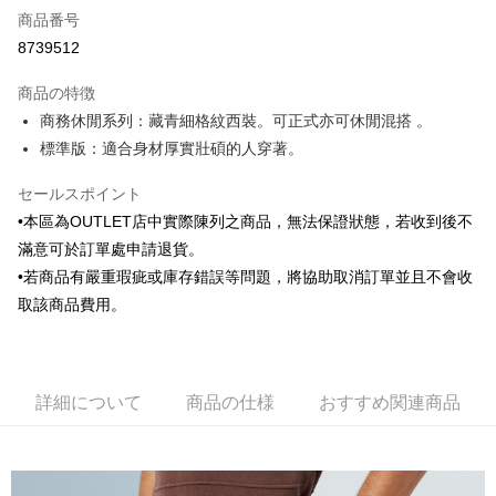
商品番号
クレジットカード分割払い
8739512
3回払い、金利0、毎回
NT$561
21行の銀行
商品の特徴
6回払い、金利0、毎回
NT$280
21行の銀行
合作金庫商業銀行
第一商業銀行
商務休閒系列：藏青細格紋西裝。可正式亦可休閒混搭 。
華南商業銀行
彰化商業銀行
合作金庫商業銀行
第一商業銀行
LINE Pay
標準版：適合身材厚實壯碩的人穿著。
上海商業儲蓄銀行
台北富邦商業銀行
華南商業銀行
彰化商業銀行
国泰世華商業銀行
兆豐國際商業銀行
Apple Pay
上海商業儲蓄銀行
台北富邦商業銀行
セールスポイント
台湾中小企業銀行
台中商業銀行
国泰世華商業銀行
兆豐國際商業銀行
HSBC(台湾)商業銀行
華泰商業銀行
•本區為OUTLET店中實際陳列之商品，無法保證狀態，若收到後不
JKOPAY
台湾中小企業銀行
台中商業銀行
聯邦商業銀行
遠東国際商業銀行
滿意可於訂單處申請退貨。
HSBC(台湾)商業銀行
華泰商業銀行
Easy Wallet
元大商業銀行
永豐商業銀行
聯邦商業銀行
遠東国際商業銀行
•若商品有嚴重瑕疵或庫存錯誤等問題，將協助取消訂單並且不會收
玉山商業銀行
星展(台湾)商業銀行
元大商業銀行
永豐商業銀行
Google Pay
取該商品費用。
台新國際商業銀行
中国信託商業銀行
玉山商業銀行
星展(台湾)商業銀行
台湾楽天クレジットカード会社
台新國際商業銀行
中国信託商業銀行
Plus Pay
台湾楽天クレジットカード会社
AFTEE代金後払い
詳細について
商品の仕様
おすすめ関連商品
説明
一、 AFTEE代金後払いについて
ATM払い
1.お支払い方法でAFTEE代金後払いを選択すると、携帯電話認証ウィンド
ウが表示されます。