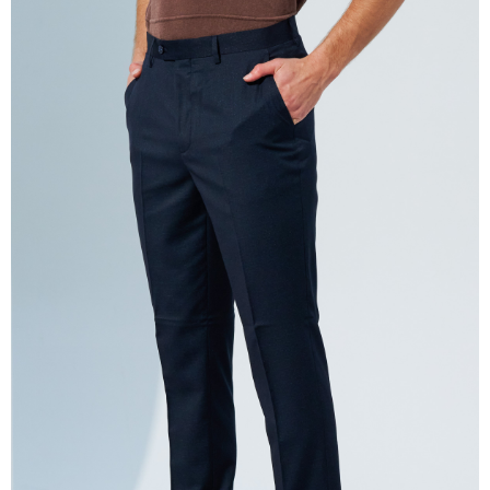
2.SMSで認証してお支払い手続を進めてください。
配送方法
3.注文するときのお支払いは不要です。商品はご指定の住所に配送されま
す。
新竹物流宅配
4.ご注文が完了すると、携帯に支払い通知のSMSが届きます。アプリ会員
配送毎にNT$120、NT$3,000以上で送料無料
の場合は、AFTEE アプリプッシュ通知が届きます。
5.商品受け取り時のお支払いは不要です。商品を確かめてから、SMSまた
新竹物流離島宅配
はアプリの通知に従って、4大コンビニ、またはATM/オンラインバンキン
グでお支払いください。
配送毎にNT$350、NT$3,500以上で送料無料
代金納付期限は最短で 14 日以内ですので、ご注意ください。AFTEE アプ
LINEX 宇迅國際
送料を確認
リをダウンロードして AFTEE 会員になるとお支払い期限を最長 45 日以内
まで延長できます。
お支払期限は、ショップが請求した期日と、AFTEEで延長できる日数をも
とに計算されます。AFTEEで注文すると、商品を受け取るまで支払い期限
を延長できますが、商品を期限内に受け取れない場合があります（例：予
約商品や商品到着日が比較的遅い商品）。そのため、商品到着の有無に関
わらず、AFTEEで指定された期限内にお支払いください。
二、支払い限度額
1.初回 AFTEEを ご利用の際に、認証結果及び当社の審査の結果に基づ
き、限度額が設定されます。
2.決済金額は最低NT$20です。
3.現在、台湾の会員のみご利用いただけます。