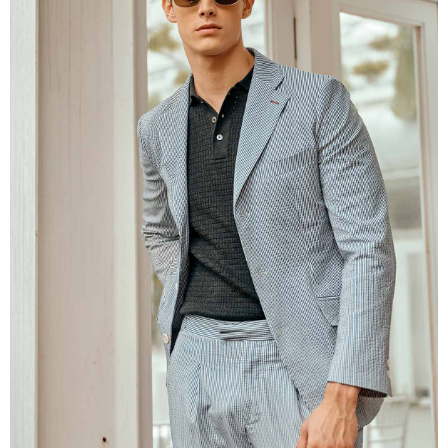
untuk menggunakan AFTEE.
Sila hubungi NP Taiwan Inc. di
cs_tw@netprotections.co.jp
jika anda
mempunyai sebarang kebimbangan mengenai pemprosesan dan
penggunaan pada data peribadi. Jika anda tidak bersetuju dengan data
peribadi yang disenaraikan seperti di atas akan dikumpul dan digunakan
oleh AFTEE, sila jangan gunakan perkhidmatan ini.