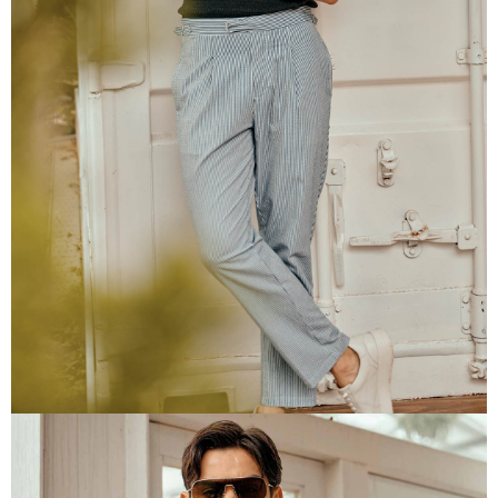
prapesanan atau produk yang mungkin mengambil masa yang lebih
lama untuk dihantar). Oleh itu, anda dikehendaki membuat pembayaran
kepada AFTEE dalam tempoh sama ada anda menerima pesanan.
Kedua, Sekatan Pembayaran
1. Jumlah yang diperakui untuk pengguna kali pertama boleh sehingga
NT$10,000. Amaun diperakui sebenar yang diluluskan akan berdasarkan
keputusan pensijilan dan semakan oleh AFTEE.
2. Amaun perbelanjaan minimum mestilah lebih besar daripada NT$20.
3. Pada masa ini hanya tersedia untuk ahli Taiwan.
Ketiga, Syarat Perkhidmatan
Perkhidmatan AFTEE Beli Sekarang Bayar Kemudian disediakan oleh NP
Taiwan, Inc. dan AFTEE akan membuat bil kepada pengguna. AFTEE
akan menggunakan data peribadi yang dikumpul (termasuk nama
pembeli, no. telefon, nama penerima, no. telefon, alamat penerima) untuk
penggunaan perkhidmatan. Sila rujuk kepada "Penyata Pengumpulan
Data Peribadi, Pemprosesan, Penggunaan"
(https://aftee.tw/privacypolicy/
) untuk maklumat lanjut.
Jumlah yang diperakui untuk pengguna kali pertama yang lulus
kelulusan boleh sehingga NT$10,000. Jika pengguna tidak membuat
pembayaran dalam tempoh tersebut, yuran pembayaran lewat sebanyak
20% setahun akan dikenakan. Pengguna bawah umur dikehendaki
mendapatkan kebenaran daripada ibu bapa atau penjaga yang sah