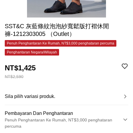
SST&C 灰藍條紋泡泡紗寬鬆版打褶休閒
褲-1212303005 （Outlet）
Penuh Penghantaran Ke Rumah, NT$3,000 penghataran percuma
Penghantaran Negara/Wilayah
NT$1,425
NT$2,590
Sila pilih variasi produk.
Pembayaran Dan Penghantaran
Penuh Penghantaran Ke Rumah, NT$3,000 penghataran
percuma