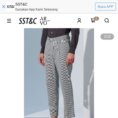
SST&C
Buka APP
Gunakan App Kami Sekarang
0
1
/
10