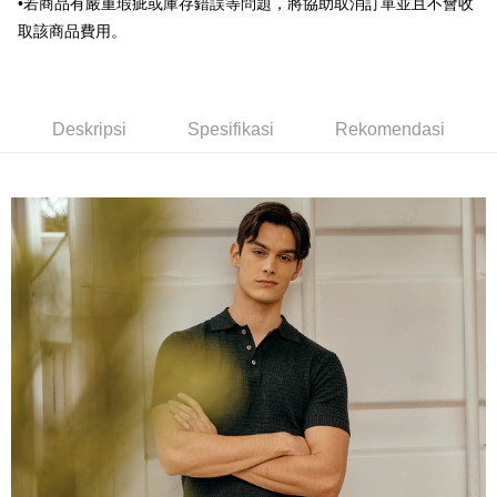
Deskripsi
•若商品有嚴重瑕疵或庫存錯誤等問題，將協助取消訂單並且不會收
Bank Komersial E.SUN
DBS Bank
Taiwan
Pertama, Mengenai Perkhidmatan AFTEE Beli Sekarang Bayar Kemudian
取該商品費用。
Bank Antarabangsa
Bank CTBC
Pemindahan ATM
1. Dengan memilih AFTEE sebagai kaedah pembayaran, mesej
Taishin
pengesahan AFTEE akan muncul.
Syarikat Kad Kredit
2. Anda boleh meneruskan pembayaran selepas pengesahan SMS.
Pilihan Penghantaran
Rakuten Taiwan
3. Tiada bayaran diperlukan apabila pesanan disahkan. Produk akan
dihantar ke alamat yang ditetapkan.
新竹物流宅配
Deskripsi
Spesifikasi
Rekomendasi
4. Setelah pesanan disahkan, anda akan menerima SMS pembayaran
NT$120/pesanan | Penghantaran percuma untuk pesanan
manakala ahli aplikasi akan menerima pemberitahuan tolak aplikasi
NT$3,000 atau lebih
AFTEE.
5. Tiada bayaran diperlukan apabila anda menerima produk. Sila buat
pembayaran di empat kedai serbaneka utama, ATM atau perbankan
新竹物流離島宅配
dalam talian dengan SMS pembayaran atau pemberitahuan tolak aplikasi
NT$350/pesanan | Penghantaran percuma untuk pesanan
AFTEE.
NT$3,500 atau lebih
Sila ambil perhatian bahawa tempoh pembayaran adalah 14 hari. Walau
LINEX 宇迅國際
bagaimanapun, bagi mereka yang telah memuat turun Aplikasi AFTEE
Kadar Penghantaran
dan mendaftar sebagai ahli AFTEE boleh menikmati tempoh pembayaran
sehingga 45 hari.
Tempoh pembayaran dikira dari masa kedai meminta pembayaran anda,
ditambah dengan bilangan hari yang boleh dilanjutkan oleh AFTEE. Anda
boleh melanjutkan tempoh pembayaran anda sebelum anda menerima
pesanan. Walau bagaimanapun, tiada jaminan bahawa anda boleh
menerima pesanan anda semasa tempoh pembayaran (cth.: produk