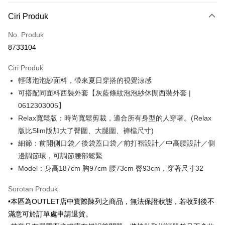
Kaedah Pembayaran
Ciri Produk
Kad Kredit (Bayaran Penuh)
No. Produk
Ansuran Kad Kredit
8733104
3 ansuran pada kadar faedah 0,
NT$475
setiap ansuran
Ciri Produk
21 Bank
6 ansuran pada kadar faedah 0,
NT$237
setiap
Taiwan Cooperative Bank
Bank Komersial Pertama
輕薄泡泡紗面料，帶來夏日穿搭的視覺涼感
Hua Nan Commercial
Chang Hwa Commercial
ansuran
21 Bank
Bank
Bank
可搭配同面料西裝外套【灰藍條紋泡泡紗休閒西裝外套 |
Taiwan Cooperative Bank
Bank Komersial Pertama
LINE Pay
The Shanghai
Bank Komersial Taipei
0612303005】
Hua Nan Commercial Bank
Chang Hwa Commercial Bank
Commercial & Savings
Fubon
Relax寬鬆版：時尚寬鬆剪裁，適合所有身型的人穿著。(Relax
Apple Pay
The Shanghai Commercial &
Bank Komersial Taipei Fubon
Bank
Savings Bank
版比Slim版加大了臀圍、大腿圍、褲檔尺寸)
Bank Cathay United
Mega International
JKOPAY
Bank Cathay United
Mega International Commercial
細節：前開側口袋／後袋蓋口袋／前打褶設計／中高腰設計／側
Commercial Bank
Bank
邊調節環，可調節腰部鬆緊
Taiwan Business Bank
Taichung Commercial
Easy Wallet
Taiwan Business Bank
Taichung Commercial Bank
Bank
Model：身高187cm 胸97cm 腰73cm 臀93cm，穿著尺寸32
HSBC Bank (Taiwan) Limited
Hwatai Bank
Google Pay
HSBC Bank (Taiwan)
Hwatai Bank
Union Bank of Taiwan
Far Eastern International Bank
Limited
Sorotan Produk
Yuanta Commercial Bank
Bank SinoPac
Plus PAY
Union Bank of Taiwan
Far Eastern International
•本區為OUTLET店中實際陳列之商品，無法保證狀態，若收到後不
Bank Komersial E.SUN
DBS Bank
Bank
AFTEE
滿意可於訂單處申請退貨。
Bank Antarabangsa Taishin
Bank CTBC
Yuanta Commercial Bank
Bank SinoPac
Syarikat Kad Kredit Rakuten