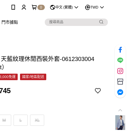
0
中文 (繁體)
TWD
門市據點
C 天藍紋理休閒西裝外套-0612303004
et）
3,000免運
國家/地區配送
745
M
L
XL