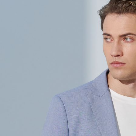
LINEX 
絡購買商品
先享後付
※ 交易是
是否繳費成
付客戶支
【注意事
１．透過由
交易，需
求債權轉
２．關於
https://aft
３．未成
「AFTE
任。
４．使用「
即時審查
結果請求
５．嚴禁
形，恩沛
動。