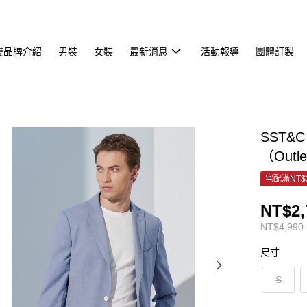
雙品牌介紹
男裝
女裝
最新消息
活動報導
團體訂製
SST&
（Outl
宅配滿NT$
NT$2,
NT$4,990
尺寸
S