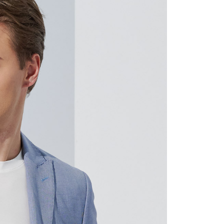
宇迅國際
查看運費
的店家。未經商家同意取消之訂單仍視為有效，需透過AFTEE
繳納相關費用。
否成功請以「AFTEE先享後付 」之結帳頁面顯示為準，若有關於
功／繳費後需取消欲退款等相關疑問，請聯繫「AFTEE先享後
援中心」
https://netprotections.freshdesk.com/support/home
項】
恩沛科技股份有限公司提供之「AFTEE先享後付」服務完成之
依本服務之必要範圍內提供個人資料，並將交易相關給付款項請
讓予恩沛科技股份有限公司。
個人資料處理事宜，請瀏覽以下網址：
ee.tw/terms/#terms3
年的使用者請事先徵得法定代理人或監護人之同意方可使用
E先享後付」，若未經同意申辦者引起之損失，本公司不負相關責
AFTEE先享後付」時，將依據個別帳號之用戶狀況，依本公司
核予不同之上限額度；若仍有額度不足之情形，本公司將視審查
用戶進行身份認證。
一人註冊多個帳號或使用他人資訊註冊。若發現惡意使用之情
科技股份有限公司將有權停止該用戶之使用額度並採取法律行