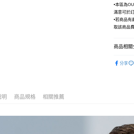
匯豐（
•本區為O
街口支付
臺灣中
聯邦商
滿意可於
匯豐（
悠遊付
元大商
聯邦商
•若商品
玉山商
元大商
Google Pa
取該商品
台新國
玉山商
台灣樂
台新國
全盈+PAY
台灣樂
商品相關分
AFTEE先
相關說明
Outlet商品
【關於「A
分享
ATM付款
AFTEE
便利好安
１．簡單
２．便利
運送方式
３．安心
說明
商品規格
相關推薦
新竹物流
【「AFT
每筆NT$1
１．於結帳
付」結帳
新竹物流
２．訂單
３．收到繳
每筆NT$3
／ATM／
※ 請注意