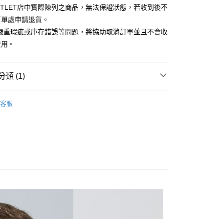
台灣）商業銀行
華泰商業銀行
UTLET店中實際陳列之商品，無法保證狀態，若收到後不
小企業銀行
台中商業銀行
業銀行
遠東國際商業銀行
訂單處申請退貨。
台灣）商業銀行
華泰商業銀行
業銀行
永豐商業銀行
業銀行
遠東國際商業銀行
有嚴重瑕疵或庫存錯誤等問題，將協助取消訂單並且不會收
業銀行
星展（台灣）商業銀行
業銀行
永豐商業銀行
y
費用。
際商業銀行
中國信託商業銀行
業銀行
星展（台灣）商業銀行
天信用卡公司
際商業銀行
中國信託商業銀行
天信用卡公司
類 (1)
享後付
Outlet男裝
男裝 外套
FTEE先享後付」】
客服
先享後付是「在收到商品之後才付款」的支付方式。 讓您購物簡單
心！
：不需註冊會員、不需綁卡、不需儲值。
：只要手機號碼，簡訊認證，即可結帳。
：先確認商品／服務後，再付款。
宅配
EE先享後付」結帳流程】
20，滿NT$3,000(含以上)免運費
方式選擇「AFTEE先享後付」後，將跳轉至「AFTEE先享後
頁面，進行簡訊認證並確認金額後，即可完成結帳。
離島宅配
成立數日內，您將收到繳費通知簡訊。
費通知簡訊後14天內，點擊此簡訊中的連結，可透過四大超商
50，滿NT$3,500(含以上)免運費
網路銀行／等多元方式進行付款，方視為交易完成。
：結帳手續完成當下不需立刻繳費，但若您需要取消訂單，請聯