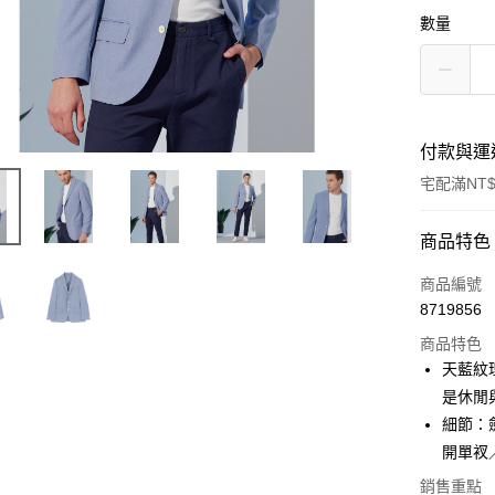
數量
付款與運
宅配滿NT$
付款方式
商品特色
信用卡一
商品編號
8719856
信用卡分
商品特色
3 期 
天藍紋
6 期 
合作金
是休閒
華南商
細節：
合作金
LINE Pay
上海商
華南商
開單衩
國泰世
Apple Pay
上海商
銷售重點
臺灣中
國泰世