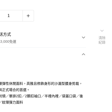
送方式
清除
3,000免運
紀錄
次付款
期付款
0 利率 每期
NT$915
21家銀行
理彈性休閒面料，高雅且修飾身形的沙漏型腰身剪裁，
0 利率 每期
NT$457
21家銀行
庫商業銀行
第一商業銀行
與正式場合的首選。
業銀行
彰化商業銀行
劍領／單排2扣／2顆扣袖口／半裡內裡／袋蓋口袋／後
庫商業銀行
第一商業銀行
業儲蓄銀行
台北富邦商業銀行
業銀行
彰化商業銀行
／紋理彈力面料
華商業銀行
兆豐國際商業銀行
業儲蓄銀行
台北富邦商業銀行
小企業銀行
台中商業銀行
華商業銀行
兆豐國際商業銀行