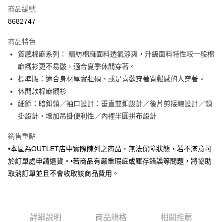
商品編號
信用卡分期付款
8682747
3 期 0 利率 每期
NT$383
21家銀行
商品特色
6 期 0 利率 每期
NT$191
21家銀行
合作金庫商業銀行
第一商業銀行
質感棉麻系列： 精紡棉麻面料透氣涼爽，升級面料特性較一般棉
華南商業銀行
彰化商業銀行
合作金庫商業銀行
第一商業銀行
LINE Pay
麻襯衫更不易皺，適合夏季休閒穿著。
上海商業儲蓄銀行
台北富邦商業銀行
華南商業銀行
彰化商業銀行
國泰世華商業銀行
兆豐國際商業銀行
標準版：適合身材厚實壯碩、或是喜歡穿著寬鬆感的人穿著。
Apple Pay
上海商業儲蓄銀行
台北富邦商業銀行
臺灣中小企業銀行
台中商業銀行
休閒款棉麻襯衫
國泰世華商業銀行
兆豐國際商業銀行
匯豐（台灣）商業銀行
華泰商業銀行
街口支付
臺灣中小企業銀行
台中商業銀行
細節：暗釦領／袖口設計：垂直雙釦設計／後片剪接線設計／領
聯邦商業銀行
遠東國際商業銀行
匯豐（台灣）商業銀行
華泰商業銀行
掛設計，增加吊掛便利性／內裡半圓拼布設計
悠遊付
元大商業銀行
永豐商業銀行
聯邦商業銀行
遠東國際商業銀行
玉山商業銀行
星展（台灣）商業銀行
元大商業銀行
永豐商業銀行
銷售重點
Google Pay
台新國際商業銀行
中國信託商業銀行
玉山商業銀行
星展（台灣）商業銀行
•本區為OUTLET店中實際陳列之商品，無法保障狀態，若不滿意可
台灣樂天信用卡公司
台新國際商業銀行
中國信託商業銀行
全盈+PAY
於訂單處申請退貨。•若商品有嚴重瑕疵或庫存錯誤等問題，將協助
台灣樂天信用卡公司
取消訂單並且不會收取該商品費用。
AFTEE先享後付
相關說明
【關於「AFTEE先享後付」】
ATM付款
AFTEE先享後付是「在收到商品之後才付款」的支付方式。 讓您購物簡單
便利好安心！
詳細說明
商品規格
相關推薦