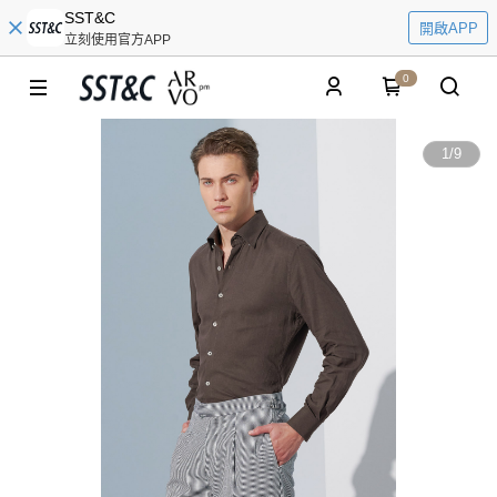
SST&C
開啟APP
立刻使用官方APP
0
1
/
9