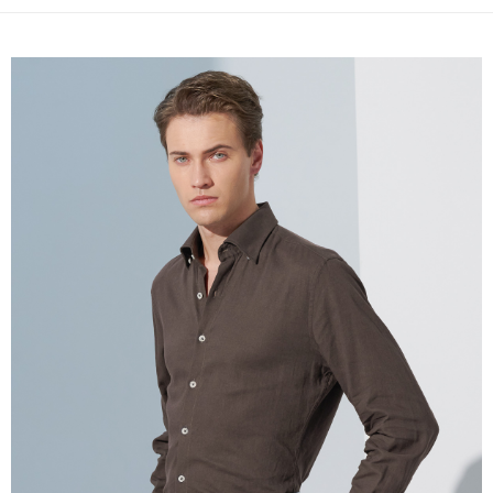
１．簡單：不需註冊會員、不需綁卡、不需儲值。
運送方式
２．便利：只要手機號碼，簡訊認證，即可結帳。
３．安心：先確認商品／服務後，再付款。
新竹物流宅配
每筆NT$120，滿NT$3,000(含以上)免運費
【「AFTEE先享後付」結帳流程】
１．於結帳方式選擇「AFTEE先享後付」後，將跳轉至「AFTEE先享後付」
新竹物流離島宅配
結帳頁面，進行簡訊認證並確認金額後，即可完成結帳。
２．訂單成立數日內，您將收到繳費通知簡訊。
每筆NT$350，滿NT$3,500(含以上)免運費
３．收到繳費通知簡訊後14天內，點擊此簡訊中的連結，可透過四大超商／
ATM／網路銀行／等多元方式進行付款，方視為交易完成。
LINEX 宇迅國際
查看運費
※ 請注意：結帳手續完成當下不需立刻繳費，但若您需要取消訂單，請聯絡
購買商品的店家。未經商家同意取消之訂單仍視為有效，需透過AFTEE先享
後付繳納相關費用。
※ 交易是否成功請以「AFTEE先享後付 」之結帳頁面顯示為準，若有關於
是否繳費成功／繳費後需取消欲退款等相關疑問，請聯繫「AFTEE先享後付
客戶支援中心」
https://netprotections.freshdesk.com/support/home
【注意事項】
１．透過由恩沛科技股份有限公司提供之「AFTEE先享後付」服務完成之交
易，需依本服務之必要範圍內提供個人資料，並將交易相關給付款項請求債
權轉讓予恩沛科技股份有限公司。
２．關於個人資料處理事宜，請瀏覽以下網址：
https://aftee.tw/terms/#terms3
３．未成年的使用者請事先徵得法定代理人或監護人之同意方可使用
「AFTEE先享後付」，若未經同意申辦者引起之損失，本公司不負相關責