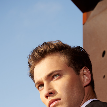
LINEX 
絡購買商品
先享後付
※ 交易是
是否繳費成
付客戶支
【注意事
１．透過由
交易，需
求債權轉
２．關於
https://aft
３．未成
「AFTE
任。
４．使用「
即時審查
結果請求
５．嚴禁
形，恩沛
動。