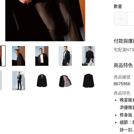
數量
付款與運
宅配滿NT$
付款方式
商品特色
信用卡一
商品編號
8675956
信用卡分
商品特色
3 期 
晚宴服
6 期 
合作金
添優雅
華南商
修身版
合作金
LINE Pay
上海商
華南商
細節：
國泰世
Apple Pay
上海商
排一扣
臺灣中
國泰世