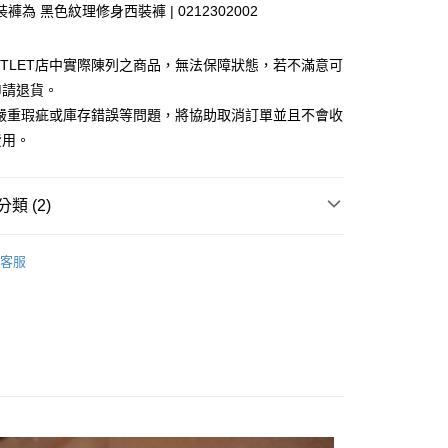
褲為 黑色紋理修身西裝褲 | 0212302002
台灣）商業銀行
華泰商業銀行
小企業銀行
台中商業銀行
業銀行
遠東國際商業銀行
台灣）商業銀行
華泰商業銀行
業銀行
永豐商業銀行
業銀行
遠東國際商業銀行
UTLET店中實際陳列之商品，無法保障狀態，若不滿意可
業銀行
星展（台灣）商業銀行
業銀行
永豐商業銀行
y
申請退貨。
際商業銀行
中國信託商業銀行
業銀行
星展（台灣）商業銀行
有嚴重瑕疵或庫存錯誤等問題，將協助取消訂單並且不會收
天信用卡公司
際商業銀行
中國信託商業銀行
費用。
天信用卡公司
享後付
類 (2)
FTEE先享後付」】
先享後付是「在收到商品之後才付款」的支付方式。 讓您購物簡單
心！
Outlet男裝
男裝 西裝外套
客服
：不需註冊會員、不需綁卡、不需儲值。
款
：只要手機號碼，簡訊認證，即可結帳。
：先確認商品／服務後，再付款。
宅配
EE先享後付」結帳流程】
20，滿NT$3,000(含以上)免運費
方式選擇「AFTEE先享後付」後，將跳轉至「AFTEE先享後
頁面，進行簡訊認證並確認金額後，即可完成結帳。
離島宅配
成立數日內，您將收到繳費通知簡訊。
費通知簡訊後14天內，點擊此簡訊中的連結，可透過四大超商
50，滿NT$3,500(含以上)免運費
網路銀行／等多元方式進行付款，方視為交易完成。
：結帳手續完成當下不需立刻繳費，但若您需要取消訂單，請聯