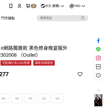
0
中文 (繁體)
TWD
門市據點
C #網路獨賣款 黑色修身晚宴服外
2302008 （Outlet）
宅配滿NT$3,000免運
國家/地區配送
277
46
48
50
52
54