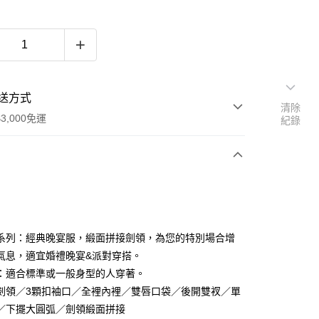
送方式
清除
3,000免運
紀錄
次付款
期付款
0 利率 每期
NT$1,425
21家銀行
系列：經典晚宴服，緞面拼接劍領，為您的特別場合增
0 利率 每期
NT$712
21家銀行
庫商業銀行
第一商業銀行
氣息，適宜婚禮晚宴&派對穿搭。
業銀行
彰化商業銀行
：適合標準或一般身型的人穿著。
庫商業銀行
第一商業銀行
業儲蓄銀行
台北富邦商業銀行
業銀行
彰化商業銀行
劍領／3顆扣袖口／全裡內裡／雙唇口袋／後開雙衩／單
華商業銀行
兆豐國際商業銀行
業儲蓄銀行
台北富邦商業銀行
／下擺大圓弧／劍領緞面拼接
小企業銀行
台中商業銀行
華商業銀行
兆豐國際商業銀行