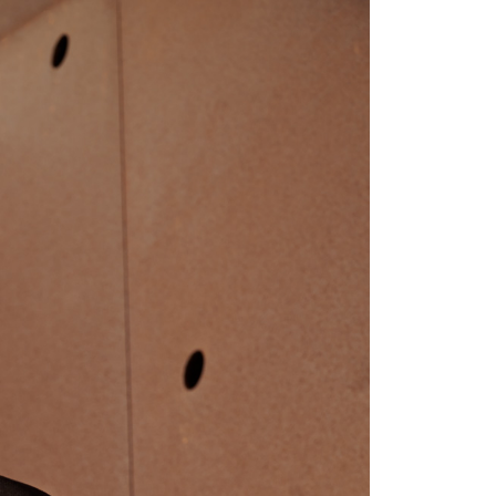
宇迅國際
查看運費
的店家。未經商家同意取消之訂單仍視為有效，需透過AFTEE
繳納相關費用。
否成功請以「AFTEE先享後付 」之結帳頁面顯示為準，若有關於
功／繳費後需取消欲退款等相關疑問，請聯繫「AFTEE先享後
援中心」
https://netprotections.freshdesk.com/support/home
項】
恩沛科技股份有限公司提供之「AFTEE先享後付」服務完成之
依本服務之必要範圍內提供個人資料，並將交易相關給付款項請
讓予恩沛科技股份有限公司。
個人資料處理事宜，請瀏覽以下網址：
ee.tw/terms/#terms3
年的使用者請事先徵得法定代理人或監護人之同意方可使用
E先享後付」，若未經同意申辦者引起之損失，本公司不負相關責
AFTEE先享後付」時，將依據個別帳號之用戶狀況，依本公司
核予不同之上限額度；若仍有額度不足之情形，本公司將視審查
用戶進行身份認證。
一人註冊多個帳號或使用他人資訊註冊。若發現惡意使用之情
科技股份有限公司將有權停止該用戶之使用額度並採取法律行