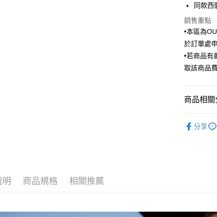
同款西裝
匯豐（
街口支付
臺灣中
聯邦商
銷售重點
匯豐（
悠遊付
元大商
聯邦商
•本區為O
玉山商
元大商
Google Pa
於訂單處
台新國
玉山商
•若商品
台灣樂
台新國
全盈+PAY
取該商品
台灣樂
AFTEE先
相關說明
商品相關分
【關於「A
ATM付款
AFTEE
Outlet商品
便利好安
分享
１．簡單
網路獨賣
２．便利
運送方式
３．安心
新竹物流
【「AFT
每筆NT$1
１．於結帳
付」結帳
說明
商品規格
相關推薦
新竹物流
２．訂單
３．收到繳
每筆NT$3
／ATM／
※ 請注意