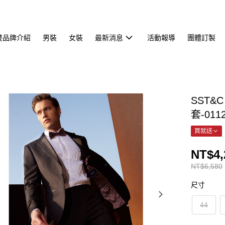
雙品牌介紹
男裝
女裝
最新消息
活動報導
團體訂製
SST&
套-011
買就送
NT$4,
NT$6,580
尺寸
44