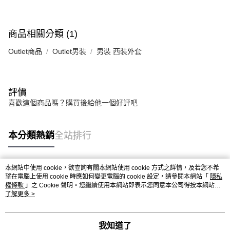
商品相關分類 (1)
Outlet商品
Outlet男裝
男裝 西裝外套
評價
喜歡這個商品嗎？購買後給他一個好評吧
本分類熱銷
全站排行
本網站中使用 cookie，欲查詢有關本網站使用 cookie 方式之詳情，及若您不希
熱門標籤
望在電腦上使用 cookie 時應如何變更電腦的 cookie 設定，請參閱本網站「
隱私
權條款
」之 Cookie 聲明。您繼續使用本網站即表示您同意本公司得按本網站使
用條款之 Cookie 聲明使用 cookie。
了解更多 >
我知道了