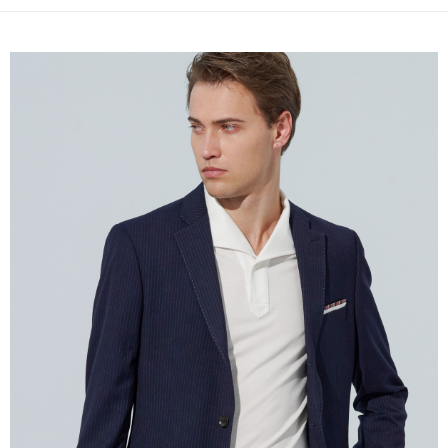
１．簡單：不需註冊會員、不需綁卡、不需儲值。
運送方式
２．便利：只要手機號碼，簡訊認證，即可結帳。
３．安心：先確認商品／服務後，再付款。
新竹物流宅配
每筆NT$120，滿NT$3,000(含以上)免運費
【「AFTEE先享後付」結帳流程】
１．於結帳方式選擇「AFTEE先享後付」後，將跳轉至「AFTEE先享後付」
新竹物流離島宅配
結帳頁面，進行簡訊認證並確認金額後，即可完成結帳。
２．訂單成立數日內，您將收到繳費通知簡訊。
每筆NT$350，滿NT$3,500(含以上)免運費
３．收到繳費通知簡訊後14天內，點擊此簡訊中的連結，可透過四大超商／
ATM／網路銀行／等多元方式進行付款，方視為交易完成。
LINEX 宇迅國際
查看運費
※ 請注意：結帳手續完成當下不需立刻繳費，但若您需要取消訂單，請聯絡
購買商品的店家。未經商家同意取消之訂單仍視為有效，需透過AFTEE先享
後付繳納相關費用。
※ 交易是否成功請以「AFTEE先享後付 」之結帳頁面顯示為準，若有關於
是否繳費成功／繳費後需取消欲退款等相關疑問，請聯繫「AFTEE先享後付
客戶支援中心」
https://netprotections.freshdesk.com/support/home
【注意事項】
１．透過由恩沛科技股份有限公司提供之「AFTEE先享後付」服務完成之交
易，需依本服務之必要範圍內提供個人資料，並將交易相關給付款項請求債
權轉讓予恩沛科技股份有限公司。
２．關於個人資料處理事宜，請瀏覽以下網址：
https://aftee.tw/terms/#terms3
３．未成年的使用者請事先徵得法定代理人或監護人之同意方可使用
「AFTEE先享後付」，若未經同意申辦者引起之損失，本公司不負相關責