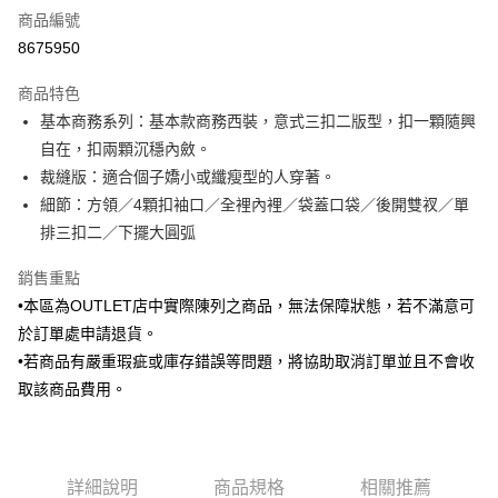
商品編號
信用卡分期付款
8675950
3 期 0 利率 每期
NT$1,425
21家銀行
商品特色
6 期 0 利率 每期
NT$712
21家銀行
合作金庫商業銀行
第一商業銀行
基本商務系列：基本款商務西裝，意式三扣二版型，扣一顆隨興
華南商業銀行
彰化商業銀行
合作金庫商業銀行
第一商業銀行
LINE Pay
自在，扣兩顆沉穩內斂。
上海商業儲蓄銀行
台北富邦商業銀行
華南商業銀行
彰化商業銀行
國泰世華商業銀行
兆豐國際商業銀行
裁縫版：適合個子嬌小或纖瘦型的人穿著。
Apple Pay
上海商業儲蓄銀行
台北富邦商業銀行
臺灣中小企業銀行
台中商業銀行
細節：方領／4顆扣袖口／全裡內裡／袋蓋口袋／後開雙衩／單
國泰世華商業銀行
兆豐國際商業銀行
匯豐（台灣）商業銀行
華泰商業銀行
街口支付
臺灣中小企業銀行
台中商業銀行
排三扣二／下擺大圓弧
聯邦商業銀行
遠東國際商業銀行
匯豐（台灣）商業銀行
華泰商業銀行
悠遊付
元大商業銀行
永豐商業銀行
銷售重點
聯邦商業銀行
遠東國際商業銀行
玉山商業銀行
星展（台灣）商業銀行
元大商業銀行
永豐商業銀行
•本區為OUTLET店中實際陳列之商品，無法保障狀態，若不滿意可
Google Pay
台新國際商業銀行
中國信託商業銀行
玉山商業銀行
星展（台灣）商業銀行
於訂單處申請退貨。
台灣樂天信用卡公司
台新國際商業銀行
中國信託商業銀行
全盈+PAY
•若商品有嚴重瑕疵或庫存錯誤等問題，將協助取消訂單並且不會收
台灣樂天信用卡公司
取該商品費用。
AFTEE先享後付
相關說明
【關於「AFTEE先享後付」】
ATM付款
AFTEE先享後付是「在收到商品之後才付款」的支付方式。 讓您購物簡單
便利好安心！
詳細說明
商品規格
相關推薦