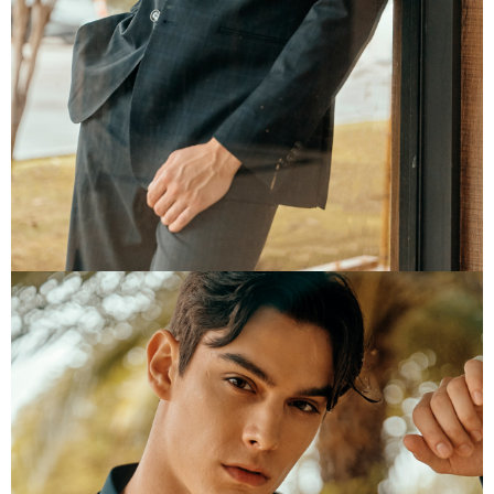
任。
４．使用「AFTEE先享後付」時，將依據個別帳號之用戶狀況，依本公司即
時審查核予不同之上限額度；若仍有額度不足之情形，本公司將視審查結果
請求用戶進行身份認證。
５．嚴禁一人註冊多個帳號或使用他人資訊註冊。若發現惡意使用之情形，
恩沛科技股份有限公司將有權停止該用戶之使用額度並採取法律行動。