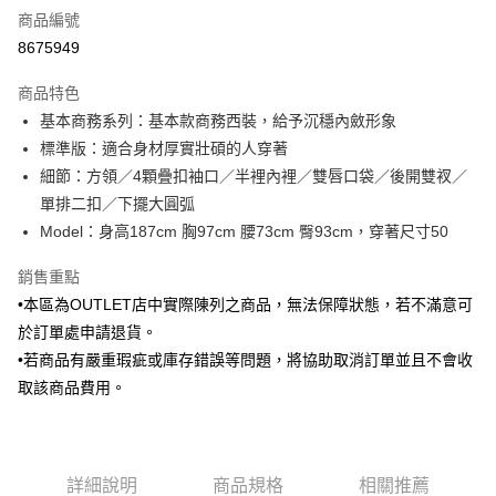
商品編號
信用卡分期付款
8675949
3 期 0 利率 每期
NT$1,425
21家銀行
商品特色
6 期 0 利率 每期
NT$712
21家銀行
合作金庫商業銀行
第一商業銀行
基本商務系列：基本款商務西裝，給予沉穩內斂形象
華南商業銀行
彰化商業銀行
合作金庫商業銀行
第一商業銀行
LINE Pay
標準版：適合身材厚實壯碩的人穿著
上海商業儲蓄銀行
台北富邦商業銀行
華南商業銀行
彰化商業銀行
國泰世華商業銀行
兆豐國際商業銀行
細節：方領／4顆疊扣袖口／半裡內裡／雙唇口袋／後開雙衩／
Apple Pay
上海商業儲蓄銀行
台北富邦商業銀行
臺灣中小企業銀行
台中商業銀行
單排二扣／下擺大圓弧
國泰世華商業銀行
兆豐國際商業銀行
匯豐（台灣）商業銀行
華泰商業銀行
街口支付
臺灣中小企業銀行
台中商業銀行
Model：身高187cm 胸97cm 腰73cm 臀93cm，穿著尺寸50
聯邦商業銀行
遠東國際商業銀行
匯豐（台灣）商業銀行
華泰商業銀行
悠遊付
元大商業銀行
永豐商業銀行
銷售重點
聯邦商業銀行
遠東國際商業銀行
玉山商業銀行
星展（台灣）商業銀行
元大商業銀行
永豐商業銀行
•本區為OUTLET店中實際陳列之商品，無法保障狀態，若不滿意可
Google Pay
台新國際商業銀行
中國信託商業銀行
玉山商業銀行
星展（台灣）商業銀行
於訂單處申請退貨。
台灣樂天信用卡公司
台新國際商業銀行
中國信託商業銀行
全盈+PAY
•若商品有嚴重瑕疵或庫存錯誤等問題，將協助取消訂單並且不會收
台灣樂天信用卡公司
取該商品費用。
AFTEE先享後付
相關說明
【關於「AFTEE先享後付」】
ATM付款
AFTEE先享後付是「在收到商品之後才付款」的支付方式。 讓您購物簡單
便利好安心！
詳細說明
商品規格
相關推薦