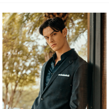
１．簡單：不需註冊會員、不需綁卡、不需儲值。
運送方式
２．便利：只要手機號碼，簡訊認證，即可結帳。
３．安心：先確認商品／服務後，再付款。
新竹物流宅配
每筆NT$120，滿NT$3,000(含以上)免運費
【「AFTEE先享後付」結帳流程】
１．於結帳方式選擇「AFTEE先享後付」後，將跳轉至「AFTEE先享後付」
新竹物流離島宅配
結帳頁面，進行簡訊認證並確認金額後，即可完成結帳。
２．訂單成立數日內，您將收到繳費通知簡訊。
每筆NT$350，滿NT$3,500(含以上)免運費
３．收到繳費通知簡訊後14天內，點擊此簡訊中的連結，可透過四大超商／
ATM／網路銀行／等多元方式進行付款，方視為交易完成。
LINEX 宇迅國際
查看運費
※ 請注意：結帳手續完成當下不需立刻繳費，但若您需要取消訂單，請聯絡
購買商品的店家。未經商家同意取消之訂單仍視為有效，需透過AFTEE先享
後付繳納相關費用。
※ 交易是否成功請以「AFTEE先享後付 」之結帳頁面顯示為準，若有關於
是否繳費成功／繳費後需取消欲退款等相關疑問，請聯繫「AFTEE先享後付
客戶支援中心」
https://netprotections.freshdesk.com/support/home
【注意事項】
１．透過由恩沛科技股份有限公司提供之「AFTEE先享後付」服務完成之交
易，需依本服務之必要範圍內提供個人資料，並將交易相關給付款項請求債
權轉讓予恩沛科技股份有限公司。
２．關於個人資料處理事宜，請瀏覽以下網址：
https://aftee.tw/terms/#terms3
３．未成年的使用者請事先徵得法定代理人或監護人之同意方可使用
「AFTEE先享後付」，若未經同意申辦者引起之損失，本公司不負相關責