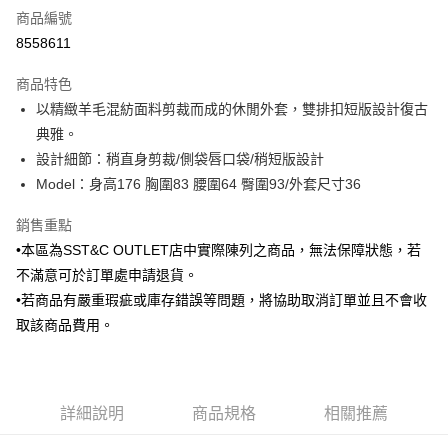
商品編號
信用卡分期付款
8558611
3 期 0 利率 每期
NT$798
21家銀行
商品特色
6 期 0 利率 每期
NT$399
21家銀行
合作金庫商業銀行
第一商業銀行
以精緻羊毛混紡面料剪裁而成的休閒外套，雙排扣短版設計復古
華南商業銀行
彰化商業銀行
合作金庫商業銀行
第一商業銀行
LINE Pay
典雅。
上海商業儲蓄銀行
台北富邦商業銀行
華南商業銀行
彰化商業銀行
國泰世華商業銀行
兆豐國際商業銀行
設計細節：稍直身剪裁/側袋唇口袋/稍短版設計
Apple Pay
上海商業儲蓄銀行
台北富邦商業銀行
臺灣中小企業銀行
台中商業銀行
Model：身高176 胸圍83 腰圍64 臀圍93/外套尺寸36
國泰世華商業銀行
兆豐國際商業銀行
匯豐（台灣）商業銀行
華泰商業銀行
街口支付
臺灣中小企業銀行
台中商業銀行
聯邦商業銀行
遠東國際商業銀行
銷售重點
匯豐（台灣）商業銀行
華泰商業銀行
悠遊付
元大商業銀行
永豐商業銀行
•本區為SST&C OUTLET店中實際陳列之商品，無法保障狀態，若
聯邦商業銀行
遠東國際商業銀行
玉山商業銀行
星展（台灣）商業銀行
元大商業銀行
永豐商業銀行
不滿意可於訂單處申請退貨。
Google Pay
台新國際商業銀行
中國信託商業銀行
玉山商業銀行
星展（台灣）商業銀行
•若商品有嚴重瑕疵或庫存錯誤等問題，將協助取消訂單並且不會收
台灣樂天信用卡公司
台新國際商業銀行
中國信託商業銀行
全盈+PAY
取該商品費用。
台灣樂天信用卡公司
AFTEE先享後付
相關說明
【關於「AFTEE先享後付」】
ATM付款
詳細說明
商品規格
相關推薦
AFTEE先享後付是「在收到商品之後才付款」的支付方式。 讓您購物簡單
便利好安心！