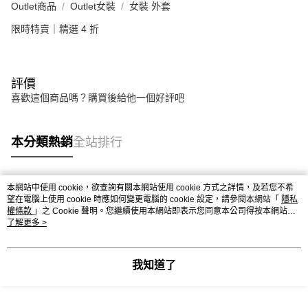
Outlet商品
Outlet女裝
女裝 外套
限時特賣｜精選 4 折
評價
喜歡這個商品嗎？購買後給他一個好評吧
本分類熱銷
全站排行
本網站中使用 cookie，欲查詢有關本網站使用 cookie 方式之詳情，及若您不希
熱門標籤
望在電腦上使用 cookie 時應如何變更電腦的 cookie 設定，請參閱本網站「
隱私
權條款
」之 Cookie 聲明。您繼續使用本網站即表示您同意本公司得按本網站使
用條款之 Cookie 聲明使用 cookie。
了解更多 >
我知道了