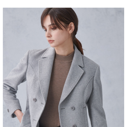
１．簡單：不需註冊會員、不需綁卡、不需儲值。
運送方式
２．便利：只要手機號碼，簡訊認證，即可結帳。
３．安心：先確認商品／服務後，再付款。
新竹物流宅配
每筆NT$120，滿NT$3,000(含以上)免運費
【「AFTEE先享後付」結帳流程】
１．於結帳方式選擇「AFTEE先享後付」後，將跳轉至「AFTEE先享後付」
新竹物流離島宅配
結帳頁面，進行簡訊認證並確認金額後，即可完成結帳。
２．訂單成立數日內，您將收到繳費通知簡訊。
每筆NT$350，滿NT$3,500(含以上)免運費
３．收到繳費通知簡訊後14天內，點擊此簡訊中的連結，可透過四大超商／
ATM／網路銀行／等多元方式進行付款，方視為交易完成。
LINEX 宇迅國際
查看運費
※ 請注意：結帳手續完成當下不需立刻繳費，但若您需要取消訂單，請聯絡
購買商品的店家。未經商家同意取消之訂單仍視為有效，需透過AFTEE先享
後付繳納相關費用。
※ 交易是否成功請以「AFTEE先享後付 」之結帳頁面顯示為準，若有關於
是否繳費成功／繳費後需取消欲退款等相關疑問，請聯繫「AFTEE先享後付
客戶支援中心」
https://netprotections.freshdesk.com/support/home
【注意事項】
１．透過由恩沛科技股份有限公司提供之「AFTEE先享後付」服務完成之交
易，需依本服務之必要範圍內提供個人資料，並將交易相關給付款項請求債
權轉讓予恩沛科技股份有限公司。
２．關於個人資料處理事宜，請瀏覽以下網址：
https://aftee.tw/terms/#terms3
３．未成年的使用者請事先徵得法定代理人或監護人之同意方可使用
「AFTEE先享後付」，若未經同意申辦者引起之損失，本公司不負相關責