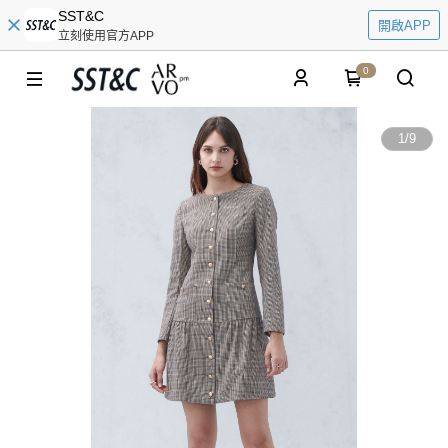
SST&C
開啟APP
立刻使用官方APP
0
1
/
9