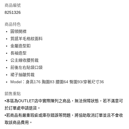
商品編號
信用卡分期付款
8251326
3 期 0 利率 每期
NT$532
21家銀行
商品特色
6 期 0 利率 每期
NT$266
21家銀行
合作金庫商業銀行
第一商業銀行
圓領開襟
華南商業銀行
彰化商業銀行
合作金庫商業銀行
第一商業銀行
LINE Pay
質感羊毛格紋面料
上海商業儲蓄銀行
台北富邦商業銀行
華南商業銀行
彰化商業銀行
國泰世華商業銀行
兆豐國際商業銀行
金屬造型釦
Apple Pay
上海商業儲蓄銀行
台北富邦商業銀行
臺灣中小企業銀行
台中商業銀行
長袖造型
國泰世華商業銀行
兆豐國際商業銀行
匯豐（台灣）商業銀行
華泰商業銀行
街口支付
臺灣中小企業銀行
台中商業銀行
公主線收腰剪裁
聯邦商業銀行
遠東國際商業銀行
匯豐（台灣）商業銀行
華泰商業銀行
前後左右貼袋口袋
悠遊付
元大商業銀行
永豐商業銀行
聯邦商業銀行
遠東國際商業銀行
裙子抽皺剪裁
玉山商業銀行
星展（台灣）商業銀行
元大商業銀行
永豐商業銀行
Google Pay
Model：身高176 胸圍83 腰圍64 臀圍93/穿著尺寸36
台新國際商業銀行
中國信託商業銀行
玉山商業銀行
星展（台灣）商業銀行
台灣樂天信用卡公司
台新國際商業銀行
中國信託商業銀行
全盈+PAY
銷售重點
台灣樂天信用卡公司
•本區為OUTLET店中實際陳列之商品，無法保障狀態，若不滿意可
AFTEE先享後付
於訂單處申請退貨。
相關說明
【關於「AFTEE先享後付」】
•若商品有嚴重瑕疵或庫存錯誤等問題，將協助取消訂單並且不會收
ATM付款
AFTEE先享後付是「在收到商品之後才付款」的支付方式。 讓您購物簡單
取該商品費用。
便利好安心！