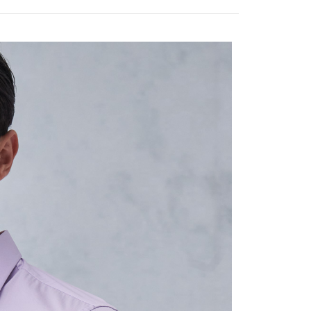
費通知簡訊後14天內，點擊此簡訊中的連結，可透過四大超商
50，滿NT$3,500(含以上)免運費
網路銀行／等多元方式進行付款，方視為交易完成。
：結帳手續完成當下不需立刻繳費，但若您需要取消訂單，請聯
宇迅國際
查看運費
的店家。未經商家同意取消之訂單仍視為有效，需透過AFTEE
繳納相關費用。
否成功請以「AFTEE先享後付 」之結帳頁面顯示為準，若有關於
功／繳費後需取消欲退款等相關疑問，請聯繫「AFTEE先享後
援中心」
https://netprotections.freshdesk.com/support/home
項】
恩沛科技股份有限公司提供之「AFTEE先享後付」服務完成之
依本服務之必要範圍內提供個人資料，並將交易相關給付款項請
讓予恩沛科技股份有限公司。
個人資料處理事宜，請瀏覽以下網址：
ee.tw/terms/#terms3
年的使用者請事先徵得法定代理人或監護人之同意方可使用
E先享後付」，若未經同意申辦者引起之損失，本公司不負相關責
AFTEE先享後付」時，將依據個別帳號之用戶狀況，依本公司
核予不同之上限額度；若仍有額度不足之情形，本公司將視審查
用戶進行身份認證。
一人註冊多個帳號或使用他人資訊註冊。若發現惡意使用之情
科技股份有限公司將有權停止該用戶之使用額度並採取法律行