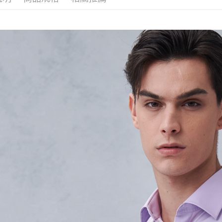
３．收到繳
每筆NT$3
／ATM／
※ 請注意
LINEX 
絡購買商品
先享後付
※ 交易是
是否繳費成
付客戶支
【注意事
１．透過由
交易，需
求債權轉
２．關於
https://aft
３．未成
「AFTE
任。
４．使用「
即時審查
結果請求
５．嚴禁
形，恩沛
動。