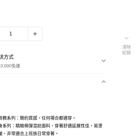
清除
紀錄
送方式
3,000免運
次付款
期付款
0 利率 每期
NT$252
21家銀行
商務系列：簡約質感，任何場合都適穿。
0 利率 每期
NT$126
21家銀行
庫商業銀行
第一商業銀行
身系列：精緻棉彈混紡面料，穿著舒適延展性佳，易燙
業銀行
彰化商業銀行
皺，非常適合上班族日常穿著。
庫商業銀行
第一商業銀行
業儲蓄銀行
台北富邦商業銀行