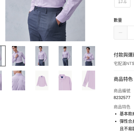
17.5
數量
付款與運
宅配滿NT$
付款方式
商品特色
信用卡一
商品編號
8232577
信用卡分
商品特色
3 期 
基本款
6 期 
合作金
彈性合
華南商
且不易
合作金
LINE Pay
上海商