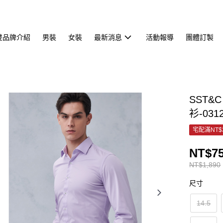
雙品牌介紹
男裝
女裝
最新消息
活動報導
團體訂製
SST&
衫-031
宅配滿NT$
NT$7
NT$1,890
尺寸
14.5