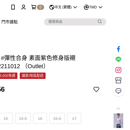
0
中文 (繁體)
TWD
門市據點
C #彈性合身 素面紫色修身版襯
2211012 （Outlet）
3,000免運
國家/地區配送
56
15
15.5
16
16.5
17