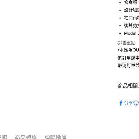
華南商
修身版
國泰世
Apple Pay
上海商
設計細
臺灣中
國泰世
袖口內
匯豐（
街口支付
臺灣中
聯邦商
後片剪
匯豐（
悠遊付
元大商
Model
聯邦商
玉山商
元大商
Google Pa
銷售重點
台新國
玉山商
•本區為O
台灣樂
台新國
全盈+PAY
於訂單處
台灣樂
AFTEE先
取消訂單
相關說明
【關於「A
ATM付款
AFTEE
商品相關分
便利好安
１．簡單
Outlet商品
２．便利
分享
運送方式
３．安心
限時特賣｜
新竹物流
【「AFT
每筆NT$1
１．於結帳
付」結帳
新竹物流
２．訂單
說明
商品規格
相關推薦