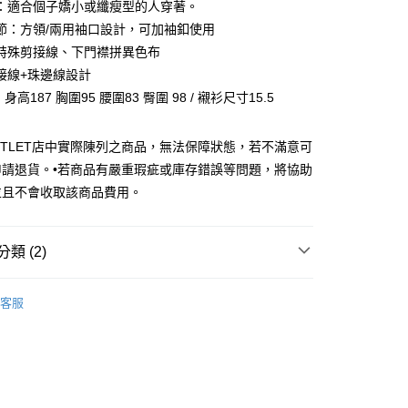
業銀行
彰化商業銀行
：適合個子嬌小或纖瘦型的人穿著。
華商業銀行
兆豐國際商業銀行
業儲蓄銀行
台北富邦商業銀行
節：方領/兩用袖口設計，可加袖釦使用
小企業銀行
台中商業銀行
華商業銀行
兆豐國際商業銀行
特殊剪接線、下門襟拼異色布
台灣）商業銀行
華泰商業銀行
小企業銀行
台中商業銀行
業銀行
遠東國際商業銀行
接線+珠邊線設計
台灣）商業銀行
華泰商業銀行
業銀行
永豐商業銀行
：身高187 胸圍95 腰圍83 臀圍 98 / 襯衫尺寸15.5
業銀行
遠東國際商業銀行
業銀行
星展（台灣）商業銀行
業銀行
永豐商業銀行
y
際商業銀行
中國信託商業銀行
業銀行
星展（台灣）商業銀行
UTLET店中實際陳列之商品，無法保障狀態，若不滿意可
天信用卡公司
際商業銀行
中國信託商業銀行
申請退貨。•若商品有嚴重瑕疵或庫存錯誤等問題，將協助
天信用卡公司
享後付
並且不會收取該商品費用。
FTEE先享後付」】
先享後付是「在收到商品之後才付款」的支付方式。 讓您購物簡單
類 (2)
心！
：不需註冊會員、不需綁卡、不需儲值。
Outlet男裝
男裝 長袖襯衫
：只要手機號碼，簡訊認證，即可結帳。
客服
：先確認商品／服務後，再付款。
精選 4 折
宅配
EE先享後付」結帳流程】
20，滿NT$3,000(含以上)免運費
方式選擇「AFTEE先享後付」後，將跳轉至「AFTEE先享後
頁面，進行簡訊認證並確認金額後，即可完成結帳。
離島宅配
成立數日內，您將收到繳費通知簡訊。