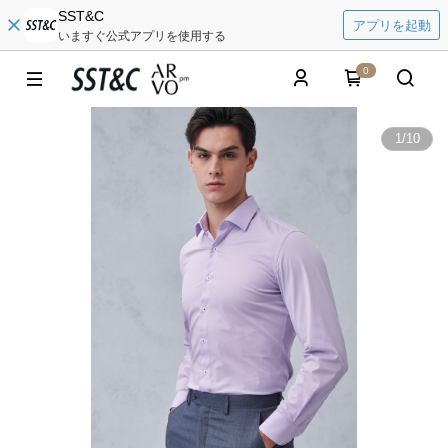
SST&C
アプリを起動
いますぐ公式アプリを使用する
0
1
/
10