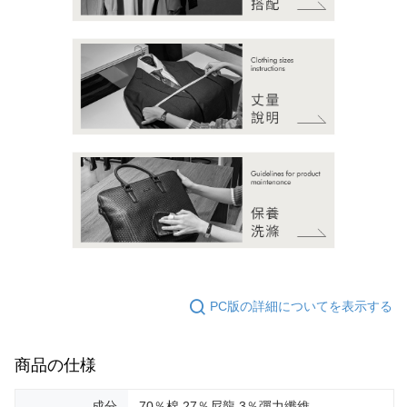
PC版の詳細についてを表示する
商品の仕様
成分
70％棉 27％尼龍 3％彈力纖維