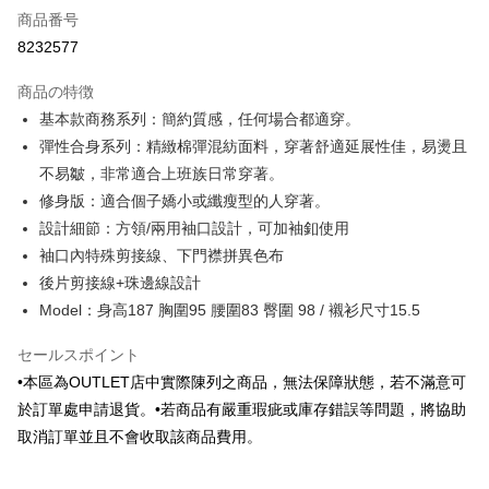
商品番号
クレジットカード分割払い
8232577
3回払い、金利0、毎回
NT$252
21行の銀行
商品の特徴
6回払い、金利0、毎回
NT$126
21行の銀行
合作金庫商業銀行
第一商業銀行
基本款商務系列：簡約質感，任何場合都適穿。
華南商業銀行
彰化商業銀行
合作金庫商業銀行
第一商業銀行
LINE Pay
彈性合身系列：精緻棉彈混紡面料，穿著舒適延展性佳，易燙且
上海商業儲蓄銀行
台北富邦商業銀行
華南商業銀行
彰化商業銀行
国泰世華商業銀行
兆豐國際商業銀行
不易皺，非常適合上班族日常穿著。
Apple Pay
上海商業儲蓄銀行
台北富邦商業銀行
台湾中小企業銀行
台中商業銀行
修身版：適合個子嬌小或纖瘦型的人穿著。
国泰世華商業銀行
兆豐國際商業銀行
HSBC(台湾)商業銀行
華泰商業銀行
JKOPAY
台湾中小企業銀行
台中商業銀行
設計細節：方領/兩用袖口設計，可加袖釦使用
聯邦商業銀行
遠東国際商業銀行
HSBC(台湾)商業銀行
華泰商業銀行
袖口內特殊剪接線、下門襟拼異色布
Easy Wallet
元大商業銀行
永豐商業銀行
聯邦商業銀行
遠東国際商業銀行
後片剪接線+珠邊線設計
玉山商業銀行
星展(台湾)商業銀行
元大商業銀行
永豐商業銀行
Google Pay
台新國際商業銀行
中国信託商業銀行
Model：身高187 胸圍95 腰圍83 臀圍 98 / 襯衫尺寸15.5
玉山商業銀行
星展(台湾)商業銀行
台湾楽天クレジットカード会社
台新國際商業銀行
中国信託商業銀行
Plus Pay
セールスポイント
台湾楽天クレジットカード会社
AFTEE代金後払い
•本區為OUTLET店中實際陳列之商品，無法保障狀態，若不滿意可
説明
於訂單處申請退貨。•若商品有嚴重瑕疵或庫存錯誤等問題，將協助
一、 AFTEE代金後払いについて
取消訂單並且不會收取該商品費用。
ATM払い
1.お支払い方法でAFTEE代金後払いを選択すると、携帯電話認証ウィンド
ウが表示されます。