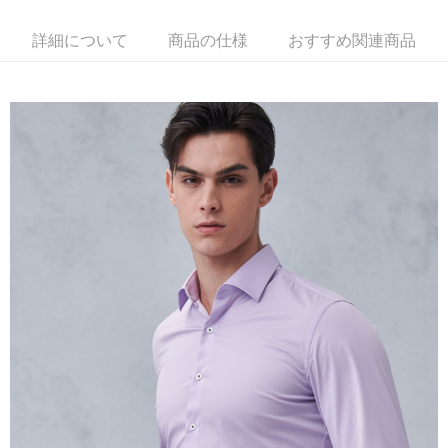
2.SMSで認証してお支払い手続を進めてください。
配送方法
3.注文するときのお支払いは不要です。商品はご指定の住所に配送されま
す。
詳細について
商品の仕様
おすすめ関連商品
新竹物流宅配
4.ご注文が完了すると、携帯に支払い通知のSMSが届きます。アプリ会員
配送毎にNT$120、NT$3,000以上で送料無料
の場合は、AFTEE アプリプッシュ通知が届きます。
5.商品受け取り時のお支払いは不要です。商品を確かめてから、SMSまた
新竹物流離島宅配
はアプリの通知に従って、4大コンビニ、またはATM/オンラインバンキン
グでお支払いください。
配送毎にNT$350、NT$3,500以上で送料無料
代金納付期限は最短で 14 日以内ですので、ご注意ください。AFTEE アプ
LINEX 宇迅國際
送料を確認
リをダウンロードして AFTEE 会員になるとお支払い期限を最長 45 日以内
まで延長できます。
お支払期限は、ショップが請求した期日と、AFTEEで延長できる日数をも
とに計算されます。AFTEEで注文すると、商品を受け取るまで支払い期限
を延長できますが、商品を期限内に受け取れない場合があります（例：予
約商品や商品到着日が比較的遅い商品）。そのため、商品到着の有無に関
わらず、AFTEEで指定された期限内にお支払いください。
二、支払い限度額
1.初回 AFTEEを ご利用の際に、認証結果及び当社の審査の結果に基づ
き、限度額が設定されます。
2.決済金額は最低NT$20です。
3.現在、台湾の会員のみご利用いただけます。