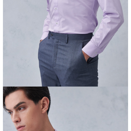
三、利用規約「AFTEE代金後払い」（以下当サービスという）はネットプ
ロテクションズ（以下 AFTEE という）が提供し、AFTEEが代金を徴収し
ます。当サービスご利用の際に提供しなければならない個人情報（注文者
の氏名、電話番号、受取人の氏名、電話番号、受取人住所を含むがこれに
限らない）は、AFTEEに渡され当サービスで必要な範囲内で利用されま
す。AFTEEの個人情報の収集、処理、利用について、詳細はAFTEE公式ホ
ームページの『個人情報の収集、処理及び利用に関する声明』をご参照く
ださい（
https://aftee.tw/privacypolicy/
）。
AFTEEの初回ご利用の際に、審査を通過すれば、最高額がNT$10,000にな
ります。支払い期限を過ぎた場合、その金額に基づいて年利20%の遅延滞
納金が加算されます。未成年の利用者は、事前に法定代理人または後見人
の同意を得ればAFTEEをご利用いただけます。
個人情報の処理、利用について疑問がある、または関連する法律の権利を
行使したい場合は、ネットプロテクションズ
cs_tw@netprotections.co.jp
にご連絡ください。上記に示した個人情報を、必要な購入注文書とあわせ
てAFTEEにご提供いただく、またはAFTEEにあなたの個人情報の収集、処
理、利用を許可することににご同意いただけない場合は、当サービスを選
択しないでください。