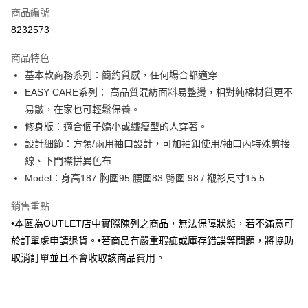
商品編號
信用卡分期付款
8232573
3 期 0 利率 每期
NT$252
21家銀行
商品特色
6 期 0 利率 每期
NT$126
21家銀行
合作金庫商業銀行
第一商業銀行
基本款商務系列：簡約質感，任何場合都適穿。
華南商業銀行
彰化商業銀行
合作金庫商業銀行
第一商業銀行
LINE Pay
EASY CARE系列： 高品質混紡面料易整燙，相對純棉材質更不
上海商業儲蓄銀行
台北富邦商業銀行
華南商業銀行
彰化商業銀行
國泰世華商業銀行
兆豐國際商業銀行
易皺，在家也可輕鬆保養。
Apple Pay
上海商業儲蓄銀行
台北富邦商業銀行
臺灣中小企業銀行
台中商業銀行
修身版：適合個子嬌小或纖瘦型的人穿著。
國泰世華商業銀行
兆豐國際商業銀行
匯豐（台灣）商業銀行
華泰商業銀行
街口支付
臺灣中小企業銀行
台中商業銀行
設計細節：方領/兩用袖口設計，可加袖釦使用/袖口內特殊剪接
聯邦商業銀行
遠東國際商業銀行
匯豐（台灣）商業銀行
華泰商業銀行
線、下門襟拼異色布
悠遊付
元大商業銀行
永豐商業銀行
聯邦商業銀行
遠東國際商業銀行
Model：身高187 胸圍95 腰圍83 臀圍 98 / 襯衫尺寸15.5
玉山商業銀行
星展（台灣）商業銀行
元大商業銀行
永豐商業銀行
Google Pay
台新國際商業銀行
中國信託商業銀行
玉山商業銀行
星展（台灣）商業銀行
銷售重點
台灣樂天信用卡公司
台新國際商業銀行
中國信託商業銀行
全盈+PAY
•本區為OUTLET店中實際陳列之商品，無法保障狀態，若不滿意可
台灣樂天信用卡公司
於訂單處申請退貨。•若商品有嚴重瑕疵或庫存錯誤等問題，將協助
AFTEE先享後付
取消訂單並且不會收取該商品費用。
相關說明
【關於「AFTEE先享後付」】
ATM付款
AFTEE先享後付是「在收到商品之後才付款」的支付方式。 讓您購物簡單
便利好安心！