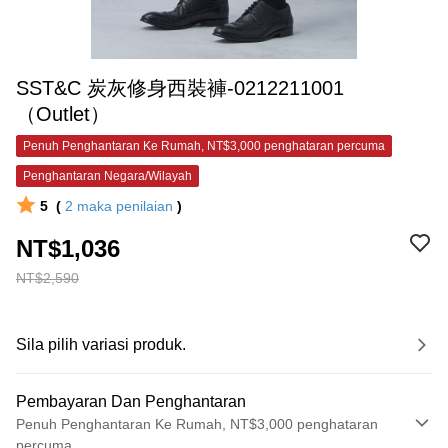
SST&C 炭灰修身西裝褲-0212211001
（Outlet）
Penuh Penghantaran Ke Rumah, NT$3,000 penghataran percuma
Penghantaran Negara/Wilayah
5
(
2
maka penilaian
)
NT$1,036
NT$2,590
Sila pilih variasi produk.
Pembayaran Dan Penghantaran
Penuh Penghantaran Ke Rumah, NT$3,000 penghataran
percuma