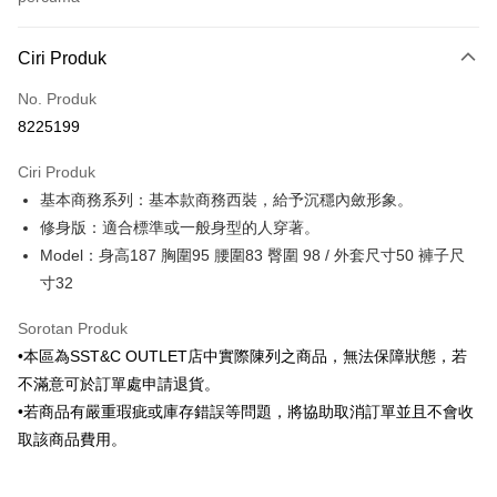
Kaedah Pembayaran
Ciri Produk
Kad Kredit (Bayaran Penuh)
No. Produk
Ansuran Kad Kredit
8225199
3 ansuran pada kadar faedah 0,
NT$345
setiap ansuran
Ciri Produk
21 Bank
6 ansuran pada kadar faedah 0,
NT$172
setiap
Taiwan Cooperative Bank
Bank Komersial Pertama
基本商務系列：基本款商務西裝，給予沉穩內斂形象。
Hua Nan Commercial
Chang Hwa Commercial
ansuran
21 Bank
Bank
Bank
修身版：適合標準或一般身型的人穿著。
Taiwan Cooperative Bank
Bank Komersial Pertama
LINE Pay
The Shanghai
Bank Komersial Taipei
Model：身高187 胸圍95 腰圍83 臀圍 98 / 外套尺寸50 褲子尺
Hua Nan Commercial Bank
Chang Hwa Commercial Bank
Commercial & Savings
Fubon
寸32
Apple Pay
The Shanghai Commercial &
Bank Komersial Taipei Fubon
Bank
Savings Bank
Bank Cathay United
Mega International
JKOPAY
Sorotan Produk
Bank Cathay United
Mega International Commercial
Commercial Bank
•本區為SST&C OUTLET店中實際陳列之商品，無法保障狀態，若
Bank
Taiwan Business Bank
Taichung Commercial
Easy Wallet
Taiwan Business Bank
Taichung Commercial Bank
不滿意可於訂單處申請退貨。
Bank
HSBC Bank (Taiwan) Limited
Hwatai Bank
Google Pay
•若商品有嚴重瑕疵或庫存錯誤等問題，將協助取消訂單並且不會收
HSBC Bank (Taiwan)
Hwatai Bank
Union Bank of Taiwan
Far Eastern International Bank
Limited
取該商品費用。
Yuanta Commercial Bank
Bank SinoPac
Plus PAY
Union Bank of Taiwan
Far Eastern International
Bank Komersial E.SUN
DBS Bank
Bank
AFTEE
Bank Antarabangsa Taishin
Bank CTBC