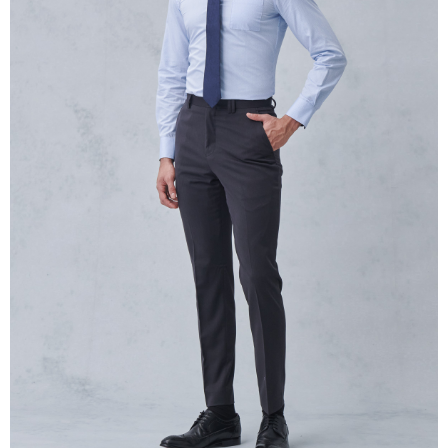
mendapatkan kebenaran daripada ibu bapa atau penjaga yang sah
untuk menggunakan AFTEE.
Sila hubungi NP Taiwan Inc. di
cs_tw@netprotections.co.jp
jika anda
mempunyai sebarang kebimbangan mengenai pemprosesan dan
penggunaan pada data peribadi. Jika anda tidak bersetuju dengan data
peribadi yang disenaraikan seperti di atas akan dikumpul dan digunakan
oleh AFTEE, sila jangan gunakan perkhidmatan ini.