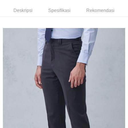
Yuanta Commercial Bank
Bank SinoPac
Deskripsi
Syarikat Kad Kredit Rakuten
Bank Komersial E.SUN
DBS Bank
Deskripsi
Spesifikasi
Rekomendasi
Taiwan
Pertama, Mengenai Perkhidmatan AFTEE Beli Sekarang Bayar Kemudian
Bank Antarabangsa
Bank CTBC
Pemindahan ATM
1. Dengan memilih AFTEE sebagai kaedah pembayaran, mesej
Taishin
pengesahan AFTEE akan muncul.
Syarikat Kad Kredit
2. Anda boleh meneruskan pembayaran selepas pengesahan SMS.
Pilihan Penghantaran
Rakuten Taiwan
3. Tiada bayaran diperlukan apabila pesanan disahkan. Produk akan
dihantar ke alamat yang ditetapkan.
新竹物流宅配
4. Setelah pesanan disahkan, anda akan menerima SMS pembayaran
NT$120/pesanan | Penghantaran percuma untuk pesanan
manakala ahli aplikasi akan menerima pemberitahuan tolak aplikasi
NT$3,000 atau lebih
AFTEE.
5. Tiada bayaran diperlukan apabila anda menerima produk. Sila buat
pembayaran di empat kedai serbaneka utama, ATM atau perbankan
新竹物流離島宅配
dalam talian dengan SMS pembayaran atau pemberitahuan tolak aplikasi
NT$350/pesanan | Penghantaran percuma untuk pesanan
AFTEE.
NT$3,500 atau lebih
Sila ambil perhatian bahawa tempoh pembayaran adalah 14 hari. Walau
LINEX 宇迅國際
bagaimanapun, bagi mereka yang telah memuat turun Aplikasi AFTEE
Kadar Penghantaran
dan mendaftar sebagai ahli AFTEE boleh menikmati tempoh pembayaran
sehingga 45 hari.
Tempoh pembayaran dikira dari masa kedai meminta pembayaran anda,
ditambah dengan bilangan hari yang boleh dilanjutkan oleh AFTEE. Anda
boleh melanjutkan tempoh pembayaran anda sebelum anda menerima
pesanan. Walau bagaimanapun, tiada jaminan bahawa anda boleh