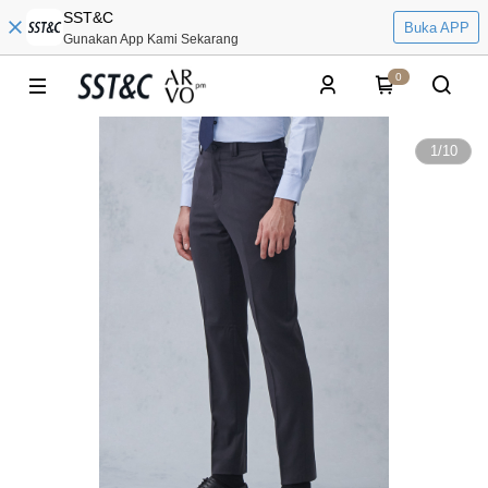
SST&C
Buka APP
Gunakan App Kami Sekarang
0
1
/
10