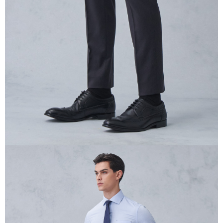
menerima pesanan anda semasa tempoh pembayaran (cth.: produk
prapesanan atau produk yang mungkin mengambil masa yang lebih
lama untuk dihantar). Oleh itu, anda dikehendaki membuat pembayaran
kepada AFTEE dalam tempoh sama ada anda menerima pesanan.
Kedua, Sekatan Pembayaran
1. Jumlah yang diperakui untuk pengguna kali pertama boleh sehingga
NT$10,000. Amaun diperakui sebenar yang diluluskan akan berdasarkan
keputusan pensijilan dan semakan oleh AFTEE.
2. Amaun perbelanjaan minimum mestilah lebih besar daripada NT$20.
3. Pada masa ini hanya tersedia untuk ahli Taiwan.
Ketiga, Syarat Perkhidmatan
Perkhidmatan AFTEE Beli Sekarang Bayar Kemudian disediakan oleh NP
Taiwan, Inc. dan AFTEE akan membuat bil kepada pengguna. AFTEE
akan menggunakan data peribadi yang dikumpul (termasuk nama
pembeli, no. telefon, nama penerima, no. telefon, alamat penerima) untuk
penggunaan perkhidmatan. Sila rujuk kepada "Penyata Pengumpulan
Data Peribadi, Pemprosesan, Penggunaan"
(https://aftee.tw/privacypolicy/
) untuk maklumat lanjut.
Jumlah yang diperakui untuk pengguna kali pertama yang lulus
kelulusan boleh sehingga NT$10,000. Jika pengguna tidak membuat
pembayaran dalam tempoh tersebut, yuran pembayaran lewat sebanyak
20% setahun akan dikenakan. Pengguna bawah umur dikehendaki