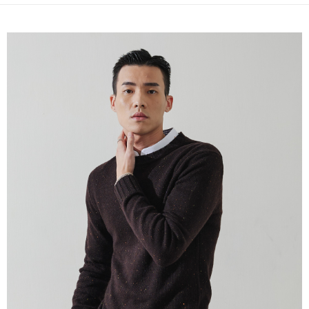
ウが表示されます。
2.SMSで認証してお支払い手続を進めてください。
配送方法
3.注文するときのお支払いは不要です。商品はご指定の住所に配送されま
す。
新竹物流宅配
4.ご注文が完了すると、携帯に支払い通知のSMSが届きます。アプリ会員
配送毎にNT$120、NT$3,000以上で送料無料
の場合は、AFTEE アプリプッシュ通知が届きます。
5.商品受け取り時のお支払いは不要です。商品を確かめてから、SMSまた
新竹物流離島宅配
はアプリの通知に従って、4大コンビニ、またはATM/オンラインバンキン
グでお支払いください。
配送毎にNT$350、NT$3,500以上で送料無料
代金納付期限は最短で 14 日以内ですので、ご注意ください。AFTEE アプ
LINEX 宇迅國際
送料を確認
リをダウンロードして AFTEE 会員になるとお支払い期限を最長 45 日以内
まで延長できます。
お支払期限は、ショップが請求した期日と、AFTEEで延長できる日数をも
とに計算されます。AFTEEで注文すると、商品を受け取るまで支払い期限
を延長できますが、商品を期限内に受け取れない場合があります（例：予
約商品や商品到着日が比較的遅い商品）。そのため、商品到着の有無に関
わらず、AFTEEで指定された期限内にお支払いください。
二、支払い限度額
1.初回 AFTEEを ご利用の際に、認証結果及び当社の審査の結果に基づ
き、限度額が設定されます。
2.決済金額は最低NT$20です。
3.現在、台湾の会員のみご利用いただけます。