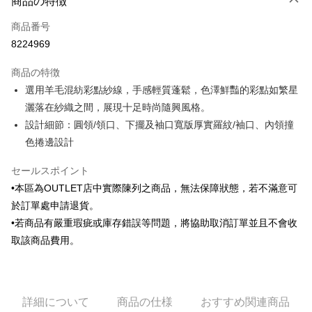
商品の特徴
クレジットカード1回払い
商品番号
クレジットカード分割払い
8224969
3回払い、金利0、毎回
NT$305
21行の銀行
商品の特徴
6回払い、金利0、毎回
NT$152
21行の銀行
合作金庫商業銀行
第一商業銀行
選用羊毛混紡彩點紗線，手感輕質蓬鬆，色澤鮮豔的彩點如繁星
華南商業銀行
彰化商業銀行
合作金庫商業銀行
第一商業銀行
LINE Pay
灑落在紗織之間，展現十足時尚隨興風格。
上海商業儲蓄銀行
台北富邦商業銀行
華南商業銀行
彰化商業銀行
国泰世華商業銀行
兆豐國際商業銀行
設計細節：圓領/領口、下擺及袖口寬版厚實羅紋/袖口、內領撞
Apple Pay
上海商業儲蓄銀行
台北富邦商業銀行
台湾中小企業銀行
台中商業銀行
色捲邊設計
国泰世華商業銀行
兆豐國際商業銀行
HSBC(台湾)商業銀行
華泰商業銀行
JKOPAY
台湾中小企業銀行
台中商業銀行
聯邦商業銀行
遠東国際商業銀行
セールスポイント
HSBC(台湾)商業銀行
華泰商業銀行
Easy Wallet
元大商業銀行
永豐商業銀行
聯邦商業銀行
遠東国際商業銀行
•本區為OUTLET店中實際陳列之商品，無法保障狀態，若不滿意可
玉山商業銀行
星展(台湾)商業銀行
元大商業銀行
永豐商業銀行
Google Pay
於訂單處申請退貨。
台新國際商業銀行
中国信託商業銀行
玉山商業銀行
星展(台湾)商業銀行
•若商品有嚴重瑕疵或庫存錯誤等問題，將協助取消訂單並且不會收
台湾楽天クレジットカード会社
台新國際商業銀行
中国信託商業銀行
Plus Pay
取該商品費用。
台湾楽天クレジットカード会社
AFTEE代金後払い
説明
一、 AFTEE代金後払いについて
ATM払い
詳細について
商品の仕様
おすすめ関連商品
1.お支払い方法でAFTEE代金後払いを選択すると、携帯電話認証ウィンド