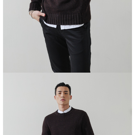
三、利用規約「AFTEE代金後払い」（以下当サービスという）はネットプ
ロテクションズ（以下 AFTEE という）が提供し、AFTEEが代金を徴収し
ます。当サービスご利用の際に提供しなければならない個人情報（注文者
の氏名、電話番号、受取人の氏名、電話番号、受取人住所を含むがこれに
限らない）は、AFTEEに渡され当サービスで必要な範囲内で利用されま
す。AFTEEの個人情報の収集、処理、利用について、詳細はAFTEE公式ホ
ームページの『個人情報の収集、処理及び利用に関する声明』をご参照く
ださい（
https://aftee.tw/privacypolicy/
）。
AFTEEの初回ご利用の際に、審査を通過すれば、最高額がNT$10,000にな
ります。支払い期限を過ぎた場合、その金額に基づいて年利20%の遅延滞
納金が加算されます。未成年の利用者は、事前に法定代理人または後見人
の同意を得ればAFTEEをご利用いただけます。
個人情報の処理、利用について疑問がある、または関連する法律の権利を
行使したい場合は、ネットプロテクションズ
cs_tw@netprotections.co.jp
にご連絡ください。上記に示した個人情報を、必要な購入注文書とあわせ
てAFTEEにご提供いただく、またはAFTEEにあなたの個人情報の収集、処
理、利用を許可することににご同意いただけない場合は、当サービスを選
択しないでください。