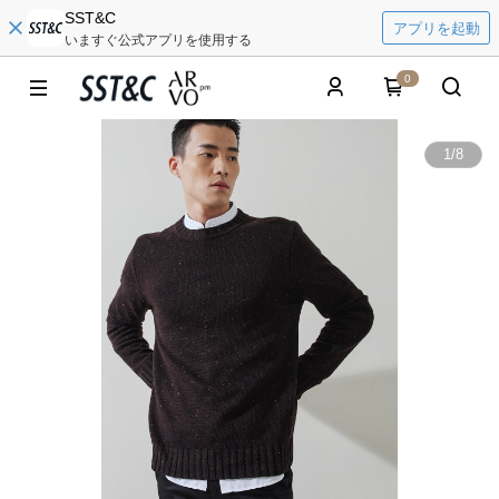
SST&C
アプリを起動
いますぐ公式アプリを使用する
0
1
/
8