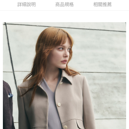
１．簡單：不需註冊會員、不需綁卡、不需儲值。
運送方式
詳細說明
商品規格
相關推薦
２．便利：只要手機號碼，簡訊認證，即可結帳。
３．安心：先確認商品／服務後，再付款。
新竹物流宅配
每筆NT$120，滿NT$3,000(含以上)免運費
【「AFTEE先享後付」結帳流程】
１．於結帳方式選擇「AFTEE先享後付」後，將跳轉至「AFTEE先享後付」
新竹物流離島宅配
結帳頁面，進行簡訊認證並確認金額後，即可完成結帳。
２．訂單成立數日內，您將收到繳費通知簡訊。
每筆NT$350，滿NT$3,500(含以上)免運費
３．收到繳費通知簡訊後14天內，點擊此簡訊中的連結，可透過四大超商／
ATM／網路銀行／等多元方式進行付款，方視為交易完成。
LINEX 宇迅國際
查看運費
※ 請注意：結帳手續完成當下不需立刻繳費，但若您需要取消訂單，請聯絡
購買商品的店家。未經商家同意取消之訂單仍視為有效，需透過AFTEE先享
後付繳納相關費用。
※ 交易是否成功請以「AFTEE先享後付 」之結帳頁面顯示為準，若有關於
是否繳費成功／繳費後需取消欲退款等相關疑問，請聯繫「AFTEE先享後付
客戶支援中心」
https://netprotections.freshdesk.com/support/home
【注意事項】
１．透過由恩沛科技股份有限公司提供之「AFTEE先享後付」服務完成之交
易，需依本服務之必要範圍內提供個人資料，並將交易相關給付款項請求債
權轉讓予恩沛科技股份有限公司。
２．關於個人資料處理事宜，請瀏覽以下網址：
https://aftee.tw/terms/#terms3
３．未成年的使用者請事先徵得法定代理人或監護人之同意方可使用
「AFTEE先享後付」，若未經同意申辦者引起之損失，本公司不負相關責