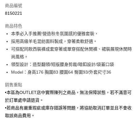
商品編號
信用卡分期付款
8150221
3 期 0 利率 每期
NT$665
21家銀行
商品特色
6 期 0 利率 每期
NT$332
21家銀行
合作金庫商業銀行
第一商業銀行
本季必入手推薦!營造秋冬氛圍感的優雅套裝，
華南商業銀行
彰化商業銀行
合作金庫商業銀行
第一商業銀行
LINE Pay
採用高級羊毛混紡面料製成，穿著柔軟舒適。
上海商業儲蓄銀行
台北富邦商業銀行
華南商業銀行
彰化商業銀行
國泰世華商業銀行
兆豐國際商業銀行
可搭配同款西裝褲成套穿著或單穿搭配休閒褲、裙裝展現休閒時
Apple Pay
上海商業儲蓄銀行
台北富邦商業銀行
臺灣中小企業銀行
台中商業銀行
尚風格。
國泰世華商業銀行
兆豐國際商業銀行
匯豐（台灣）商業銀行
華泰商業銀行
街口支付
臺灣中小企業銀行
台中商業銀行
領型設計：造型翻領/短版腰身剪裁/暗釦設計/袋蓋口袋
聯邦商業銀行
遠東國際商業銀行
匯豐（台灣）商業銀行
華泰商業銀行
Model：身高176 胸圍83 腰圍64 臀圍93/外套尺寸36
悠遊付
元大商業銀行
永豐商業銀行
聯邦商業銀行
遠東國際商業銀行
玉山商業銀行
星展（台灣）商業銀行
元大商業銀行
永豐商業銀行
銷售重點
Google Pay
台新國際商業銀行
中國信託商業銀行
玉山商業銀行
星展（台灣）商業銀行
•本區為OUTLET店中實際陳列之商品，無法保障狀態，若不滿意可
台灣樂天信用卡公司
台新國際商業銀行
中國信託商業銀行
全盈+PAY
於訂單處申請退貨。
台灣樂天信用卡公司
•若商品有嚴重瑕疵或庫存錯誤等問題，將協助取消訂單並且不會收
AFTEE先享後付
取該商品費用。
相關說明
【關於「AFTEE先享後付」】
ATM付款
AFTEE先享後付是「在收到商品之後才付款」的支付方式。 讓您購物簡單
便利好安心！