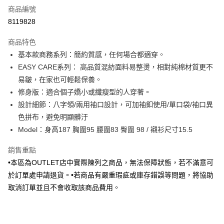
商品編號
信用卡分期付款
8119828
3 期 0 利率 每期
NT$252
21家銀行
商品特色
6 期 0 利率 每期
NT$126
21家銀行
合作金庫商業銀行
第一商業銀行
基本款商務系列：簡約質感，任何場合都適穿。
華南商業銀行
彰化商業銀行
合作金庫商業銀行
第一商業銀行
LINE Pay
EASY CARE系列： 高品質混紡面料易整燙，相對純棉材質更不
上海商業儲蓄銀行
台北富邦商業銀行
華南商業銀行
彰化商業銀行
國泰世華商業銀行
兆豐國際商業銀行
易皺，在家也可輕鬆保養。
Apple Pay
上海商業儲蓄銀行
台北富邦商業銀行
臺灣中小企業銀行
台中商業銀行
修身版：適合個子嬌小或纖瘦型的人穿著。
國泰世華商業銀行
兆豐國際商業銀行
匯豐（台灣）商業銀行
華泰商業銀行
街口支付
臺灣中小企業銀行
台中商業銀行
設計細節：八字領/兩用袖口設計，可加袖釦使用/單口袋/袖口異
聯邦商業銀行
遠東國際商業銀行
匯豐（台灣）商業銀行
華泰商業銀行
色拼布，避免明顯髒汙
悠遊付
元大商業銀行
永豐商業銀行
聯邦商業銀行
遠東國際商業銀行
Model：身高187 胸圍95 腰圍83 臀圍 98 / 襯衫尺寸15.5
玉山商業銀行
星展（台灣）商業銀行
元大商業銀行
永豐商業銀行
Google Pay
台新國際商業銀行
中國信託商業銀行
玉山商業銀行
星展（台灣）商業銀行
銷售重點
台灣樂天信用卡公司
台新國際商業銀行
中國信託商業銀行
全盈+PAY
•本區為OUTLET店中實際陳列之商品，無法保障狀態，若不滿意可
台灣樂天信用卡公司
於訂單處申請退貨。•若商品有嚴重瑕疵或庫存錯誤等問題，將協助
AFTEE先享後付
取消訂單並且不會收取該商品費用。
相關說明
【關於「AFTEE先享後付」】
ATM付款
AFTEE先享後付是「在收到商品之後才付款」的支付方式。 讓您購物簡單
便利好安心！