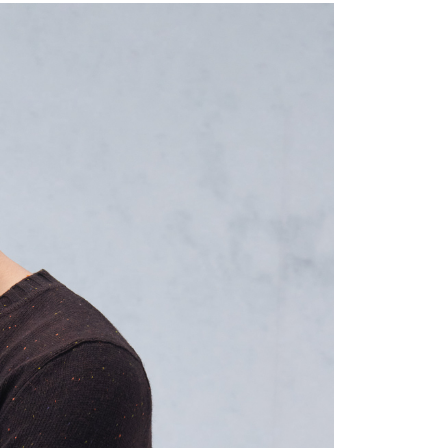
：結帳手續完成當下不需立刻繳費，但若您需要取消訂單，請聯
宇迅國際
查看運費
的店家。未經商家同意取消之訂單仍視為有效，需透過AFTEE
繳納相關費用。
否成功請以「AFTEE先享後付 」之結帳頁面顯示為準，若有關於
功／繳費後需取消欲退款等相關疑問，請聯繫「AFTEE先享後
援中心」
https://netprotections.freshdesk.com/support/home
項】
恩沛科技股份有限公司提供之「AFTEE先享後付」服務完成之
依本服務之必要範圍內提供個人資料，並將交易相關給付款項請
讓予恩沛科技股份有限公司。
個人資料處理事宜，請瀏覽以下網址：
ee.tw/terms/#terms3
年的使用者請事先徵得法定代理人或監護人之同意方可使用
E先享後付」，若未經同意申辦者引起之損失，本公司不負相關責
AFTEE先享後付」時，將依據個別帳號之用戶狀況，依本公司
核予不同之上限額度；若仍有額度不足之情形，本公司將視審查
用戶進行身份認證。
一人註冊多個帳號或使用他人資訊註冊。若發現惡意使用之情
科技股份有限公司將有權停止該用戶之使用額度並採取法律行