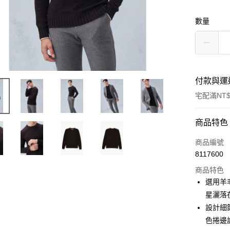
數量
付款與運
宅配滿NT$
付款方式
商品特色
信用卡一
商品編號
8117600
信用卡分
商品特色
3 期 
選用羊
6 期 
合作金
星灑落
華南商
設計細
合作金
LINE Pay
上海商
華南商
色捲邊
國泰世
Apple Pay
上海商