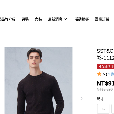
雙品牌介紹
男裝
女裝
最新消息
活動報導
團體訂製
SST&
衫-111
宅配滿NT$
5 (
1
NT$9
NT$2,290
尺寸
S