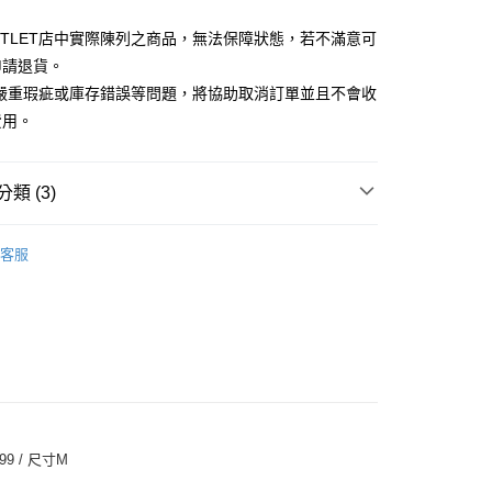
小企業銀行
台中商業銀行
華商業銀行
兆豐國際商業銀行
台灣）商業銀行
華泰商業銀行
UTLET店中實際陳列之商品，無法保障狀態，若不滿意可
小企業銀行
台中商業銀行
業銀行
遠東國際商業銀行
申請退貨。
台灣）商業銀行
華泰商業銀行
業銀行
永豐商業銀行
業銀行
遠東國際商業銀行
有嚴重瑕疵或庫存錯誤等問題，將協助取消訂單並且不會收
業銀行
星展（台灣）商業銀行
業銀行
永豐商業銀行
y
費用。
際商業銀行
中國信託商業銀行
業銀行
星展（台灣）商業銀行
天信用卡公司
際商業銀行
中國信託商業銀行
天信用卡公司
類 (3)
享後付
Outlet男裝
男裝 長袖上衣
FTEE先享後付」】
客服
先享後付是「在收到商品之後才付款」的支付方式。 讓您購物簡單
款
心！
精選 4 折
：不需註冊會員、不需綁卡、不需儲值。
：只要手機號碼，簡訊認證，即可結帳。
：先確認商品／服務後，再付款。
宅配
EE先享後付」結帳流程】
20，滿NT$3,000(含以上)免運費
方式選擇「AFTEE先享後付」後，將跳轉至「AFTEE先享後
頁面，進行簡訊認證並確認金額後，即可完成結帳。
離島宅配
成立數日內，您將收到繳費通知簡訊。
99 / 尺寸M
費通知簡訊後14天內，點擊此簡訊中的連結，可透過四大超商
50，滿NT$3,500(含以上)免運費
網路銀行／等多元方式進行付款，方視為交易完成。