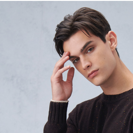
※ 請注意
LINEX 
絡購買商品
先享後付
※ 交易是
是否繳費成
付客戶支
【注意事
１．透過由
交易，需
求債權轉
２．關於
https://aft
３．未成
「AFTE
任。
４．使用「
即時審查
結果請求
５．嚴禁
形，恩沛
動。