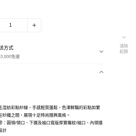
清除
送方式
紀錄
3,000免運
次付款
期付款
0 利率 每期
NT$305
21家銀行
毛混紡彩點紗線，手感輕質蓬鬆，色澤鮮豔的彩點如繁
0 利率 每期
NT$152
21家銀行
庫商業銀行
第一商業銀行
在紗織之間，展現十足時尚隨興風格。
業銀行
彰化商業銀行
節：圓領/領口、下擺及袖口寬版厚實羅紋/袖口、內領撞
庫商業銀行
第一商業銀行
業儲蓄銀行
台北富邦商業銀行
業銀行
彰化商業銀行
設計
華商業銀行
兆豐國際商業銀行
業儲蓄銀行
台北富邦商業銀行