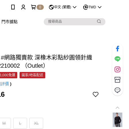
0
中文 (繁體)
TWD
門市據點
C #網路獨賣款 深橡木彩點紗圓領針織
2210002 （Outlet）
3,000免運
國家/地區配送
則評價
)
16
M
L
XL