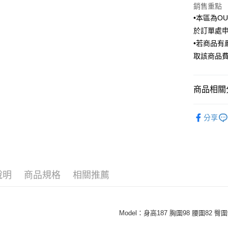
銷售重點
臺灣中
國泰世
匯豐（
•本區為O
街口支付
臺灣中
聯邦商
於訂單處
匯豐（
悠遊付
元大商
聯邦商
•若商品
玉山商
元大商
Google Pa
取該商品
台新國
玉山商
台灣樂
台新國
全盈+PAY
台灣樂
商品相關分
AFTEE先
相關說明
Outlet商品
【關於「A
分享
ATM付款
AFTEE
網路獨賣
便利好安
限時特賣｜
１．簡單
２．便利
運送方式
３．安心
說明
商品規格
相關推薦
新竹物流
【「AFT
每筆NT$1
１．於結帳
付」結帳
新竹物流
２．訂單
Model：身高187 胸圍98 腰圍82 臀圍
３．收到繳
每筆NT$3
／ATM／