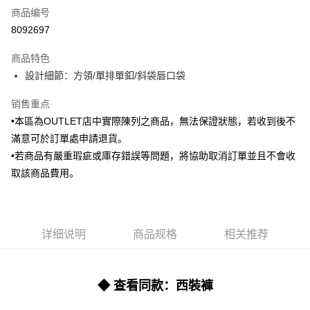
商品编号
信用卡分期付款
8092697
3期 0利率，每期
NT$665
21家银行
商品特色
6期 0利率，每期
NT$332
21家银行
合作金库商业银行
第一商业银行
設計細節：方領/單排單釦/斜袋唇口袋
华南商业银行
彰化商业银行
合作金库商业银行
第一商业银行
LINE Pay
上海商业储蓄银行
台北富邦商业银行
华南商业银行
彰化商业银行
销售重点
国泰世华商业银行
兆丰国际商业银行
Apple Pay
上海商业储蓄银行
台北富邦商业银行
•本區為OUTLET店中實際陳列之商品，無法保證狀態，若收到後不
台湾中小企业银行
台中商业银行
国泰世华商业银行
兆丰国际商业银行
滿意可於訂單處申請退貨。
汇丰（台湾）商业银行
华泰商业银行
街口支付
台湾中小企业银行
台中商业银行
联邦商业银行
远东国际商业银行
•若商品有嚴重瑕疵或庫存錯誤等問題，將協助取消訂單並且不會收
汇丰（台湾）商业银行
华泰商业银行
悠遊付
元大商业银行
永丰商业银行
取該商品費用。
联邦商业银行
远东国际商业银行
玉山商业银行
星展（台湾）商业银行
元大商业银行
永丰商业银行
Google Pay
台新国际商业银行
中国信托商业银行
玉山商业银行
星展（台湾）商业银行
台湾乐天信用卡公司
台新国际商业银行
中国信托商业银行
Plus PAY
台湾乐天信用卡公司
详细说明
商品规格
相关推荐
AFTEE先享后付
相关说明
一、關於 AFTEE先享後付
◆ 查看同款：西裝褲
ATM付款
1. 於付款方式選擇AFTEE先享後付，將跳出AFTEE先享後付手機驗證視
窗。