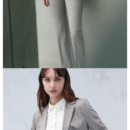
AFTEE 於本服務必要服務範圍內運用。關於 AFTEE 對於個人資料之蒐集、
處理、利用，詳參 AFTEE 官網之『個人資料蒐集、處理及利用告知聲明』
（
https://aftee.tw/privacypolicy/
）。
若款項超過繳費期限，將根據當次的金額加收年利率 16% 的逾期滯納金。
未成年的使用者，請事先徵得法定代理人或監護人之同意方可使用
AFTEE。
若您對於個人資料之處理、利用有任何疑問，或欲行使相關法律權利，請聯
繫恩沛科技股份有限公司。若您不同意我們將上開所示之個人資料，連同必
要之購買訂單資訊提供予 AFTEE ，或讓 AFTEE 蒐集處理利用您的個人資
料，請勿選用本服務。