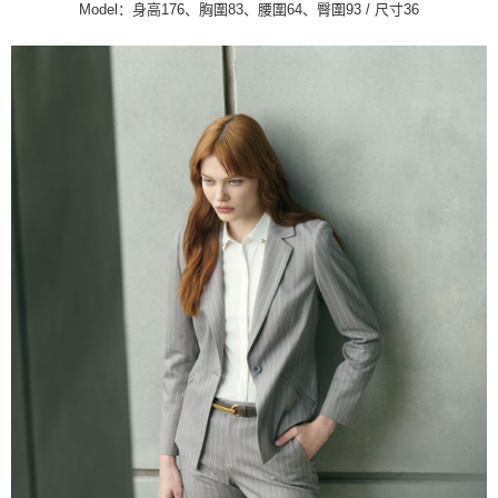
2. 進行簡訊驗證之後，即可完成結帳手續。
Model：身高176、胸圍83、腰圍64、臀圍93 / 尺寸36
运送方式
3. 訂單確認後不需事先繳費，商品會配送至您的指定地址。
4. 下訂完成後，您的手機會收到一封繳費通知簡訊，APP會員則會收到
新竹物流宅配
AFTEE APP推播通知。
每笔NT$120，满NT$3,000(含以上)免运费
5. 收到商品當下無需繳費，確認無誤後，請再利用繳費通知簡訊或AFTEE
APP於四大便利商店‧ATM/網銀等方式進行付款。
新竹物流離島宅配
請留意繳費期限為 14 天。唯有下載 AFTEE App 成為 AFTEE 會員者方能享
每笔NT$350，满NT$3,500(含以上)免运费
有最長 45 天內付款之服務。
LINEX 宇迅國際
查看运费
繳費期限，為商家向您請款的時間，再加上使用AFTEE可延長的天數所計算
出。使用AFTEE下訂可以延長您收到商品前的繳費天數，但無法保證一定能
夠在期限內收到商品(例如:預購商品或預計到貨時間較長者)。因此無論收到
商品與否，仍需要請您在AFTEE規定的時間內完成繳費。
二、付款限制
1. 初次使用 AFTEE 時，將依認證結果及本公司審查結果，核予每個人不同
之上限額度
2. 結帳金額須大於NT$30
3. 目前僅支援台灣會員
三、聲明條款
「AFTEE先享後付」(下稱本服務)乃由恩沛科技股份有限公司(下稱 AFTEE )
所提供，並由 AFTEE 向您收取款項。因使用本服務所須提供之個人資料(包
含但不限於訂購人姓名、電話，收件人姓名、電話、收件地址)，將交付予