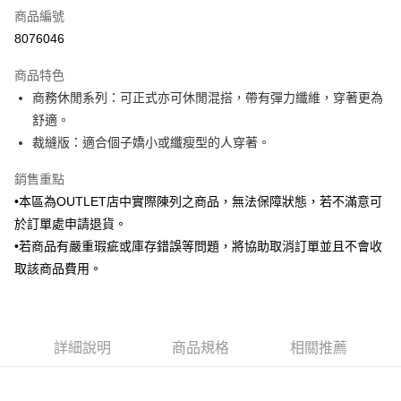
商品編號
信用卡分期付款
8076046
3 期 0 利率 每期
NT$345
21家銀行
商品特色
6 期 0 利率 每期
NT$172
21家銀行
合作金庫商業銀行
第一商業銀行
商務休閒系列：可正式亦可休閒混搭，帶有彈力纖維，穿著更為
華南商業銀行
彰化商業銀行
合作金庫商業銀行
第一商業銀行
LINE Pay
舒適。
上海商業儲蓄銀行
台北富邦商業銀行
華南商業銀行
彰化商業銀行
國泰世華商業銀行
兆豐國際商業銀行
裁縫版：適合個子嬌小或纖瘦型的人穿著。
Apple Pay
上海商業儲蓄銀行
台北富邦商業銀行
臺灣中小企業銀行
台中商業銀行
國泰世華商業銀行
兆豐國際商業銀行
銷售重點
匯豐（台灣）商業銀行
華泰商業銀行
街口支付
臺灣中小企業銀行
台中商業銀行
聯邦商業銀行
遠東國際商業銀行
•本區為OUTLET店中實際陳列之商品，無法保障狀態，若不滿意可
匯豐（台灣）商業銀行
華泰商業銀行
悠遊付
元大商業銀行
永豐商業銀行
於訂單處申請退貨。
聯邦商業銀行
遠東國際商業銀行
玉山商業銀行
星展（台灣）商業銀行
元大商業銀行
永豐商業銀行
•若商品有嚴重瑕疵或庫存錯誤等問題，將協助取消訂單並且不會收
Google Pay
台新國際商業銀行
中國信託商業銀行
玉山商業銀行
星展（台灣）商業銀行
取該商品費用。
台灣樂天信用卡公司
台新國際商業銀行
中國信託商業銀行
全盈+PAY
台灣樂天信用卡公司
AFTEE先享後付
相關說明
詳細說明
商品規格
相關推薦
【關於「AFTEE先享後付」】
ATM付款
AFTEE先享後付是「在收到商品之後才付款」的支付方式。 讓您購物簡單
便利好安心！