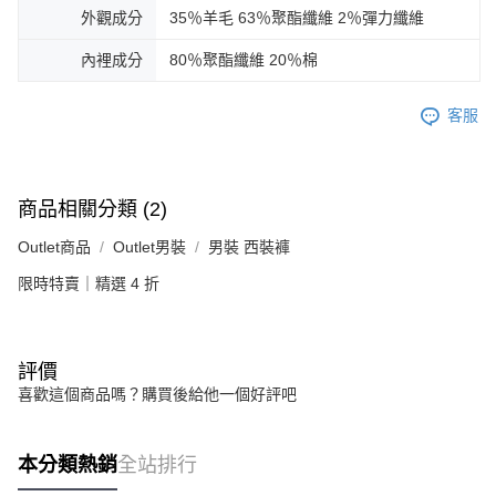
外觀成分
35％羊毛 63％聚酯纖維 2％彈力纖維
內裡成分
80％聚酯纖維 20％棉
客服
商品相關分類 (2)
Outlet商品
Outlet男裝
男裝 西裝褲
限時特賣｜精選 4 折
評價
喜歡這個商品嗎？購買後給他一個好評吧
本分類熱銷
全站排行