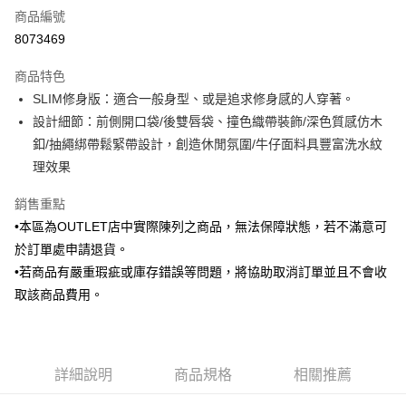
商品編號
信用卡分期付款
8073469
3 期 0 利率 每期
NT$305
21家銀行
商品特色
6 期 0 利率 每期
NT$152
21家銀行
合作金庫商業銀行
第一商業銀行
SLIM修身版：適合一般身型、或是追求修身感的人穿著。
華南商業銀行
彰化商業銀行
合作金庫商業銀行
第一商業銀行
LINE Pay
設計細節：前側開口袋/後雙唇袋、撞色織帶裝飾/深色質感仿木
上海商業儲蓄銀行
台北富邦商業銀行
華南商業銀行
彰化商業銀行
國泰世華商業銀行
兆豐國際商業銀行
釦/抽繩綁帶鬆緊帶設計，創造休閒氛圍/牛仔面料具豐富洗水紋
Apple Pay
上海商業儲蓄銀行
台北富邦商業銀行
臺灣中小企業銀行
台中商業銀行
理效果
國泰世華商業銀行
兆豐國際商業銀行
匯豐（台灣）商業銀行
華泰商業銀行
街口支付
臺灣中小企業銀行
台中商業銀行
聯邦商業銀行
遠東國際商業銀行
銷售重點
匯豐（台灣）商業銀行
華泰商業銀行
悠遊付
元大商業銀行
永豐商業銀行
•本區為OUTLET店中實際陳列之商品，無法保障狀態，若不滿意可
聯邦商業銀行
遠東國際商業銀行
玉山商業銀行
星展（台灣）商業銀行
元大商業銀行
永豐商業銀行
於訂單處申請退貨。
Google Pay
台新國際商業銀行
中國信託商業銀行
玉山商業銀行
星展（台灣）商業銀行
•若商品有嚴重瑕疵或庫存錯誤等問題，將協助取消訂單並且不會收
台灣樂天信用卡公司
台新國際商業銀行
中國信託商業銀行
全盈+PAY
取該商品費用。
台灣樂天信用卡公司
AFTEE先享後付
相關說明
【關於「AFTEE先享後付」】
ATM付款
詳細說明
商品規格
相關推薦
AFTEE先享後付是「在收到商品之後才付款」的支付方式。 讓您購物簡單
便利好安心！