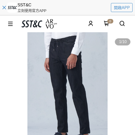
SST&C
開啟APP
立刻使用官方APP
0
1
/
10