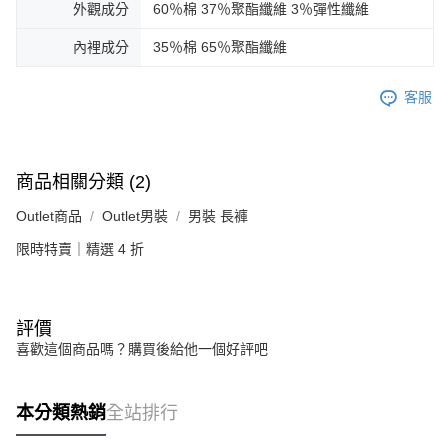
外觀成分
60％棉 37％聚酯纖維 3％彈性纖維
內裡成分
35％棉 65％聚酯纖維
客服
商品相關分類 (2)
Outlet商品
Outlet男裝
男裝 長褲
限時特賣｜精選 4 折
評價
喜歡這個商品嗎？購買後給他一個好評吧
本分類熱銷
全站排行