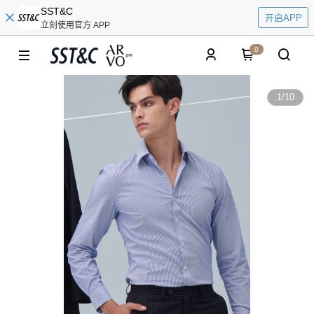
SST&C
开启APP
立刻使用官方 APP
0
1
/
10