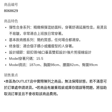
商品编号
信用卡分期付款
8068629
3期 0利率，每期
NT$252
21家银行
商品特色
6期 0利率，每期
NT$126
21家银行
合作金库商业银行
第一商业银行
彈性合身系列：精緻棉彈混紡面料，穿著舒適延展性佳，易燙且
华南商业银行
彰化商业银行
合作金库商业银行
第一商业银行
LINE Pay
不易皺，非常適合上班族日常穿著。
上海商业储蓄银行
台北富邦商业银行
华南商业银行
彰化商业银行
国泰世华商业银行
兆丰国际商业银行
基本款商務系列：簡約質感，任何場合都適穿。
Apple Pay
上海商业储蓄银行
台北富邦商业银行
台湾中小企业银行
台中商业银行
修身版：適合個子嬌小或纖瘦型的人穿著。
国泰世华商业银行
兆丰国际商业银行
汇丰（台湾）商业银行
华泰商业银行
街口支付
台湾中小企业银行
台中商业银行
設計細節：鈕扣領/袖口垂直雙釦設計/後片剪接線設計
联邦商业银行
远东国际商业银行
汇丰（台湾）商业银行
华泰商业银行
Model穿著尺碼：15.5
悠遊付
元大商业银行
永丰商业银行
联邦商业银行
远东国际商业银行
Model資訊：187cm、胸圍98cm、腰圍82cm、臀圍99cm
玉山商业银行
星展（台湾）商业银行
元大商业银行
永丰商业银行
Google Pay
台新国际商业银行
中国信托商业银行
玉山商业银行
星展（台湾）商业银行
销售重点
台湾乐天信用卡公司
台新国际商业银行
中国信托商业银行
Plus PAY
•本區為OUTLET店中實際陳列之商品，無法保障狀態，若不滿意可
台湾乐天信用卡公司
於訂單處申請退貨。•若商品有嚴重瑕疵或庫存錯誤等問題，將協助
AFTEE先享后付
取消訂單並且不會收取該商品費用。
相关说明
一、關於 AFTEE先享後付
ATM付款
1. 於付款方式選擇AFTEE先享後付，將跳出AFTEE先享後付手機驗證視
窗。