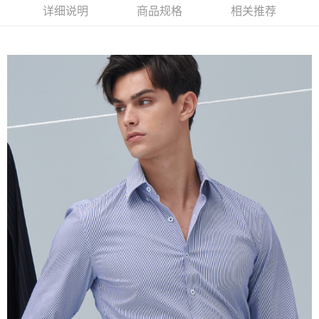
2. 進行簡訊驗證之後，即可完成結帳手續。
运送方式
详细说明
商品规格
相关推荐
3. 訂單確認後不需事先繳費，商品會配送至您的指定地址。
4. 下訂完成後，您的手機會收到一封繳費通知簡訊，APP會員則會收到
新竹物流宅配
AFTEE APP推播通知。
每笔NT$120，满NT$3,000(含以上)免运费
5. 收到商品當下無需繳費，確認無誤後，請再利用繳費通知簡訊或AFTEE
APP於四大便利商店‧ATM/網銀等方式進行付款。
新竹物流離島宅配
請留意繳費期限為 14 天。唯有下載 AFTEE App 成為 AFTEE 會員者方能享
每笔NT$350，满NT$3,500(含以上)免运费
有最長 45 天內付款之服務。
LINEX 宇迅國際
查看运费
繳費期限，為商家向您請款的時間，再加上使用AFTEE可延長的天數所計算
出。使用AFTEE下訂可以延長您收到商品前的繳費天數，但無法保證一定能
夠在期限內收到商品(例如:預購商品或預計到貨時間較長者)。因此無論收到
商品與否，仍需要請您在AFTEE規定的時間內完成繳費。
二、付款限制
1. 初次使用 AFTEE 時，將依認證結果及本公司審查結果，核予每個人不同
之上限額度
2. 結帳金額須大於NT$30
3. 目前僅支援台灣會員
三、聲明條款
「AFTEE先享後付」(下稱本服務)乃由恩沛科技股份有限公司(下稱 AFTEE )
所提供，並由 AFTEE 向您收取款項。因使用本服務所須提供之個人資料(包
含但不限於訂購人姓名、電話，收件人姓名、電話、收件地址)，將交付予