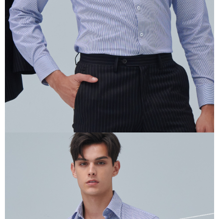
AFTEE 於本服務必要服務範圍內運用。關於 AFTEE 對於個人資料之蒐集、
處理、利用，詳參 AFTEE 官網之『個人資料蒐集、處理及利用告知聲明』
（
https://aftee.tw/privacypolicy/
）。
若款項超過繳費期限，將根據當次的金額加收年利率 16% 的逾期滯納金。
未成年的使用者，請事先徵得法定代理人或監護人之同意方可使用
AFTEE。
若您對於個人資料之處理、利用有任何疑問，或欲行使相關法律權利，請聯
繫恩沛科技股份有限公司。若您不同意我們將上開所示之個人資料，連同必
要之購買訂單資訊提供予 AFTEE ，或讓 AFTEE 蒐集處理利用您的個人資
料，請勿選用本服務。