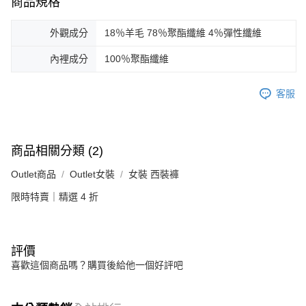
商品規格
外觀成分
18％羊毛 78％聚酯纖維 4％彈性纖維
內裡成分
100％聚酯纖維
客服
商品相關分類 (2)
Outlet商品
Outlet女裝
女裝 西裝褲
限時特賣｜精選 4 折
評價
喜歡這個商品嗎？購買後給他一個好評吧