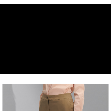
１．簡單：不需註冊會員、不需綁卡、不需儲值。
運送方式
２．便利：只要手機號碼，簡訊認證，即可結帳。
３．安心：先確認商品／服務後，再付款。
新竹物流宅配
每筆NT$120，滿NT$3,000(含以上)免運費
【「AFTEE先享後付」結帳流程】
１．於結帳方式選擇「AFTEE先享後付」後，將跳轉至「AFTEE先享後付」
新竹物流離島宅配
結帳頁面，進行簡訊認證並確認金額後，即可完成結帳。
２．訂單成立數日內，您將收到繳費通知簡訊。
每筆NT$350，滿NT$3,500(含以上)免運費
３．收到繳費通知簡訊後14天內，點擊此簡訊中的連結，可透過四大超商／
ATM／網路銀行／等多元方式進行付款，方視為交易完成。
LINEX 宇迅國際
查看運費
※ 請注意：結帳手續完成當下不需立刻繳費，但若您需要取消訂單，請聯絡
購買商品的店家。未經商家同意取消之訂單仍視為有效，需透過AFTEE先享
後付繳納相關費用。
※ 交易是否成功請以「AFTEE先享後付 」之結帳頁面顯示為準，若有關於
是否繳費成功／繳費後需取消欲退款等相關疑問，請聯繫「AFTEE先享後付
客戶支援中心」
https://netprotections.freshdesk.com/support/home
【注意事項】
１．透過由恩沛科技股份有限公司提供之「AFTEE先享後付」服務完成之交
易，需依本服務之必要範圍內提供個人資料，並將交易相關給付款項請求債
權轉讓予恩沛科技股份有限公司。
２．關於個人資料處理事宜，請瀏覽以下網址：
https://aftee.tw/terms/#terms3
３．未成年的使用者請事先徵得法定代理人或監護人之同意方可使用
「AFTEE先享後付」，若未經同意申辦者引起之損失，本公司不負相關責