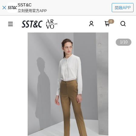
SST&C
開啟APP
立刻使用官方APP
0
1
/
10