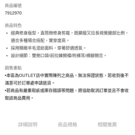
商品編號
信用卡分期付款
7912970
3 期 0 利率 每期
NT$305
21家銀行
商品特色
6 期 0 利率 每期
NT$152
21家銀行
合作金庫商業銀行
第一商業銀行
經典修身版型，直筒微修身剪裁，既顯瘦又拉長視覺腿部比例，
華南商業銀行
彰化商業銀行
合作金庫商業銀行
第一商業銀行
LINE Pay
適合多種場合搭配，實穿度高。
上海商業儲蓄銀行
台北富邦商業銀行
華南商業銀行
彰化商業銀行
國泰世華商業銀行
兆豐國際商業銀行
採用精緻羊毛混紡面料，穿著舒適透氣。
Apple Pay
上海商業儲蓄銀行
台北富邦商業銀行
臺灣中小企業銀行
台中商業銀行
設計細節：雙側口袋/前拉鍊開襠/附褲耳/褲腳開岔。
國泰世華商業銀行
兆豐國際商業銀行
匯豐（台灣）商業銀行
華泰商業銀行
街口支付
臺灣中小企業銀行
台中商業銀行
聯邦商業銀行
遠東國際商業銀行
銷售重點
匯豐（台灣）商業銀行
華泰商業銀行
悠遊付
元大商業銀行
永豐商業銀行
•本區為OUTLET店中實際陳列之商品，無法保證狀態，若收到後不
聯邦商業銀行
遠東國際商業銀行
玉山商業銀行
星展（台灣）商業銀行
元大商業銀行
永豐商業銀行
滿意可於訂單處申請退貨。
Google Pay
台新國際商業銀行
中國信託商業銀行
玉山商業銀行
星展（台灣）商業銀行
•若商品有嚴重瑕疵或庫存錯誤等問題，將協助取消訂單並且不會收
台灣樂天信用卡公司
台新國際商業銀行
中國信託商業銀行
全盈+PAY
取該商品費用。
台灣樂天信用卡公司
AFTEE先享後付
相關說明
【關於「AFTEE先享後付」】
ATM付款
詳細說明
商品規格
相關推薦
AFTEE先享後付是「在收到商品之後才付款」的支付方式。 讓您購物簡單
便利好安心！