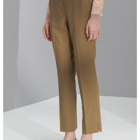
AFTEE 於本服務必要服務範圍內運用。關於 AFTEE 對於個人資料之蒐集、
處理、利用，詳參 AFTEE 官網之『個人資料蒐集、處理及利用告知聲明』
（
https://aftee.tw/privacypolicy/
）。
若款項超過繳費期限，將根據當次的金額加收年利率 16% 的逾期滯納金。
未成年的使用者，請事先徵得法定代理人或監護人之同意方可使用
AFTEE。
若您對於個人資料之處理、利用有任何疑問，或欲行使相關法律權利，請聯
繫恩沛科技股份有限公司。若您不同意我們將上開所示之個人資料，連同必
要之購買訂單資訊提供予 AFTEE ，或讓 AFTEE 蒐集處理利用您的個人資
料，請勿選用本服務。