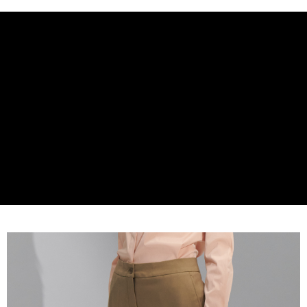
2. 進行簡訊驗證之後，即可完成結帳手續。
运送方式
3. 訂單確認後不需事先繳費，商品會配送至您的指定地址。
4. 下訂完成後，您的手機會收到一封繳費通知簡訊，APP會員則會收到
新竹物流宅配
AFTEE APP推播通知。
每笔NT$120，满NT$3,000(含以上)免运费
5. 收到商品當下無需繳費，確認無誤後，請再利用繳費通知簡訊或AFTEE
APP於四大便利商店‧ATM/網銀等方式進行付款。
新竹物流離島宅配
請留意繳費期限為 14 天。唯有下載 AFTEE App 成為 AFTEE 會員者方能享
每笔NT$350，满NT$3,500(含以上)免运费
有最長 45 天內付款之服務。
LINEX 宇迅國際
查看运费
繳費期限，為商家向您請款的時間，再加上使用AFTEE可延長的天數所計算
出。使用AFTEE下訂可以延長您收到商品前的繳費天數，但無法保證一定能
夠在期限內收到商品(例如:預購商品或預計到貨時間較長者)。因此無論收到
商品與否，仍需要請您在AFTEE規定的時間內完成繳費。
二、付款限制
1. 初次使用 AFTEE 時，將依認證結果及本公司審查結果，核予每個人不同
之上限額度
2. 結帳金額須大於NT$30
3. 目前僅支援台灣會員
三、聲明條款
「AFTEE先享後付」(下稱本服務)乃由恩沛科技股份有限公司(下稱 AFTEE )
所提供，並由 AFTEE 向您收取款項。因使用本服務所須提供之個人資料(包
含但不限於訂購人姓名、電話，收件人姓名、電話、收件地址)，將交付予