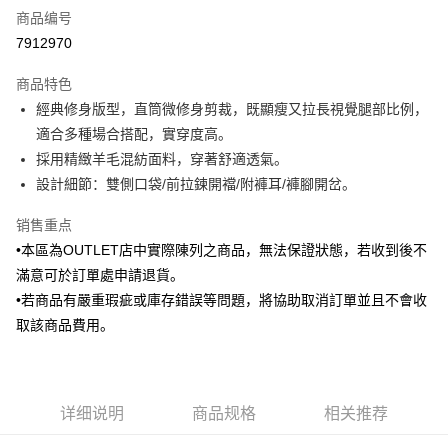
商品编号
信用卡分期付款
7912970
3期 0利率，每期
NT$305
21家银行
商品特色
6期 0利率，每期
NT$152
21家银行
合作金库商业银行
第一商业银行
經典修身版型，直筒微修身剪裁，既顯瘦又拉長視覺腿部比例，
华南商业银行
彰化商业银行
合作金库商业银行
第一商业银行
LINE Pay
適合多種場合搭配，實穿度高。
上海商业储蓄银行
台北富邦商业银行
华南商业银行
彰化商业银行
国泰世华商业银行
兆丰国际商业银行
採用精緻羊毛混紡面料，穿著舒適透氣。
Apple Pay
上海商业储蓄银行
台北富邦商业银行
台湾中小企业银行
台中商业银行
設計細節：雙側口袋/前拉鍊開襠/附褲耳/褲腳開岔。
国泰世华商业银行
兆丰国际商业银行
汇丰（台湾）商业银行
华泰商业银行
街口支付
台湾中小企业银行
台中商业银行
联邦商业银行
远东国际商业银行
销售重点
汇丰（台湾）商业银行
华泰商业银行
悠遊付
元大商业银行
永丰商业银行
•本區為OUTLET店中實際陳列之商品，無法保證狀態，若收到後不
联邦商业银行
远东国际商业银行
玉山商业银行
星展（台湾）商业银行
元大商业银行
永丰商业银行
滿意可於訂單處申請退貨。
Google Pay
台新国际商业银行
中国信托商业银行
玉山商业银行
星展（台湾）商业银行
•若商品有嚴重瑕疵或庫存錯誤等問題，將協助取消訂單並且不會收
台湾乐天信用卡公司
台新国际商业银行
中国信托商业银行
Plus PAY
取該商品費用。
台湾乐天信用卡公司
AFTEE先享后付
相关说明
一、關於 AFTEE先享後付
ATM付款
详细说明
商品规格
相关推荐
1. 於付款方式選擇AFTEE先享後付，將跳出AFTEE先享後付手機驗證視
窗。