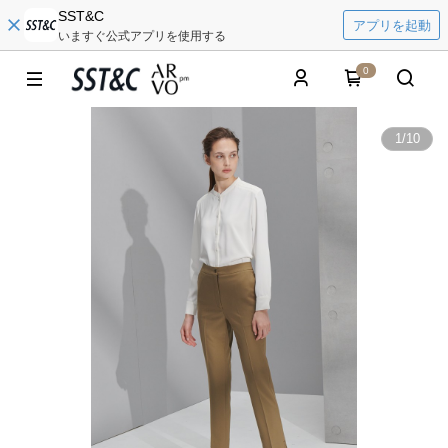
SST&C
アプリを起動
いますぐ公式アプリを使用する
0
1
/
10