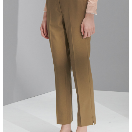
三、利用規約「AFTEE代金後払い」（以下当サービスという）はネットプ
ロテクションズ（以下 AFTEE という）が提供し、AFTEEが代金を徴収し
ます。当サービスご利用の際に提供しなければならない個人情報（注文者
の氏名、電話番号、受取人の氏名、電話番号、受取人住所を含むがこれに
限らない）は、AFTEEに渡され当サービスで必要な範囲内で利用されま
す。AFTEEの個人情報の収集、処理、利用について、詳細はAFTEE公式ホ
ームページの『個人情報の収集、処理及び利用に関する声明』をご参照く
ださい（
https://aftee.tw/privacypolicy/
）。
AFTEEの初回ご利用の際に、審査を通過すれば、最高額がNT$10,000にな
ります。支払い期限を過ぎた場合、その金額に基づいて年利20%の遅延滞
納金が加算されます。未成年の利用者は、事前に法定代理人または後見人
の同意を得ればAFTEEをご利用いただけます。
個人情報の処理、利用について疑問がある、または関連する法律の権利を
行使したい場合は、ネットプロテクションズ
cs_tw@netprotections.co.jp
にご連絡ください。上記に示した個人情報を、必要な購入注文書とあわせ
てAFTEEにご提供いただく、またはAFTEEにあなたの個人情報の収集、処
理、利用を許可することににご同意いただけない場合は、当サービスを選
択しないでください。