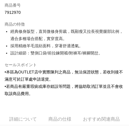
商品番号
クレジットカード分割払い
7912970
3回払い、金利0、毎回
NT$305
21行の銀行
商品の特徴
6回払い、金利0、毎回
NT$152
21行の銀行
合作金庫商業銀行
第一商業銀行
經典修身版型，直筒微修身剪裁，既顯瘦又拉長視覺腿部比例，
華南商業銀行
彰化商業銀行
合作金庫商業銀行
第一商業銀行
LINE Pay
適合多種場合搭配，實穿度高。
上海商業儲蓄銀行
台北富邦商業銀行
華南商業銀行
彰化商業銀行
国泰世華商業銀行
兆豐國際商業銀行
採用精緻羊毛混紡面料，穿著舒適透氣。
Apple Pay
上海商業儲蓄銀行
台北富邦商業銀行
台湾中小企業銀行
台中商業銀行
設計細節：雙側口袋/前拉鍊開襠/附褲耳/褲腳開岔。
国泰世華商業銀行
兆豐國際商業銀行
HSBC(台湾)商業銀行
華泰商業銀行
JKOPAY
台湾中小企業銀行
台中商業銀行
聯邦商業銀行
遠東国際商業銀行
セールスポイント
HSBC(台湾)商業銀行
華泰商業銀行
Easy Wallet
元大商業銀行
永豐商業銀行
聯邦商業銀行
遠東国際商業銀行
•本區為OUTLET店中實際陳列之商品，無法保證狀態，若收到後不
玉山商業銀行
星展(台湾)商業銀行
元大商業銀行
永豐商業銀行
Google Pay
滿意可於訂單處申請退貨。
台新國際商業銀行
中国信託商業銀行
玉山商業銀行
星展(台湾)商業銀行
•若商品有嚴重瑕疵或庫存錯誤等問題，將協助取消訂單並且不會收
台湾楽天クレジットカード会社
台新國際商業銀行
中国信託商業銀行
Plus Pay
取該商品費用。
台湾楽天クレジットカード会社
AFTEE代金後払い
説明
一、 AFTEE代金後払いについて
ATM払い
詳細について
商品の仕様
おすすめ関連商品
1.お支払い方法でAFTEE代金後払いを選択すると、携帯電話認証ウィンド
ウが表示されます。