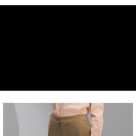
2.SMSで認証してお支払い手続を進めてください。
配送方法
3.注文するときのお支払いは不要です。商品はご指定の住所に配送されま
す。
新竹物流宅配
4.ご注文が完了すると、携帯に支払い通知のSMSが届きます。アプリ会員
配送毎にNT$120、NT$3,000以上で送料無料
の場合は、AFTEE アプリプッシュ通知が届きます。
5.商品受け取り時のお支払いは不要です。商品を確かめてから、SMSまた
新竹物流離島宅配
はアプリの通知に従って、4大コンビニ、またはATM/オンラインバンキン
グでお支払いください。
配送毎にNT$350、NT$3,500以上で送料無料
代金納付期限は最短で 14 日以内ですので、ご注意ください。AFTEE アプ
LINEX 宇迅國際
送料を確認
リをダウンロードして AFTEE 会員になるとお支払い期限を最長 45 日以内
まで延長できます。
お支払期限は、ショップが請求した期日と、AFTEEで延長できる日数をも
とに計算されます。AFTEEで注文すると、商品を受け取るまで支払い期限
を延長できますが、商品を期限内に受け取れない場合があります（例：予
約商品や商品到着日が比較的遅い商品）。そのため、商品到着の有無に関
わらず、AFTEEで指定された期限内にお支払いください。
二、支払い限度額
1.初回 AFTEEを ご利用の際に、認証結果及び当社の審査の結果に基づ
き、限度額が設定されます。
2.決済金額は最低NT$20です。
3.現在、台湾の会員のみご利用いただけます。