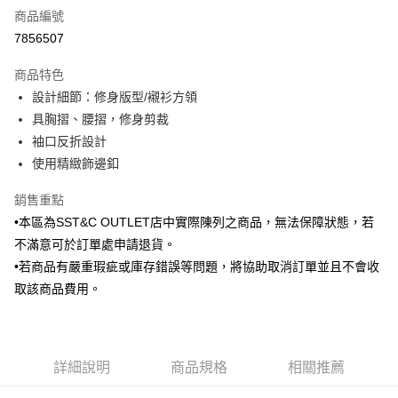
商品編號
信用卡分期付款
7856507
3 期 0 利率 每期
NT$252
21家銀行
商品特色
6 期 0 利率 每期
NT$126
21家銀行
合作金庫商業銀行
第一商業銀行
設計細節：修身版型/襯衫方領
華南商業銀行
彰化商業銀行
合作金庫商業銀行
第一商業銀行
LINE Pay
具胸摺、腰摺，修身剪裁
上海商業儲蓄銀行
台北富邦商業銀行
華南商業銀行
彰化商業銀行
國泰世華商業銀行
兆豐國際商業銀行
袖口反折設計
Apple Pay
上海商業儲蓄銀行
台北富邦商業銀行
臺灣中小企業銀行
台中商業銀行
使用精緻飾邊釦
國泰世華商業銀行
兆豐國際商業銀行
匯豐（台灣）商業銀行
華泰商業銀行
街口支付
臺灣中小企業銀行
台中商業銀行
聯邦商業銀行
遠東國際商業銀行
銷售重點
匯豐（台灣）商業銀行
華泰商業銀行
悠遊付
元大商業銀行
永豐商業銀行
•本區為SST&C OUTLET店中實際陳列之商品，無法保障狀態，若
聯邦商業銀行
遠東國際商業銀行
玉山商業銀行
星展（台灣）商業銀行
元大商業銀行
永豐商業銀行
不滿意可於訂單處申請退貨。
Google Pay
台新國際商業銀行
中國信託商業銀行
玉山商業銀行
星展（台灣）商業銀行
•若商品有嚴重瑕疵或庫存錯誤等問題，將協助取消訂單並且不會收
台灣樂天信用卡公司
台新國際商業銀行
中國信託商業銀行
全盈+PAY
取該商品費用。
台灣樂天信用卡公司
AFTEE先享後付
相關說明
【關於「AFTEE先享後付」】
ATM付款
詳細說明
商品規格
相關推薦
AFTEE先享後付是「在收到商品之後才付款」的支付方式。 讓您購物簡單
便利好安心！