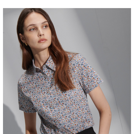
１．簡單：不需註冊會員、不需綁卡、不需儲值。
運送方式
２．便利：只要手機號碼，簡訊認證，即可結帳。
３．安心：先確認商品／服務後，再付款。
新竹物流宅配
每筆NT$120，滿NT$3,000(含以上)免運費
【「AFTEE先享後付」結帳流程】
１．於結帳方式選擇「AFTEE先享後付」後，將跳轉至「AFTEE先享後付」
新竹物流離島宅配
結帳頁面，進行簡訊認證並確認金額後，即可完成結帳。
２．訂單成立數日內，您將收到繳費通知簡訊。
每筆NT$350，滿NT$3,500(含以上)免運費
３．收到繳費通知簡訊後14天內，點擊此簡訊中的連結，可透過四大超商／
ATM／網路銀行／等多元方式進行付款，方視為交易完成。
LINEX 宇迅國際
查看運費
※ 請注意：結帳手續完成當下不需立刻繳費，但若您需要取消訂單，請聯絡
購買商品的店家。未經商家同意取消之訂單仍視為有效，需透過AFTEE先享
後付繳納相關費用。
※ 交易是否成功請以「AFTEE先享後付 」之結帳頁面顯示為準，若有關於
是否繳費成功／繳費後需取消欲退款等相關疑問，請聯繫「AFTEE先享後付
客戶支援中心」
https://netprotections.freshdesk.com/support/home
【注意事項】
１．透過由恩沛科技股份有限公司提供之「AFTEE先享後付」服務完成之交
易，需依本服務之必要範圍內提供個人資料，並將交易相關給付款項請求債
權轉讓予恩沛科技股份有限公司。
２．關於個人資料處理事宜，請瀏覽以下網址：
https://aftee.tw/terms/#terms3
３．未成年的使用者請事先徵得法定代理人或監護人之同意方可使用
「AFTEE先享後付」，若未經同意申辦者引起之損失，本公司不負相關責