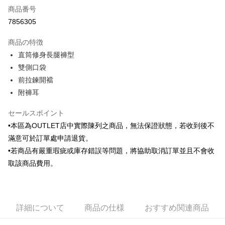
商品番号
クレジットカード分割払い
7856305
3回払い、金利0、毎回
NT$305
21行の銀行
商品の特徴
6回払い、金利0、毎回
NT$152
21行の銀行
合作金庫商業銀行
第一商業銀行
直筒修身長腿褲型
華南商業銀行
彰化商業銀行
合作金庫商業銀行
第一商業銀行
LINE Pay
雙側口袋
上海商業儲蓄銀行
台北富邦商業銀行
華南商業銀行
彰化商業銀行
国泰世華商業銀行
兆豐國際商業銀行
前拉鍊開襠
Apple Pay
上海商業儲蓄銀行
台北富邦商業銀行
台湾中小企業銀行
台中商業銀行
附褲耳
国泰世華商業銀行
兆豐國際商業銀行
HSBC(台湾)商業銀行
華泰商業銀行
JKOPAY
台湾中小企業銀行
台中商業銀行
聯邦商業銀行
遠東国際商業銀行
セールスポイント
HSBC(台湾)商業銀行
華泰商業銀行
Easy Wallet
元大商業銀行
永豐商業銀行
聯邦商業銀行
遠東国際商業銀行
•本區為OUTLET店中實際陳列之商品，無法保證狀態，若收到後不
玉山商業銀行
星展(台湾)商業銀行
元大商業銀行
永豐商業銀行
Google Pay
滿意可於訂單處申請退貨。
台新國際商業銀行
中国信託商業銀行
玉山商業銀行
星展(台湾)商業銀行
•若商品有嚴重瑕疵或庫存錯誤等問題，將協助取消訂單並且不會收
台湾楽天クレジットカード会社
台新國際商業銀行
中国信託商業銀行
Plus Pay
取該商品費用。
台湾楽天クレジットカード会社
AFTEE代金後払い
説明
一、 AFTEE代金後払いについて
ATM払い
詳細について
商品の仕様
おすすめ関連商品
1.お支払い方法でAFTEE代金後払いを選択すると、携帯電話認証ウィンド
ウが表示されます。