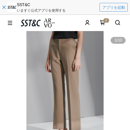
SST&C
アプリを起動
いますぐ公式アプリを使用する
0
1
/
10