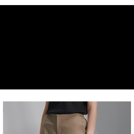
2.SMSで認証してお支払い手続を進めてください。
配送方法
3.注文するときのお支払いは不要です。商品はご指定の住所に配送されま
す。
新竹物流宅配
4.ご注文が完了すると、携帯に支払い通知のSMSが届きます。アプリ会員
配送毎にNT$120、NT$3,000以上で送料無料
の場合は、AFTEE アプリプッシュ通知が届きます。
5.商品受け取り時のお支払いは不要です。商品を確かめてから、SMSまた
新竹物流離島宅配
はアプリの通知に従って、4大コンビニ、またはATM/オンラインバンキン
グでお支払いください。
配送毎にNT$350、NT$3,500以上で送料無料
代金納付期限は最短で 14 日以内ですので、ご注意ください。AFTEE アプ
LINEX 宇迅國際
送料を確認
リをダウンロードして AFTEE 会員になるとお支払い期限を最長 45 日以内
まで延長できます。
お支払期限は、ショップが請求した期日と、AFTEEで延長できる日数をも
とに計算されます。AFTEEで注文すると、商品を受け取るまで支払い期限
を延長できますが、商品を期限内に受け取れない場合があります（例：予
約商品や商品到着日が比較的遅い商品）。そのため、商品到着の有無に関
わらず、AFTEEで指定された期限内にお支払いください。
二、支払い限度額
1.初回 AFTEEを ご利用の際に、認証結果及び当社の審査の結果に基づ
き、限度額が設定されます。
2.決済金額は最低NT$20です。
3.現在、台湾の会員のみご利用いただけます。