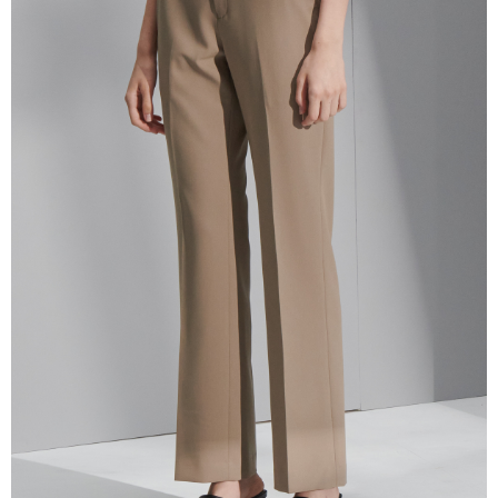
三、利用規約「AFTEE代金後払い」（以下当サービスという）はネットプ
ロテクションズ（以下 AFTEE という）が提供し、AFTEEが代金を徴収し
ます。当サービスご利用の際に提供しなければならない個人情報（注文者
の氏名、電話番号、受取人の氏名、電話番号、受取人住所を含むがこれに
限らない）は、AFTEEに渡され当サービスで必要な範囲内で利用されま
す。AFTEEの個人情報の収集、処理、利用について、詳細はAFTEE公式ホ
ームページの『個人情報の収集、処理及び利用に関する声明』をご参照く
ださい（
https://aftee.tw/privacypolicy/
）。
AFTEEの初回ご利用の際に、審査を通過すれば、最高額がNT$10,000にな
ります。支払い期限を過ぎた場合、その金額に基づいて年利20%の遅延滞
納金が加算されます。未成年の利用者は、事前に法定代理人または後見人
の同意を得ればAFTEEをご利用いただけます。
個人情報の処理、利用について疑問がある、または関連する法律の権利を
行使したい場合は、ネットプロテクションズ
cs_tw@netprotections.co.jp
にご連絡ください。上記に示した個人情報を、必要な購入注文書とあわせ
てAFTEEにご提供いただく、またはAFTEEにあなたの個人情報の収集、処
理、利用を許可することににご同意いただけない場合は、当サービスを選
択しないでください。