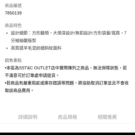
商品編號
信用卡分期付款
7850139
3 期 0 利率 每期
NT$612
21家銀行
商品特色
6 期 0 利率 每期
NT$306
21家銀行
合作金庫商業銀行
第一商業銀行
設計細節：方形翻領，大領深設計/無釦設計/方形袋蓋/寬肩，7
華南商業銀行
彰化商業銀行
合作金庫商業銀行
第一商業銀行
LINE Pay
分袖抽皺版型
上海商業儲蓄銀行
台北富邦商業銀行
華南商業銀行
彰化商業銀行
國泰世華商業銀行
兆豐國際商業銀行
高質感羊毛混紡細斜紋面料
Apple Pay
上海商業儲蓄銀行
台北富邦商業銀行
臺灣中小企業銀行
台中商業銀行
國泰世華商業銀行
兆豐國際商業銀行
銷售重點
匯豐（台灣）商業銀行
華泰商業銀行
街口支付
臺灣中小企業銀行
台中商業銀行
聯邦商業銀行
遠東國際商業銀行
•本區為SST&C OUTLET店中實際陳列之商品，無法保障狀態，若
匯豐（台灣）商業銀行
華泰商業銀行
悠遊付
元大商業銀行
永豐商業銀行
不滿意可於訂單處申請退貨。
聯邦商業銀行
遠東國際商業銀行
玉山商業銀行
星展（台灣）商業銀行
元大商業銀行
永豐商業銀行
•若商品有嚴重瑕疵或庫存錯誤等問題，將協助取消訂單並且不會收
Google Pay
台新國際商業銀行
中國信託商業銀行
玉山商業銀行
星展（台灣）商業銀行
取該商品費用。
台灣樂天信用卡公司
台新國際商業銀行
中國信託商業銀行
全盈+PAY
台灣樂天信用卡公司
AFTEE先享後付
相關說明
詳細說明
商品規格
相關推薦
【關於「AFTEE先享後付」】
ATM付款
AFTEE先享後付是「在收到商品之後才付款」的支付方式。 讓您購物簡單
便利好安心！