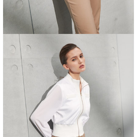
untuk menggunakan AFTEE.
Sila hubungi NP Taiwan Inc. di
cs_tw@netprotections.co.jp
jika anda
mempunyai sebarang kebimbangan mengenai pemprosesan dan
penggunaan pada data peribadi. Jika anda tidak bersetuju dengan data
peribadi yang disenaraikan seperti di atas akan dikumpul dan digunakan
oleh AFTEE, sila jangan gunakan perkhidmatan ini.