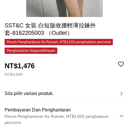
SST&C 女裝 白短版收腰輕薄拉鍊外
套-8162205003 （Outlet）
Penuh Penghantaran Ke Rumah, NT$3,000 penghataran percuma
Penghantaran Negara/Wilayah
NT$1,476
NT$3,690
Sila pilih variasi produk.
Pembayaran Dan Penghantaran
Penuh Penghantaran Ke Rumah, NT$3,000 penghataran
percuma