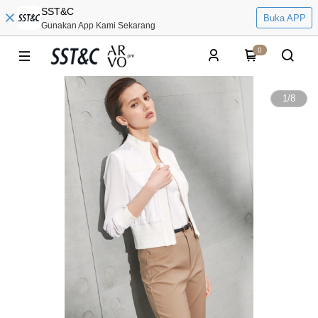
SST&C
Buka APP
Gunakan App Kami Sekarang
0
1
/
8