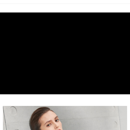
Deskripsi
Bank Komersial E.SUN
DBS Bank
Taiwan
Pertama, Mengenai Perkhidmatan AFTEE Beli Sekarang Bayar Kemudian
Bank Antarabangsa
Bank CTBC
Pemindahan ATM
1. Dengan memilih AFTEE sebagai kaedah pembayaran, mesej
Taishin
pengesahan AFTEE akan muncul.
Syarikat Kad Kredit
2. Anda boleh meneruskan pembayaran selepas pengesahan SMS.
Pilihan Penghantaran
Rakuten Taiwan
3. Tiada bayaran diperlukan apabila pesanan disahkan. Produk akan
dihantar ke alamat yang ditetapkan.
新竹物流宅配
4. Setelah pesanan disahkan, anda akan menerima SMS pembayaran
NT$120/pesanan | Penghantaran percuma untuk pesanan
manakala ahli aplikasi akan menerima pemberitahuan tolak aplikasi
NT$3,000 atau lebih
AFTEE.
5. Tiada bayaran diperlukan apabila anda menerima produk. Sila buat
pembayaran di empat kedai serbaneka utama, ATM atau perbankan
新竹物流離島宅配
dalam talian dengan SMS pembayaran atau pemberitahuan tolak aplikasi
NT$350/pesanan | Penghantaran percuma untuk pesanan
AFTEE.
NT$3,500 atau lebih
Sila ambil perhatian bahawa tempoh pembayaran adalah 14 hari. Walau
LINEX 宇迅國際
bagaimanapun, bagi mereka yang telah memuat turun Aplikasi AFTEE
Kadar Penghantaran
dan mendaftar sebagai ahli AFTEE boleh menikmati tempoh pembayaran
sehingga 45 hari.
Tempoh pembayaran dikira dari masa kedai meminta pembayaran anda,
ditambah dengan bilangan hari yang boleh dilanjutkan oleh AFTEE. Anda
boleh melanjutkan tempoh pembayaran anda sebelum anda menerima
pesanan. Walau bagaimanapun, tiada jaminan bahawa anda boleh
menerima pesanan anda semasa tempoh pembayaran (cth.: produk