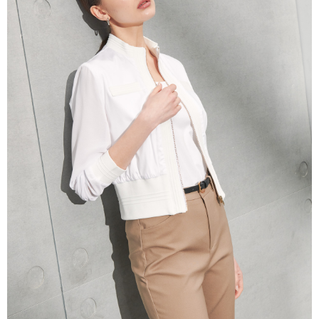
prapesanan atau produk yang mungkin mengambil masa yang lebih
lama untuk dihantar). Oleh itu, anda dikehendaki membuat pembayaran
kepada AFTEE dalam tempoh sama ada anda menerima pesanan.
Kedua, Sekatan Pembayaran
1. Jumlah yang diperakui untuk pengguna kali pertama boleh sehingga
NT$10,000. Amaun diperakui sebenar yang diluluskan akan berdasarkan
keputusan pensijilan dan semakan oleh AFTEE.
2. Amaun perbelanjaan minimum mestilah lebih besar daripada NT$20.
3. Pada masa ini hanya tersedia untuk ahli Taiwan.
Ketiga, Syarat Perkhidmatan
Perkhidmatan AFTEE Beli Sekarang Bayar Kemudian disediakan oleh NP
Taiwan, Inc. dan AFTEE akan membuat bil kepada pengguna. AFTEE
akan menggunakan data peribadi yang dikumpul (termasuk nama
pembeli, no. telefon, nama penerima, no. telefon, alamat penerima) untuk
penggunaan perkhidmatan. Sila rujuk kepada "Penyata Pengumpulan
Data Peribadi, Pemprosesan, Penggunaan"
(https://aftee.tw/privacypolicy/
) untuk maklumat lanjut.
Jumlah yang diperakui untuk pengguna kali pertama yang lulus
kelulusan boleh sehingga NT$10,000. Jika pengguna tidak membuat
pembayaran dalam tempoh tersebut, yuran pembayaran lewat sebanyak
20% setahun akan dikenakan. Pengguna bawah umur dikehendaki
mendapatkan kebenaran daripada ibu bapa atau penjaga yang sah