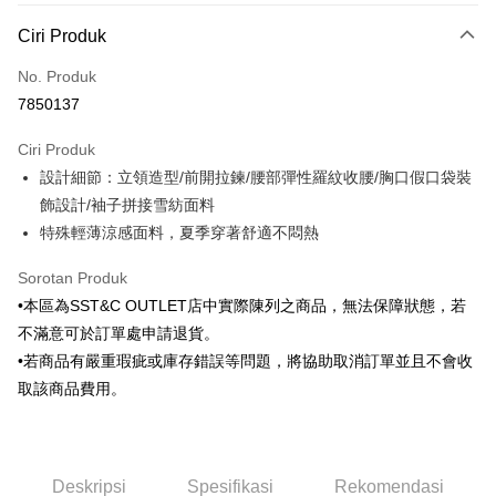
Kaedah Pembayaran
Ciri Produk
Kad Kredit (Bayaran Penuh)
No. Produk
Ansuran Kad Kredit
7850137
3 ansuran pada kadar faedah 0,
NT$492
setiap ansuran
Ciri Produk
21 Bank
6 ansuran pada kadar faedah 0,
NT$246
setiap
Taiwan Cooperative Bank
Bank Komersial Pertama
設計細節：立領造型/前開拉鍊/腰部彈性羅紋收腰/胸口假口袋裝
Hua Nan Commercial
Chang Hwa Commercial
ansuran
21 Bank
Bank
Bank
飾設計/袖子拼接雪紡面料
Taiwan Cooperative Bank
Bank Komersial Pertama
LINE Pay
The Shanghai
Bank Komersial Taipei
特殊輕薄涼感面料，夏季穿著舒適不悶熱
Hua Nan Commercial Bank
Chang Hwa Commercial Bank
Commercial & Savings
Fubon
Apple Pay
The Shanghai Commercial &
Bank Komersial Taipei Fubon
Bank
Sorotan Produk
Savings Bank
Bank Cathay United
Mega International
JKOPAY
•本區為SST&C OUTLET店中實際陳列之商品，無法保障狀態，若
Bank Cathay United
Mega International Commercial
Commercial Bank
不滿意可於訂單處申請退貨。
Bank
Taiwan Business Bank
Taichung Commercial
Easy Wallet
Taiwan Business Bank
Taichung Commercial Bank
•若商品有嚴重瑕疵或庫存錯誤等問題，將協助取消訂單並且不會收
Bank
HSBC Bank (Taiwan) Limited
Hwatai Bank
Google Pay
取該商品費用。
HSBC Bank (Taiwan)
Hwatai Bank
Union Bank of Taiwan
Far Eastern International Bank
Limited
Yuanta Commercial Bank
Bank SinoPac
Plus PAY
Union Bank of Taiwan
Far Eastern International
Bank Komersial E.SUN
DBS Bank
Bank
AFTEE
Bank Antarabangsa Taishin
Bank CTBC
Yuanta Commercial Bank
Bank SinoPac
Deskripsi
Spesifikasi
Rekomendasi
Syarikat Kad Kredit Rakuten