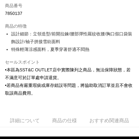
商品番号
クレジットカード分割払い
7850137
3回払い、金利0、毎回
NT$492
21行の銀行
商品の特徴
6回払い、金利0、毎回
NT$246
21行の銀行
合作金庫商業銀行
第一商業銀行
設計細節：立領造型/前開拉鍊/腰部彈性羅紋收腰/胸口假口袋裝
華南商業銀行
彰化商業銀行
合作金庫商業銀行
第一商業銀行
LINE Pay
飾設計/袖子拼接雪紡面料
上海商業儲蓄銀行
台北富邦商業銀行
華南商業銀行
彰化商業銀行
国泰世華商業銀行
兆豐國際商業銀行
特殊輕薄涼感面料，夏季穿著舒適不悶熱
Apple Pay
上海商業儲蓄銀行
台北富邦商業銀行
台湾中小企業銀行
台中商業銀行
国泰世華商業銀行
兆豐國際商業銀行
HSBC(台湾)商業銀行
華泰商業銀行
セールスポイント
JKOPAY
台湾中小企業銀行
台中商業銀行
聯邦商業銀行
遠東国際商業銀行
•本區為SST&C OUTLET店中實際陳列之商品，無法保障狀態，若
HSBC(台湾)商業銀行
華泰商業銀行
Easy Wallet
元大商業銀行
永豐商業銀行
聯邦商業銀行
遠東国際商業銀行
不滿意可於訂單處申請退貨。
玉山商業銀行
星展(台湾)商業銀行
元大商業銀行
永豐商業銀行
Google Pay
•若商品有嚴重瑕疵或庫存錯誤等問題，將協助取消訂單並且不會收
台新國際商業銀行
中国信託商業銀行
玉山商業銀行
星展(台湾)商業銀行
取該商品費用。
台湾楽天クレジットカード会社
台新國際商業銀行
中国信託商業銀行
Plus Pay
台湾楽天クレジットカード会社
AFTEE代金後払い
説明
詳細について
商品の仕様
おすすめ関連商品
一、 AFTEE代金後払いについて
ATM払い
1.お支払い方法でAFTEE代金後払いを選択すると、携帯電話認証ウィンド
ウが表示されます。