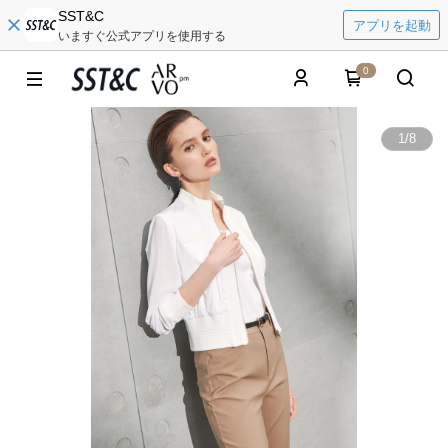
SST&C
アプリを起動
いますぐ公式アプリを使用する
0
1
/
8