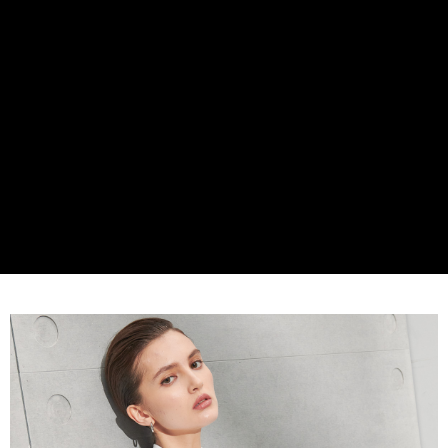
2.SMSで認証してお支払い手続を進めてください。
配送方法
3.注文するときのお支払いは不要です。商品はご指定の住所に配送されま
す。
新竹物流宅配
4.ご注文が完了すると、携帯に支払い通知のSMSが届きます。アプリ会員
配送毎にNT$120、NT$3,000以上で送料無料
の場合は、AFTEE アプリプッシュ通知が届きます。
5.商品受け取り時のお支払いは不要です。商品を確かめてから、SMSまた
新竹物流離島宅配
はアプリの通知に従って、4大コンビニ、またはATM/オンラインバンキン
グでお支払いください。
配送毎にNT$350、NT$3,500以上で送料無料
代金納付期限は最短で 14 日以内ですので、ご注意ください。AFTEE アプ
LINEX 宇迅國際
送料を確認
リをダウンロードして AFTEE 会員になるとお支払い期限を最長 45 日以内
まで延長できます。
お支払期限は、ショップが請求した期日と、AFTEEで延長できる日数をも
とに計算されます。AFTEEで注文すると、商品を受け取るまで支払い期限
を延長できますが、商品を期限内に受け取れない場合があります（例：予
約商品や商品到着日が比較的遅い商品）。そのため、商品到着の有無に関
わらず、AFTEEで指定された期限内にお支払いください。
二、支払い限度額
1.初回 AFTEEを ご利用の際に、認証結果及び当社の審査の結果に基づ
き、限度額が設定されます。
2.決済金額は最低NT$20です。
3.現在、台湾の会員のみご利用いただけます。