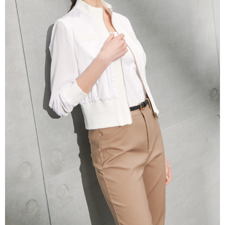
三、利用規約「AFTEE代金後払い」（以下当サービスという）はネットプ
ロテクションズ（以下 AFTEE という）が提供し、AFTEEが代金を徴収し
ます。当サービスご利用の際に提供しなければならない個人情報（注文者
の氏名、電話番号、受取人の氏名、電話番号、受取人住所を含むがこれに
限らない）は、AFTEEに渡され当サービスで必要な範囲内で利用されま
す。AFTEEの個人情報の収集、処理、利用について、詳細はAFTEE公式ホ
ームページの『個人情報の収集、処理及び利用に関する声明』をご参照く
ださい（
https://aftee.tw/privacypolicy/
）。
AFTEEの初回ご利用の際に、審査を通過すれば、最高額がNT$10,000にな
ります。支払い期限を過ぎた場合、その金額に基づいて年利20%の遅延滞
納金が加算されます。未成年の利用者は、事前に法定代理人または後見人
の同意を得ればAFTEEをご利用いただけます。
個人情報の処理、利用について疑問がある、または関連する法律の権利を
行使したい場合は、ネットプロテクションズ
cs_tw@netprotections.co.jp
にご連絡ください。上記に示した個人情報を、必要な購入注文書とあわせ
てAFTEEにご提供いただく、またはAFTEEにあなたの個人情報の収集、処
理、利用を許可することににご同意いただけない場合は、当サービスを選
択しないでください。