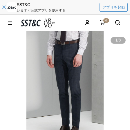
SST&C
アプリを起動
いますぐ公式アプリを使用する
0
1
/
8