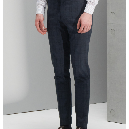
三、利用規約「AFTEE代金後払い」（以下当サービスという）はネットプ
ロテクションズ（以下 AFTEE という）が提供し、AFTEEが代金を徴収し
ます。当サービスご利用の際に提供しなければならない個人情報（注文者
の氏名、電話番号、受取人の氏名、電話番号、受取人住所を含むがこれに
限らない）は、AFTEEに渡され当サービスで必要な範囲内で利用されま
す。AFTEEの個人情報の収集、処理、利用について、詳細はAFTEE公式ホ
ームページの『個人情報の収集、処理及び利用に関する声明』をご参照く
ださい（
https://aftee.tw/privacypolicy/
）。
AFTEEの初回ご利用の際に、審査を通過すれば、最高額がNT$10,000にな
ります。支払い期限を過ぎた場合、その金額に基づいて年利20%の遅延滞
納金が加算されます。未成年の利用者は、事前に法定代理人または後見人
の同意を得ればAFTEEをご利用いただけます。
個人情報の処理、利用について疑問がある、または関連する法律の権利を
行使したい場合は、ネットプロテクションズ
cs_tw@netprotections.co.jp
にご連絡ください。上記に示した個人情報を、必要な購入注文書とあわせ
てAFTEEにご提供いただく、またはAFTEEにあなたの個人情報の収集、処
理、利用を許可することににご同意いただけない場合は、当サービスを選
択しないでください。