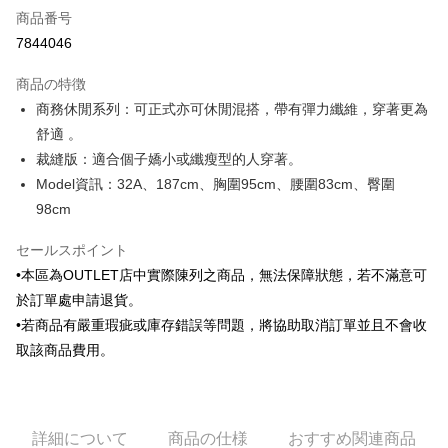
商品番号
クレジットカード分割払い
7844046
3回払い、金利0、毎回
NT$345
21行の銀行
商品の特徴
6回払い、金利0、毎回
NT$172
21行の銀行
合作金庫商業銀行
第一商業銀行
商務休閒系列：可正式亦可休閒混搭，帶有彈力纖維，穿著更為
華南商業銀行
彰化商業銀行
合作金庫商業銀行
第一商業銀行
LINE Pay
舒適 。
上海商業儲蓄銀行
台北富邦商業銀行
華南商業銀行
彰化商業銀行
国泰世華商業銀行
兆豐國際商業銀行
裁縫版：適合個子嬌小或纖瘦型的人穿著。
Apple Pay
上海商業儲蓄銀行
台北富邦商業銀行
台湾中小企業銀行
台中商業銀行
Model資訊：32A、187cm、胸圍95cm、腰圍83cm、臀圍
国泰世華商業銀行
兆豐國際商業銀行
HSBC(台湾)商業銀行
華泰商業銀行
JKOPAY
台湾中小企業銀行
台中商業銀行
98cm
聯邦商業銀行
遠東国際商業銀行
HSBC(台湾)商業銀行
華泰商業銀行
Easy Wallet
元大商業銀行
永豐商業銀行
聯邦商業銀行
遠東国際商業銀行
セールスポイント
玉山商業銀行
星展(台湾)商業銀行
元大商業銀行
永豐商業銀行
Google Pay
•本區為OUTLET店中實際陳列之商品，無法保障狀態，若不滿意可
台新國際商業銀行
中国信託商業銀行
玉山商業銀行
星展(台湾)商業銀行
於訂單處申請退貨。
台湾楽天クレジットカード会社
台新國際商業銀行
中国信託商業銀行
Plus Pay
•若商品有嚴重瑕疵或庫存錯誤等問題，將協助取消訂單並且不會收
台湾楽天クレジットカード会社
AFTEE代金後払い
取該商品費用。
説明
一、 AFTEE代金後払いについて
ATM払い
1.お支払い方法でAFTEE代金後払いを選択すると、携帯電話認証ウィンド
ウが表示されます。
詳細について
商品の仕様
おすすめ関連商品