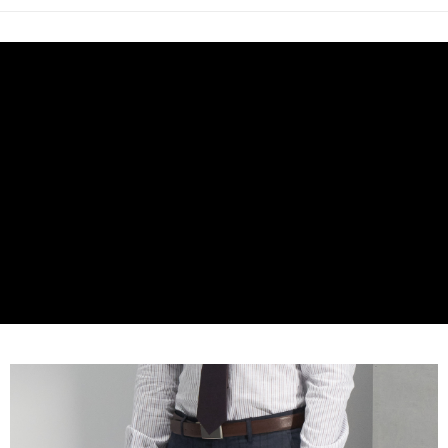
2.SMSで認証してお支払い手続を進めてください。
配送方法
3.注文するときのお支払いは不要です。商品はご指定の住所に配送されま
す。
新竹物流宅配
4.ご注文が完了すると、携帯に支払い通知のSMSが届きます。アプリ会員
配送毎にNT$120、NT$3,000以上で送料無料
の場合は、AFTEE アプリプッシュ通知が届きます。
5.商品受け取り時のお支払いは不要です。商品を確かめてから、SMSまた
新竹物流離島宅配
はアプリの通知に従って、4大コンビニ、またはATM/オンラインバンキン
グでお支払いください。
配送毎にNT$350、NT$3,500以上で送料無料
代金納付期限は最短で 14 日以内ですので、ご注意ください。AFTEE アプ
LINEX 宇迅國際
送料を確認
リをダウンロードして AFTEE 会員になるとお支払い期限を最長 45 日以内
まで延長できます。
お支払期限は、ショップが請求した期日と、AFTEEで延長できる日数をも
とに計算されます。AFTEEで注文すると、商品を受け取るまで支払い期限
を延長できますが、商品を期限内に受け取れない場合があります（例：予
約商品や商品到着日が比較的遅い商品）。そのため、商品到着の有無に関
わらず、AFTEEで指定された期限内にお支払いください。
二、支払い限度額
1.初回 AFTEEを ご利用の際に、認証結果及び当社の審査の結果に基づ
き、限度額が設定されます。
2.決済金額は最低NT$20です。
3.現在、台湾の会員のみご利用いただけます。