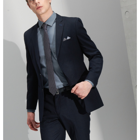
AFTEE 於本服務必要服務範圍內運用。關於 AFTEE 對於個人資料之蒐集、
處理、利用，詳參 AFTEE 官網之『個人資料蒐集、處理及利用告知聲明』
（
https://aftee.tw/privacypolicy/
）。
若款項超過繳費期限，將根據當次的金額加收年利率 16% 的逾期滯納金。
未成年的使用者，請事先徵得法定代理人或監護人之同意方可使用
AFTEE。
若您對於個人資料之處理、利用有任何疑問，或欲行使相關法律權利，請聯
繫恩沛科技股份有限公司。若您不同意我們將上開所示之個人資料，連同必
要之購買訂單資訊提供予 AFTEE ，或讓 AFTEE 蒐集處理利用您的個人資
料，請勿選用本服務。