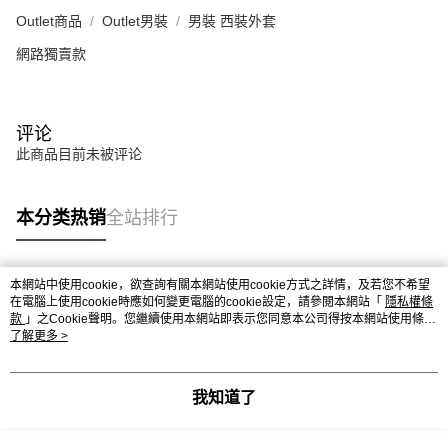
Outlet商品
Outlet男裝
男裝 西裝外套
網路獨賣款
评论
此商品目前未被评论
本分类热销
全站排行
本網站中使用cookie，欲查詢有關本網站使用cookie方式之詳情，及若您不希望
热门标签
在電腦上使用cookie時應如何變更電腦的cookie設定，請參閱本網站「
隱私權條
款
」之Cookie聲明。您繼續使用本網站即表示您同意本公司得按本網站使用條款
之Cookie聲明使用cookie。
了解更多 >
我知道了