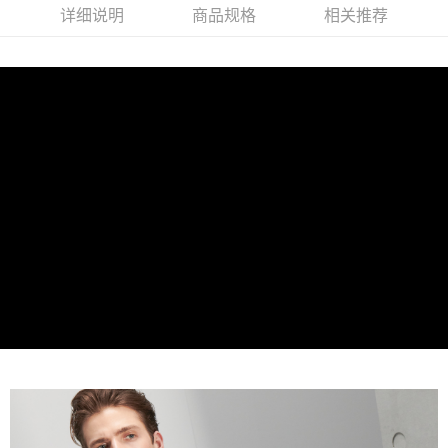
2. 進行簡訊驗證之後，即可完成結帳手續。
运送方式
详细说明
商品规格
相关推荐
3. 訂單確認後不需事先繳費，商品會配送至您的指定地址。
4. 下訂完成後，您的手機會收到一封繳費通知簡訊，APP會員則會收到
新竹物流宅配
AFTEE APP推播通知。
每笔NT$120，满NT$3,000(含以上)免运费
5. 收到商品當下無需繳費，確認無誤後，請再利用繳費通知簡訊或AFTEE
APP於四大便利商店‧ATM/網銀等方式進行付款。
新竹物流離島宅配
請留意繳費期限為 14 天。唯有下載 AFTEE App 成為 AFTEE 會員者方能享
每笔NT$350，满NT$3,500(含以上)免运费
有最長 45 天內付款之服務。
LINEX 宇迅國際
查看运费
繳費期限，為商家向您請款的時間，再加上使用AFTEE可延長的天數所計算
出。使用AFTEE下訂可以延長您收到商品前的繳費天數，但無法保證一定能
夠在期限內收到商品(例如:預購商品或預計到貨時間較長者)。因此無論收到
商品與否，仍需要請您在AFTEE規定的時間內完成繳費。
二、付款限制
1. 初次使用 AFTEE 時，將依認證結果及本公司審查結果，核予每個人不同
之上限額度
2. 結帳金額須大於NT$30
3. 目前僅支援台灣會員
三、聲明條款
「AFTEE先享後付」(下稱本服務)乃由恩沛科技股份有限公司(下稱 AFTEE )
所提供，並由 AFTEE 向您收取款項。因使用本服務所須提供之個人資料(包
含但不限於訂購人姓名、電話，收件人姓名、電話、收件地址)，將交付予