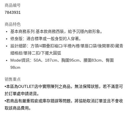
商品编号
信用卡分期付款
7843931
3期 0利率，每期
NT$877
21家银行
商品特色
6期 0利率，每期
NT$438
21家银行
合作金库商业银行
第一商业银行
基本商務系列:基本款商務西裝，給予沉穩內斂形象。
华南商业银行
彰化商业银行
合作金库商业银行
第一商业银行
LINE Pay
修身版：適合標準或一般身型的人穿著。
上海商业储蓄银行
台北富邦商业银行
华南商业银行
彰化商业银行
国泰世华商业银行
兆丰国际商业银行
設計細節：方領/4顆疊扣袖口/半裡內裡/單唇口袋/後開單衩/藏青
Apple Pay
上海商业储蓄银行
台北富邦商业银行
台湾中小企业银行
台中商业银行
細格紋/單排二扣/下擺大圓弧
国泰世华商业银行
兆丰国际商业银行
汇丰（台湾）商业银行
华泰商业银行
街口支付
台湾中小企业银行
台中商业银行
Model資訊：50A、187cm、胸圍95cm、腰圍83cm、臀圍
联邦商业银行
远东国际商业银行
汇丰（台湾）商业银行
华泰商业银行
98cm
悠遊付
元大商业银行
永丰商业银行
联邦商业银行
远东国际商业银行
玉山商业银行
星展（台湾）商业银行
元大商业银行
永丰商业银行
销售重点
Google Pay
台新国际商业银行
中国信托商业银行
玉山商业银行
星展（台湾）商业银行
•本區為OUTLET店中實際陳列之商品，無法保障狀態，若不滿意可
台湾乐天信用卡公司
台新国际商业银行
中国信托商业银行
Plus PAY
於訂單處申請退貨。
台湾乐天信用卡公司
•若商品有嚴重瑕疵或庫存錯誤等問題，將協助取消訂單並且不會收
AFTEE先享后付
取該商品費用。
相关说明
一、關於 AFTEE先享後付
ATM付款
1. 於付款方式選擇AFTEE先享後付，將跳出AFTEE先享後付手機驗證視
窗。