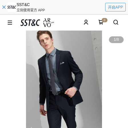
SST&C
开启APP
立刻使用官方 APP
0
1
/
8