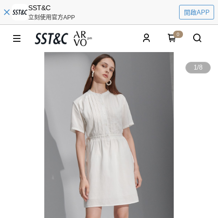
SST&C
開啟APP
立刻使用官方APP
0
1
/
8