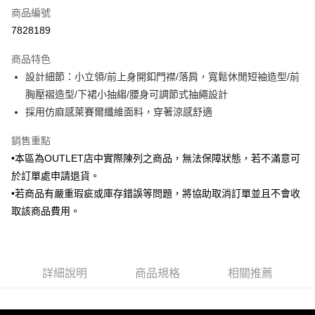
商品編號
信用卡分期付款
7828189
3 期 0 利率 每期
NT$492
21家銀行
商品特色
6 期 0 利率 每期
NT$246
21家銀行
合作金庫商業銀行
第一商業銀行
設計細節：小立領/前上身開釦門襟/落肩，寬鬆休閒短袖造型/前
華南商業銀行
彰化商業銀行
合作金庫商業銀行
第一商業銀行
LINE Pay
胸壓褶造型/下裙小抽縐/腰身可調節式抽繩設計
上海商業儲蓄銀行
台北富邦商業銀行
華南商業銀行
彰化商業銀行
國泰世華商業銀行
兆豐國際商業銀行
採用仿麻感萊賽爾纖維面料，穿著涼感舒適
Apple Pay
上海商業儲蓄銀行
台北富邦商業銀行
臺灣中小企業銀行
台中商業銀行
國泰世華商業銀行
兆豐國際商業銀行
銷售重點
匯豐（台灣）商業銀行
華泰商業銀行
街口支付
臺灣中小企業銀行
台中商業銀行
聯邦商業銀行
遠東國際商業銀行
•本區為OUTLET店中實際陳列之商品，無法保障狀態，若不滿意可
匯豐（台灣）商業銀行
華泰商業銀行
悠遊付
元大商業銀行
永豐商業銀行
於訂單處申請退貨。
聯邦商業銀行
遠東國際商業銀行
玉山商業銀行
星展（台灣）商業銀行
元大商業銀行
永豐商業銀行
•若商品有嚴重瑕疵或庫存錯誤等問題，將協助取消訂單並且不會收
Google Pay
台新國際商業銀行
中國信託商業銀行
玉山商業銀行
星展（台灣）商業銀行
取該商品費用。
台灣樂天信用卡公司
台新國際商業銀行
中國信託商業銀行
全盈+PAY
台灣樂天信用卡公司
AFTEE先享後付
相關說明
詳細說明
商品規格
相關推薦
【關於「AFTEE先享後付」】
ATM付款
AFTEE先享後付是「在收到商品之後才付款」的支付方式。 讓您購物簡單
便利好安心！