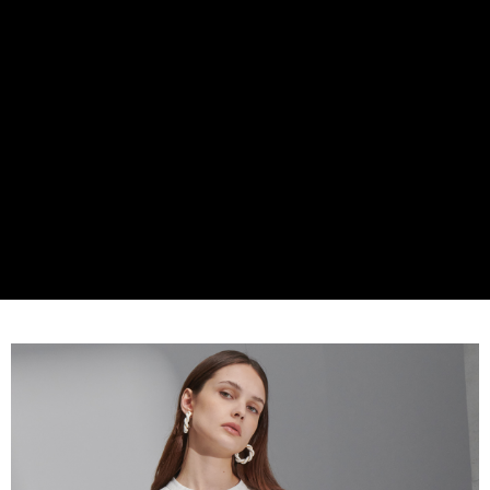
１．簡單：不需註冊會員、不需綁卡、不需儲值。
運送方式
２．便利：只要手機號碼，簡訊認證，即可結帳。
３．安心：先確認商品／服務後，再付款。
新竹物流宅配
每筆NT$120，滿NT$3,000(含以上)免運費
【「AFTEE先享後付」結帳流程】
１．於結帳方式選擇「AFTEE先享後付」後，將跳轉至「AFTEE先享後付」
新竹物流離島宅配
結帳頁面，進行簡訊認證並確認金額後，即可完成結帳。
２．訂單成立數日內，您將收到繳費通知簡訊。
每筆NT$350，滿NT$3,500(含以上)免運費
３．收到繳費通知簡訊後14天內，點擊此簡訊中的連結，可透過四大超商／
ATM／網路銀行／等多元方式進行付款，方視為交易完成。
LINEX 宇迅國際
查看運費
※ 請注意：結帳手續完成當下不需立刻繳費，但若您需要取消訂單，請聯絡
購買商品的店家。未經商家同意取消之訂單仍視為有效，需透過AFTEE先享
後付繳納相關費用。
※ 交易是否成功請以「AFTEE先享後付 」之結帳頁面顯示為準，若有關於
是否繳費成功／繳費後需取消欲退款等相關疑問，請聯繫「AFTEE先享後付
客戶支援中心」
https://netprotections.freshdesk.com/support/home
【注意事項】
１．透過由恩沛科技股份有限公司提供之「AFTEE先享後付」服務完成之交
易，需依本服務之必要範圍內提供個人資料，並將交易相關給付款項請求債
權轉讓予恩沛科技股份有限公司。
２．關於個人資料處理事宜，請瀏覽以下網址：
https://aftee.tw/terms/#terms3
３．未成年的使用者請事先徵得法定代理人或監護人之同意方可使用
「AFTEE先享後付」，若未經同意申辦者引起之損失，本公司不負相關責