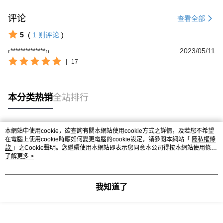
评论
查看全部
5
(
1
则评论
)
r**************n
2023/05/11
|
17
本分类热销
全站排行
本網站中使用cookie，欲查詢有關本網站使用cookie方式之詳情，及若您不希望
热门标签
在電腦上使用cookie時應如何變更電腦的cookie設定，請參閱本網站「
隱私權條
款
」之Cookie聲明。您繼續使用本網站即表示您同意本公司得按本網站使用條款
之Cookie聲明使用cookie。
了解更多 >
我知道了