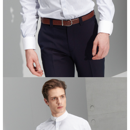
含但不限於訂購人姓名、電話，收件人姓名、電話、收件地址)，將交付予
AFTEE 於本服務必要服務範圍內運用。關於 AFTEE 對於個人資料之蒐集、
處理、利用，詳參 AFTEE 官網之『個人資料蒐集、處理及利用告知聲明』
（
https://aftee.tw/privacypolicy/
）。
若款項超過繳費期限，將根據當次的金額加收年利率 16% 的逾期滯納金。
未成年的使用者，請事先徵得法定代理人或監護人之同意方可使用
AFTEE。
若您對於個人資料之處理、利用有任何疑問，或欲行使相關法律權利，請聯
繫恩沛科技股份有限公司。若您不同意我們將上開所示之個人資料，連同必
要之購買訂單資訊提供予 AFTEE ，或讓 AFTEE 蒐集處理利用您的個人資
料，請勿選用本服務。