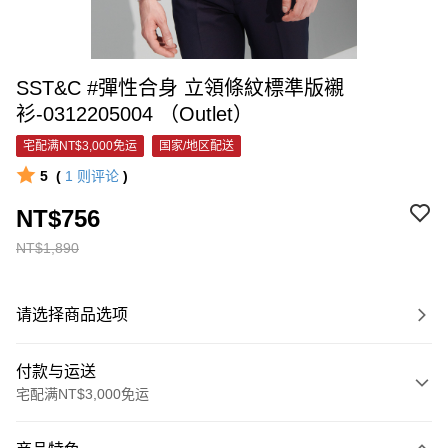
SST&C #彈性合身 立領條紋標準版襯
衫-0312205004 （Outlet）
宅配满NT$3,000免运
国家/地区配送
5
(
1
则评论
)
NT$756
NT$1,890
请选择商品选项
付款与运送
宅配满NT$3,000免运
付款方式