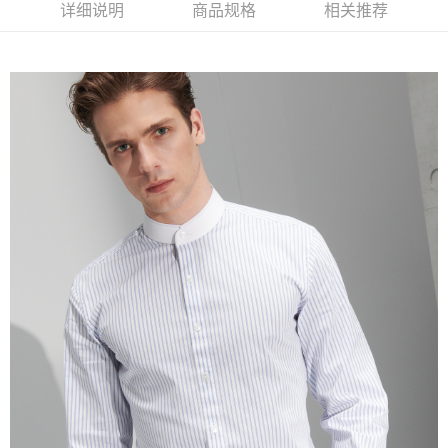
窗。
详细说明
商品规格
相关推荐
2. 進行簡訊驗證之後，即可完成結帳手續。
运送方式
3. 訂單確認後不需事先繳費，商品會配送至您的指定地址。
4. 下訂完成後，您的手機會收到一封繳費通知簡訊，APP會員則會收到
新竹物流宅配
AFTEE APP推播通知。
每笔NT$120，满NT$3,000(含以上)免运费
5. 收到商品當下無需繳費，確認無誤後，請再利用繳費通知簡訊或AFTEE
APP於四大便利商店‧ATM/網銀等方式進行付款。
新竹物流離島宅配
請留意繳費期限為 14 天。唯有下載 AFTEE App 成為 AFTEE 會員者方能享
每笔NT$350，满NT$3,500(含以上)免运费
有最長 45 天內付款之服務。
LINEX 宇迅國際
查看运费
繳費期限，為商家向您請款的時間，再加上使用AFTEE可延長的天數所計算
出。使用AFTEE下訂可以延長您收到商品前的繳費天數，但無法保證一定能
夠在期限內收到商品(例如:預購商品或預計到貨時間較長者)。因此無論收到
商品與否，仍需要請您在AFTEE規定的時間內完成繳費。
二、付款限制
1. 初次使用 AFTEE 時，將依認證結果及本公司審查結果，核予每個人不同
之上限額度
2. 結帳金額須大於NT$30
3. 目前僅支援台灣會員
三、聲明條款
「AFTEE先享後付」(下稱本服務)乃由恩沛科技股份有限公司(下稱 AFTEE )
所提供，並由 AFTEE 向您收取款項。因使用本服務所須提供之個人資料(包