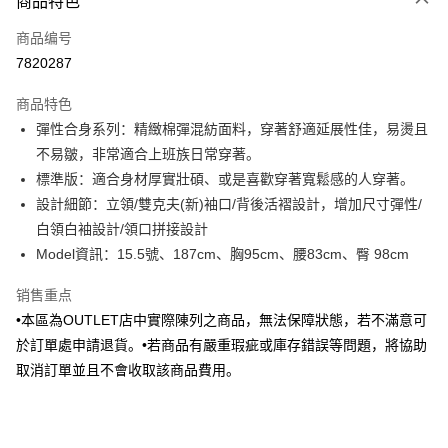
商品特色
信用卡一次付款
商品编号
信用卡分期付款
7820287
3期 0利率，每期
NT$252
21家银行
商品特色
6期 0利率，每期
NT$126
21家银行
合作金库商业银行
第一商业银行
彈性合身系列：精緻棉彈混紡面料，穿著舒適延展性佳，易燙且
华南商业银行
彰化商业银行
合作金库商业银行
第一商业银行
LINE Pay
不易皺，非常適合上班族日常穿著。
上海商业储蓄银行
台北富邦商业银行
华南商业银行
彰化商业银行
国泰世华商业银行
兆丰国际商业银行
標準版：適合身材厚實壯碩、或是喜歡穿著寬鬆感的人穿著。
Apple Pay
上海商业储蓄银行
台北富邦商业银行
台湾中小企业银行
台中商业银行
設計細節：立領/雙克夫(新)袖口/背後活褶設計，增加尺寸彈性/
国泰世华商业银行
兆丰国际商业银行
汇丰（台湾）商业银行
华泰商业银行
街口支付
台湾中小企业银行
台中商业银行
白領白袖設計/領口拼接設計
联邦商业银行
远东国际商业银行
汇丰（台湾）商业银行
华泰商业银行
Model資訊：15.5號、187cm、胸95cm、腰83cm、臀 98cm
悠遊付
元大商业银行
永丰商业银行
联邦商业银行
远东国际商业银行
玉山商业银行
星展（台湾）商业银行
元大商业银行
永丰商业银行
销售重点
Google Pay
台新国际商业银行
中国信托商业银行
玉山商业银行
星展（台湾）商业银行
•本區為OUTLET店中實際陳列之商品，無法保障狀態，若不滿意可
台湾乐天信用卡公司
台新国际商业银行
中国信托商业银行
Plus PAY
於訂單處申請退貨。•若商品有嚴重瑕疵或庫存錯誤等問題，將協助
台湾乐天信用卡公司
取消訂單並且不會收取該商品費用。
AFTEE先享后付
相关说明
一、關於 AFTEE先享後付
ATM付款
1. 於付款方式選擇AFTEE先享後付，將跳出AFTEE先享後付手機驗證視