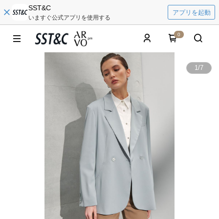
SST&C
アプリを起動
いますぐ公式アプリを使用する
0
1
/
7