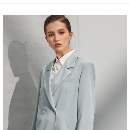
2.SMSで認証してお支払い手続を進めてください。
配送方法
3.注文するときのお支払いは不要です。商品はご指定の住所に配送されま
す。
新竹物流宅配
4.ご注文が完了すると、携帯に支払い通知のSMSが届きます。アプリ会員
配送毎にNT$120、NT$3,000以上で送料無料
の場合は、AFTEE アプリプッシュ通知が届きます。
5.商品受け取り時のお支払いは不要です。商品を確かめてから、SMSまた
新竹物流離島宅配
はアプリの通知に従って、4大コンビニ、またはATM/オンラインバンキン
グでお支払いください。
配送毎にNT$350、NT$3,500以上で送料無料
代金納付期限は最短で 14 日以内ですので、ご注意ください。AFTEE アプ
LINEX 宇迅國際
送料を確認
リをダウンロードして AFTEE 会員になるとお支払い期限を最長 45 日以内
まで延長できます。
お支払期限は、ショップが請求した期日と、AFTEEで延長できる日数をも
とに計算されます。AFTEEで注文すると、商品を受け取るまで支払い期限
を延長できますが、商品を期限内に受け取れない場合があります（例：予
約商品や商品到着日が比較的遅い商品）。そのため、商品到着の有無に関
わらず、AFTEEで指定された期限内にお支払いください。
二、支払い限度額
1.初回 AFTEEを ご利用の際に、認証結果及び当社の審査の結果に基づ
き、限度額が設定されます。
2.決済金額は最低NT$20です。
3.現在、台湾の会員のみご利用いただけます。