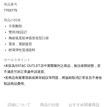
商品番号
クレジットカード分割払い
7703775
3回払い、金利0、毎回
NT$612
21行の銀行
商品の特徴
6回払い、金利0、毎回
NT$306
21行の銀行
合作金庫商業銀行
第一商業銀行
方形翻領
華南商業銀行
彰化商業銀行
合作金庫商業銀行
第一商業銀行
LINE Pay
雙排2釦設計
上海商業儲蓄銀行
台北富邦商業銀行
華南商業銀行
彰化商業銀行
国泰世華商業銀行
兆豐國際商業銀行
胸線弧度延伸弧形造型口袋
Apple Pay
上海商業儲蓄銀行
台北富邦商業銀行
台湾中小企業銀行
台中商業銀行
寬肩，寬鬆版型
国泰世華商業銀行
兆豐國際商業銀行
HSBC(台湾)商業銀行
華泰商業銀行
JKOPAY
台湾中小企業銀行
台中商業銀行
輕薄彈性質感面料
聯邦商業銀行
遠東国際商業銀行
HSBC(台湾)商業銀行
華泰商業銀行
Easy Wallet
元大商業銀行
永豐商業銀行
聯邦商業銀行
遠東国際商業銀行
セールスポイント
玉山商業銀行
星展(台湾)商業銀行
元大商業銀行
永豐商業銀行
Google Pay
•本區為SST&C OUTLET店中實際陳列之商品，無法保障狀態，若
台新國際商業銀行
中国信託商業銀行
玉山商業銀行
星展(台湾)商業銀行
不滿意可於訂單處申請退貨。
台湾楽天クレジットカード会社
台新國際商業銀行
中国信託商業銀行
Plus Pay
•若商品有嚴重瑕疵或庫存錯誤等問題，將協助取消訂單並且不會收
台湾楽天クレジットカード会社
AFTEE代金後払い
取該商品費用。
説明
一、 AFTEE代金後払いについて
ATM払い
1.お支払い方法でAFTEE代金後払いを選択すると、携帯電話認証ウィンド
ウが表示されます。
詳細について
商品の仕様
おすすめ関連商品