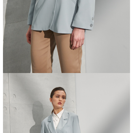
三、利用規約「AFTEE代金後払い」（以下当サービスという）はネットプ
ロテクションズ（以下 AFTEE という）が提供し、AFTEEが代金を徴収し
ます。当サービスご利用の際に提供しなければならない個人情報（注文者
の氏名、電話番号、受取人の氏名、電話番号、受取人住所を含むがこれに
限らない）は、AFTEEに渡され当サービスで必要な範囲内で利用されま
す。AFTEEの個人情報の収集、処理、利用について、詳細はAFTEE公式ホ
ームページの『個人情報の収集、処理及び利用に関する声明』をご参照く
ださい（
https://aftee.tw/privacypolicy/
）。
AFTEEの初回ご利用の際に、審査を通過すれば、最高額がNT$10,000にな
ります。支払い期限を過ぎた場合、その金額に基づいて年利20%の遅延滞
納金が加算されます。未成年の利用者は、事前に法定代理人または後見人
の同意を得ればAFTEEをご利用いただけます。
個人情報の処理、利用について疑問がある、または関連する法律の権利を
行使したい場合は、ネットプロテクションズ
cs_tw@netprotections.co.jp
にご連絡ください。上記に示した個人情報を、必要な購入注文書とあわせ
てAFTEEにご提供いただく、またはAFTEEにあなたの個人情報の収集、処
理、利用を許可することににご同意いただけない場合は、当サービスを選
択しないでください。