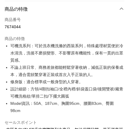
お支払い方法
商品の特徴
クレジットカード1回払い
商品番号
クレジットカード分割払い
7674044
3回払い、金利0、毎回
NT$1,064
21行の銀行
商品の特徴
6回払い、金利0、毎回
NT$532
21行の銀行
合作金庫商業銀行
第一商業銀行
可機洗系列：可於洗衣機洗滌的西裝系列，特殊處理材質便於冷
華南商業銀行
彰化商業銀行
合作金庫商業銀行
第一商業銀行
LINE Pay
水清洗，洗後不磨損變形、不影響原有機能性，保有一貫的出眾
上海商業儲蓄銀行
台北富邦商業銀行
華南商業銀行
彰化商業銀行
国泰世華商業銀行
兆豐國際商業銀行
質感。
Apple Pay
上海商業儲蓄銀行
台北富邦商業銀行
台湾中小企業銀行
台中商業銀行
不論上班日常、商務差旅都能輕鬆穿著收納，減低正裝的保養成
国泰世華商業銀行
兆豐國際商業銀行
HSBC(台湾)商業銀行
華泰商業銀行
JKOPAY
台湾中小企業銀行
台中商業銀行
本，適合需頻繁穿著正裝或首次入手正裝的人。
聯邦商業銀行
遠東国際商業銀行
HSBC(台湾)商業銀行
華泰商業銀行
修身版：適合標準或一般身型的人穿著。
Easy Wallet
元大商業銀行
永豐商業銀行
聯邦商業銀行
遠東国際商業銀行
設計細節：方領/4顆扣袖口/全裡內裡/斜袋蓋口袋/後開雙衩/藏青
玉山商業銀行
星展(台湾)商業銀行
元大商業銀行
永豐商業銀行
Google Pay
台新國際商業銀行
中国信託商業銀行
可機洗格紋/單排二扣/下擺大圓弧
玉山商業銀行
星展(台湾)商業銀行
台湾楽天クレジットカード会社
Model資訊：50A、187cm、胸圍95cm、腰圍83cm、臀圍
台新國際商業銀行
中国信託商業銀行
Plus Pay
台湾楽天クレジットカード会社
98cm
AFTEE代金後払い
説明
セールスポイント
一、 AFTEE代金後払いについて