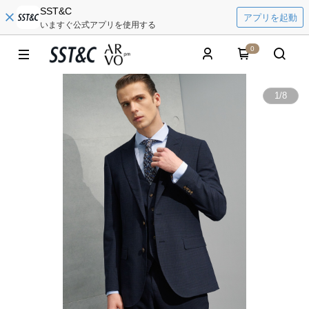
SST&C
アプリを起動
いますぐ公式アプリを使用する
0
1
/
8