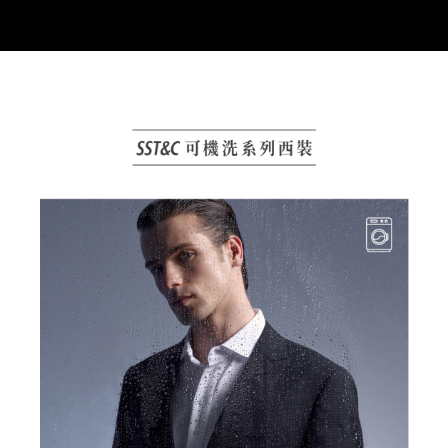
2.決済金額は最低NT$20です。
3.現在、台湾の会員のみご利用いただけます。
三、利用規約「AFTEE代金後払い」（以下当サービスという）はネットプ
ロテクションズ（以下 AFTEE という）が提供し、AFTEEが代金を徴収し
ます。当サービスご利用の際に提供しなければならない個人情報（注文者
の氏名、電話番号、受取人の氏名、電話番号、受取人住所を含むがこれに
限らない）は、AFTEEに渡され当サービスで必要な範囲内で利用されま
す。AFTEEの個人情報の収集、処理、利用について、詳細はAFTEE公式ホ
ームページの『個人情報の収集、処理及び利用に関する声明』をご参照く
ださい（
https://aftee.tw/privacypolicy/
）。
AFTEEの初回ご利用の際に、審査を通過すれば、最高額がNT$10,000にな
ります。支払い期限を過ぎた場合、その金額に基づいて年利20%の遅延滞
納金が加算されます。未成年の利用者は、事前に法定代理人または後見人
の同意を得ればAFTEEをご利用いただけます。
個人情報の処理、利用について疑問がある、または関連する法律の権利を
行使したい場合は、ネットプロテクションズ
cs_tw@netprotections.co.jp
にご連絡ください。上記に示した個人情報を、必要な購入注文書とあわせ
てAFTEEにご提供いただく、またはAFTEEにあなたの個人情報の収集、処
理、利用を許可することににご同意いただけない場合は、当サービスを選
択しないでください。