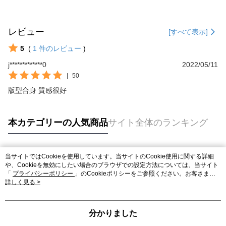
レビュー
[すべて表示]
5
(
1
件のレビュー
)
j*************0
2022/05/11
|
50
版型合身 質感很好
本カテゴリーの人気商品
サイト全体のランキング
当サイトではCookieを使用しています。当サイトのCookie使用に関する詳細
人気タグ
や、Cookieを無効にしたい場合のブラウザでの設定方法については、当サイト
「
プライバシーポリシー
」のCookieポリシーをご参照ください。お客さま
が、当サイトを引き続き使用される場合、当社がサイト利用規約のCookieポリ
詳しく見る >
シーに基づいてCookieを使用することに同意したものとみなします。
分かりました