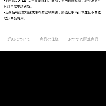
•本區為OUTLET店中實際陳列之商品，無法保障狀態，若不滿意可
ATM払い
1.お支払い方法でAFTEE代金後払いを選択すると、携帯電話認証ウィンド
於訂單處申請退貨。
ウが表示されます。
•若商品有嚴重瑕疵或庫存錯誤等問題，將協助取消訂單並且不會收
2.SMSで認証してお支払い手続を進めてください。
配送方法
3.注文するときのお支払いは不要です。商品はご指定の住所に配送されま
取該商品費用。
す。
新竹物流宅配
4.ご注文が完了すると、携帯に支払い通知のSMSが届きます。アプリ会員
配送毎にNT$120、NT$3,000以上で送料無料
の場合は、AFTEE アプリプッシュ通知が届きます。
5.商品受け取り時のお支払いは不要です。商品を確かめてから、SMSまた
新竹物流離島宅配
はアプリの通知に従って、4大コンビニ、またはATM/オンラインバンキン
詳細について
商品の仕様
おすすめ関連商品
グでお支払いください。
配送毎にNT$350、NT$3,500以上で送料無料
代金納付期限は最短で 14 日以内ですので、ご注意ください。AFTEE アプ
LINEX 宇迅國際
送料を確認
リをダウンロードして AFTEE 会員になるとお支払い期限を最長 45 日以内
まで延長できます。
お支払期限は、ショップが請求した期日と、AFTEEで延長できる日数をも
とに計算されます。AFTEEで注文すると、商品を受け取るまで支払い期限
を延長できますが、商品を期限内に受け取れない場合があります（例：予
約商品や商品到着日が比較的遅い商品）。そのため、商品到着の有無に関
わらず、AFTEEで指定された期限内にお支払いください。
二、支払い限度額
1.初回 AFTEEを ご利用の際に、認証結果及び当社の審査の結果に基づ
き、限度額が設定されます。