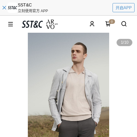
SST&C
开启APP
立刻使用官方 APP
0
1
/
10