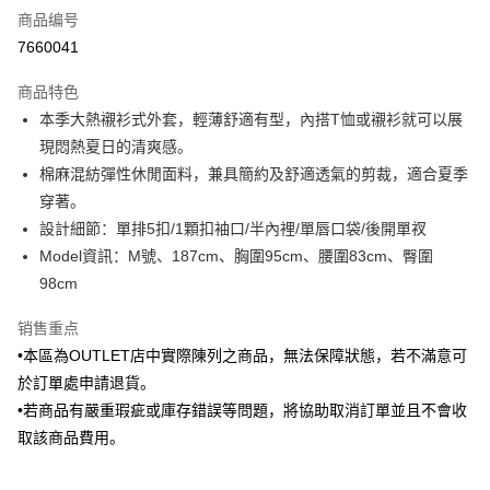
商品编号
信用卡分期付款
7660041
3期 0利率，每期
NT$665
21家银行
商品特色
6期 0利率，每期
NT$332
21家银行
合作金库商业银行
第一商业银行
本季大熱襯衫式外套，輕薄舒適有型，內搭T恤或襯衫就可以展
华南商业银行
彰化商业银行
合作金库商业银行
第一商业银行
LINE Pay
現悶熱夏日的清爽感。
上海商业储蓄银行
台北富邦商业银行
华南商业银行
彰化商业银行
国泰世华商业银行
兆丰国际商业银行
棉麻混紡彈性休閒面料，兼具簡約及舒適透氣的剪裁，適合夏季
Apple Pay
上海商业储蓄银行
台北富邦商业银行
台湾中小企业银行
台中商业银行
穿著。
国泰世华商业银行
兆丰国际商业银行
汇丰（台湾）商业银行
华泰商业银行
街口支付
台湾中小企业银行
台中商业银行
設計細節：單排5扣/1顆扣袖口/半內裡/單唇口袋/後開單衩
联邦商业银行
远东国际商业银行
汇丰（台湾）商业银行
华泰商业银行
Model資訊：M號、187cm、胸圍95cm、腰圍83cm、臀圍
悠遊付
元大商业银行
永丰商业银行
联邦商业银行
远东国际商业银行
98cm
玉山商业银行
星展（台湾）商业银行
元大商业银行
永丰商业银行
Google Pay
台新国际商业银行
中国信托商业银行
玉山商业银行
星展（台湾）商业银行
销售重点
台湾乐天信用卡公司
台新国际商业银行
中国信托商业银行
Plus PAY
•本區為OUTLET店中實際陳列之商品，無法保障狀態，若不滿意可
台湾乐天信用卡公司
於訂單處申請退貨。
AFTEE先享后付
•若商品有嚴重瑕疵或庫存錯誤等問題，將協助取消訂單並且不會收
相关说明
一、關於 AFTEE先享後付
取該商品費用。
ATM付款
1. 於付款方式選擇AFTEE先享後付，將跳出AFTEE先享後付手機驗證視
窗。