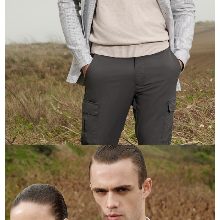
AFTEE 於本服務必要服務範圍內運用。關於 AFTEE 對於個人資料之蒐集、
處理、利用，詳參 AFTEE 官網之『個人資料蒐集、處理及利用告知聲明』
（
https://aftee.tw/privacypolicy/
）。
若款項超過繳費期限，將根據當次的金額加收年利率 16% 的逾期滯納金。
未成年的使用者，請事先徵得法定代理人或監護人之同意方可使用
AFTEE。
若您對於個人資料之處理、利用有任何疑問，或欲行使相關法律權利，請聯
繫恩沛科技股份有限公司。若您不同意我們將上開所示之個人資料，連同必
要之購買訂單資訊提供予 AFTEE ，或讓 AFTEE 蒐集處理利用您的個人資
料，請勿選用本服務。