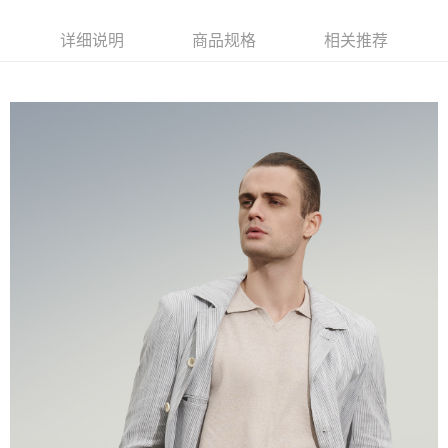
2. 進行簡訊驗證之後，即可完成結帳手續。
运送方式
3. 訂單確認後不需事先繳費，商品會配送至您的指定地址。
详细说明
商品规格
相关推荐
4. 下訂完成後，您的手機會收到一封繳費通知簡訊，APP會員則會收到
新竹物流宅配
AFTEE APP推播通知。
每笔NT$120，满NT$3,000(含以上)免运费
5. 收到商品當下無需繳費，確認無誤後，請再利用繳費通知簡訊或AFTEE
APP於四大便利商店‧ATM/網銀等方式進行付款。
新竹物流離島宅配
請留意繳費期限為 14 天。唯有下載 AFTEE App 成為 AFTEE 會員者方能享
每笔NT$350，满NT$3,500(含以上)免运费
有最長 45 天內付款之服務。
LINEX 宇迅國際
查看运费
繳費期限，為商家向您請款的時間，再加上使用AFTEE可延長的天數所計算
出。使用AFTEE下訂可以延長您收到商品前的繳費天數，但無法保證一定能
夠在期限內收到商品(例如:預購商品或預計到貨時間較長者)。因此無論收到
商品與否，仍需要請您在AFTEE規定的時間內完成繳費。
二、付款限制
1. 初次使用 AFTEE 時，將依認證結果及本公司審查結果，核予每個人不同
之上限額度
2. 結帳金額須大於NT$30
3. 目前僅支援台灣會員
三、聲明條款
「AFTEE先享後付」(下稱本服務)乃由恩沛科技股份有限公司(下稱 AFTEE )
所提供，並由 AFTEE 向您收取款項。因使用本服務所須提供之個人資料(包
含但不限於訂購人姓名、電話，收件人姓名、電話、收件地址)，將交付予