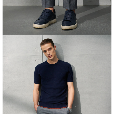
untuk menggunakan AFTEE.
Sila hubungi NP Taiwan Inc. di
cs_tw@netprotections.co.jp
jika anda
mempunyai sebarang kebimbangan mengenai pemprosesan dan
penggunaan pada data peribadi. Jika anda tidak bersetuju dengan data
peribadi yang disenaraikan seperti di atas akan dikumpul dan digunakan
oleh AFTEE, sila jangan gunakan perkhidmatan ini.