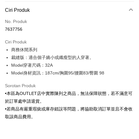
Kaedah Pembayaran
Ciri Produk
Kad Kredit (Bayaran Penuh)
No. Produk
Ansuran Kad Kredit
7637756
3 ansuran pada kadar faedah 0,
NT$345
setiap ansuran
Ciri Produk
21 Bank
6 ansuran pada kadar faedah 0,
NT$172
setiap
Taiwan Cooperative Bank
Bank Komersial Pertama
商務休閒系列
Hua Nan Commercial
Chang Hwa Commercial
ansuran
21 Bank
Bank
Bank
裁縫版：適合個子嬌小或纖瘦型的人穿著。
Taiwan Cooperative Bank
Bank Komersial Pertama
LINE Pay
The Shanghai
Bank Komersial Taipei
Model穿著尺碼：32A
Hua Nan Commercial Bank
Chang Hwa Commercial Bank
Commercial & Savings
Fubon
Model身材資訊：187cm/胸圍95/腰圍83/臀圍 98
Apple Pay
The Shanghai Commercial &
Bank Komersial Taipei Fubon
Bank
Savings Bank
Bank Cathay United
Mega International
JKOPAY
Sorotan Produk
Bank Cathay United
Mega International Commercial
Commercial Bank
•本區為OUTLET店中實際陳列之商品，無法保障狀態，若不滿意可
Bank
Taiwan Business Bank
Taichung Commercial
Easy Wallet
Taiwan Business Bank
Taichung Commercial Bank
於訂單處申請退貨。
Bank
HSBC Bank (Taiwan) Limited
Hwatai Bank
Google Pay
•若商品有嚴重瑕疵或庫存錯誤等問題，將協助取消訂單並且不會收
HSBC Bank (Taiwan)
Hwatai Bank
Union Bank of Taiwan
Far Eastern International Bank
Limited
取該商品費用。
Yuanta Commercial Bank
Bank SinoPac
Plus PAY
Union Bank of Taiwan
Far Eastern International
Bank Komersial E.SUN
DBS Bank
Bank
AFTEE
Bank Antarabangsa Taishin
Bank CTBC
Yuanta Commercial Bank
Bank SinoPac
Syarikat Kad Kredit Rakuten