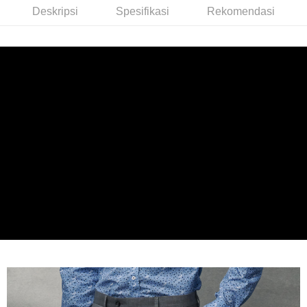
Deskripsi
Bank Komersial E.SUN
DBS Bank
Deskripsi
Spesifikasi
Rekomendasi
Taiwan
Pertama, Mengenai Perkhidmatan AFTEE Beli Sekarang Bayar Kemudian
Bank Antarabangsa
Bank CTBC
Pemindahan ATM
1. Dengan memilih AFTEE sebagai kaedah pembayaran, mesej
Taishin
pengesahan AFTEE akan muncul.
Syarikat Kad Kredit
2. Anda boleh meneruskan pembayaran selepas pengesahan SMS.
Pilihan Penghantaran
Rakuten Taiwan
3. Tiada bayaran diperlukan apabila pesanan disahkan. Produk akan
dihantar ke alamat yang ditetapkan.
新竹物流宅配
4. Setelah pesanan disahkan, anda akan menerima SMS pembayaran
NT$120/pesanan | Penghantaran percuma untuk pesanan
manakala ahli aplikasi akan menerima pemberitahuan tolak aplikasi
NT$3,000 atau lebih
AFTEE.
5. Tiada bayaran diperlukan apabila anda menerima produk. Sila buat
pembayaran di empat kedai serbaneka utama, ATM atau perbankan
新竹物流離島宅配
dalam talian dengan SMS pembayaran atau pemberitahuan tolak aplikasi
NT$350/pesanan | Penghantaran percuma untuk pesanan
AFTEE.
NT$3,500 atau lebih
Sila ambil perhatian bahawa tempoh pembayaran adalah 14 hari. Walau
LINEX 宇迅國際
bagaimanapun, bagi mereka yang telah memuat turun Aplikasi AFTEE
Kadar Penghantaran
dan mendaftar sebagai ahli AFTEE boleh menikmati tempoh pembayaran
sehingga 45 hari.
Tempoh pembayaran dikira dari masa kedai meminta pembayaran anda,
ditambah dengan bilangan hari yang boleh dilanjutkan oleh AFTEE. Anda
boleh melanjutkan tempoh pembayaran anda sebelum anda menerima
pesanan. Walau bagaimanapun, tiada jaminan bahawa anda boleh
menerima pesanan anda semasa tempoh pembayaran (cth.: produk