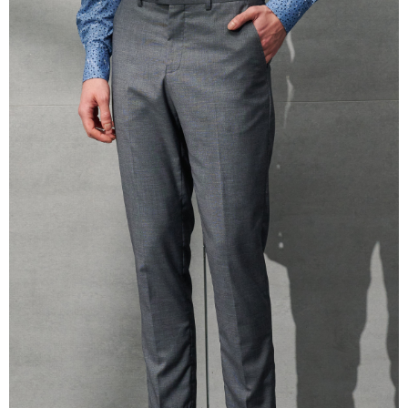
prapesanan atau produk yang mungkin mengambil masa yang lebih
lama untuk dihantar). Oleh itu, anda dikehendaki membuat pembayaran
kepada AFTEE dalam tempoh sama ada anda menerima pesanan.
Kedua, Sekatan Pembayaran
1. Jumlah yang diperakui untuk pengguna kali pertama boleh sehingga
NT$10,000. Amaun diperakui sebenar yang diluluskan akan berdasarkan
keputusan pensijilan dan semakan oleh AFTEE.
2. Amaun perbelanjaan minimum mestilah lebih besar daripada NT$20.
3. Pada masa ini hanya tersedia untuk ahli Taiwan.
Ketiga, Syarat Perkhidmatan
Perkhidmatan AFTEE Beli Sekarang Bayar Kemudian disediakan oleh NP
Taiwan, Inc. dan AFTEE akan membuat bil kepada pengguna. AFTEE
akan menggunakan data peribadi yang dikumpul (termasuk nama
pembeli, no. telefon, nama penerima, no. telefon, alamat penerima) untuk
penggunaan perkhidmatan. Sila rujuk kepada "Penyata Pengumpulan
Data Peribadi, Pemprosesan, Penggunaan"
(https://aftee.tw/privacypolicy/
) untuk maklumat lanjut.
Jumlah yang diperakui untuk pengguna kali pertama yang lulus
kelulusan boleh sehingga NT$10,000. Jika pengguna tidak membuat
pembayaran dalam tempoh tersebut, yuran pembayaran lewat sebanyak
20% setahun akan dikenakan. Pengguna bawah umur dikehendaki
mendapatkan kebenaran daripada ibu bapa atau penjaga yang sah