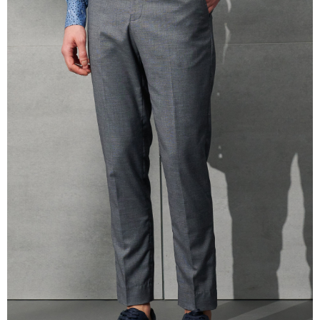
三、利用規約「AFTEE代金後払い」（以下当サービスという）はネットプ
ロテクションズ（以下 AFTEE という）が提供し、AFTEEが代金を徴収し
ます。当サービスご利用の際に提供しなければならない個人情報（注文者
の氏名、電話番号、受取人の氏名、電話番号、受取人住所を含むがこれに
限らない）は、AFTEEに渡され当サービスで必要な範囲内で利用されま
す。AFTEEの個人情報の収集、処理、利用について、詳細はAFTEE公式ホ
ームページの『個人情報の収集、処理及び利用に関する声明』をご参照く
ださい（
https://aftee.tw/privacypolicy/
）。
AFTEEの初回ご利用の際に、審査を通過すれば、最高額がNT$10,000にな
ります。支払い期限を過ぎた場合、その金額に基づいて年利20%の遅延滞
納金が加算されます。未成年の利用者は、事前に法定代理人または後見人
の同意を得ればAFTEEをご利用いただけます。
個人情報の処理、利用について疑問がある、または関連する法律の権利を
行使したい場合は、ネットプロテクションズ
cs_tw@netprotections.co.jp
にご連絡ください。上記に示した個人情報を、必要な購入注文書とあわせ
てAFTEEにご提供いただく、またはAFTEEにあなたの個人情報の収集、処
理、利用を許可することににご同意いただけない場合は、当サービスを選
択しないでください。