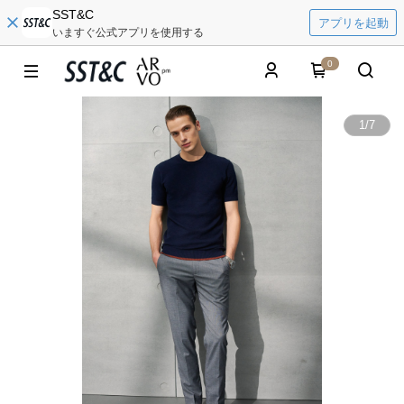
SST&C
アプリを起動
いますぐ公式アプリを使用する
0
1
/
7