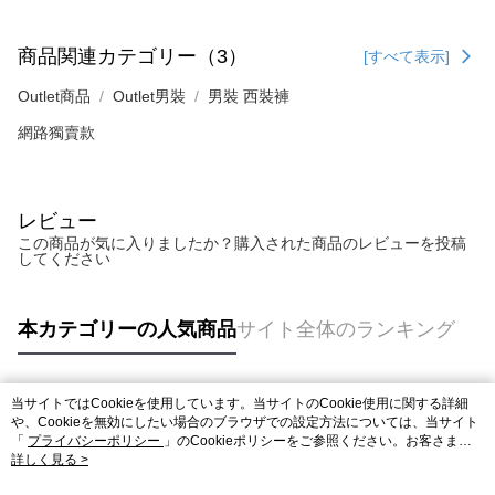
商品関連カテゴリー（3）
[すべて表示]
Outlet商品
Outlet男裝
男裝 西裝褲
網路獨賣款
レビュー
この商品が気に入りましたか？購入された商品のレビューを投稿
してください
本カテゴリーの人気商品
サイト全体のランキング
当サイトではCookieを使用しています。当サイトのCookie使用に関する詳細
人気タグ
や、Cookieを無効にしたい場合のブラウザでの設定方法については、当サイト
「
プライバシーポリシー
」のCookieポリシーをご参照ください。お客さま
が、当サイトを引き続き使用される場合、当社がサイト利用規約のCookieポリ
詳しく見る >
シーに基づいてCookieを使用することに同意したものとみなします。