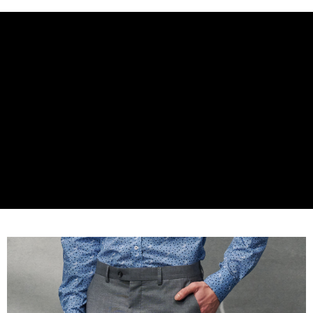
2.SMSで認証してお支払い手続を進めてください。
配送方法
3.注文するときのお支払いは不要です。商品はご指定の住所に配送されま
す。
新竹物流宅配
4.ご注文が完了すると、携帯に支払い通知のSMSが届きます。アプリ会員
配送毎にNT$120、NT$3,000以上で送料無料
の場合は、AFTEE アプリプッシュ通知が届きます。
5.商品受け取り時のお支払いは不要です。商品を確かめてから、SMSまた
新竹物流離島宅配
はアプリの通知に従って、4大コンビニ、またはATM/オンラインバンキン
グでお支払いください。
配送毎にNT$350、NT$3,500以上で送料無料
代金納付期限は最短で 14 日以内ですので、ご注意ください。AFTEE アプ
LINEX 宇迅國際
送料を確認
リをダウンロードして AFTEE 会員になるとお支払い期限を最長 45 日以内
まで延長できます。
お支払期限は、ショップが請求した期日と、AFTEEで延長できる日数をも
とに計算されます。AFTEEで注文すると、商品を受け取るまで支払い期限
を延長できますが、商品を期限内に受け取れない場合があります（例：予
約商品や商品到着日が比較的遅い商品）。そのため、商品到着の有無に関
わらず、AFTEEで指定された期限内にお支払いください。
二、支払い限度額
1.初回 AFTEEを ご利用の際に、認証結果及び当社の審査の結果に基づ
き、限度額が設定されます。
2.決済金額は最低NT$20です。
3.現在、台湾の会員のみご利用いただけます。