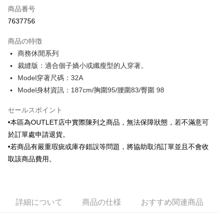
商品番号
クレジットカード分割払い
7637756
3回払い、金利0、毎回
NT$345
21行の銀行
商品の特徴
6回払い、金利0、毎回
NT$172
21行の銀行
合作金庫商業銀行
第一商業銀行
商務休閒系列
華南商業銀行
彰化商業銀行
合作金庫商業銀行
第一商業銀行
LINE Pay
裁縫版：適合個子嬌小或纖瘦型的人穿著。
上海商業儲蓄銀行
台北富邦商業銀行
華南商業銀行
彰化商業銀行
国泰世華商業銀行
兆豐國際商業銀行
Model穿著尺碼：32A
Apple Pay
上海商業儲蓄銀行
台北富邦商業銀行
台湾中小企業銀行
台中商業銀行
Model身材資訊：187cm/胸圍95/腰圍83/臀圍 98
国泰世華商業銀行
兆豐國際商業銀行
HSBC(台湾)商業銀行
華泰商業銀行
JKOPAY
台湾中小企業銀行
台中商業銀行
聯邦商業銀行
遠東国際商業銀行
セールスポイント
HSBC(台湾)商業銀行
華泰商業銀行
Easy Wallet
元大商業銀行
永豐商業銀行
聯邦商業銀行
遠東国際商業銀行
•本區為OUTLET店中實際陳列之商品，無法保障狀態，若不滿意可
玉山商業銀行
星展(台湾)商業銀行
元大商業銀行
永豐商業銀行
Google Pay
於訂單處申請退貨。
台新國際商業銀行
中国信託商業銀行
玉山商業銀行
星展(台湾)商業銀行
•若商品有嚴重瑕疵或庫存錯誤等問題，將協助取消訂單並且不會收
台湾楽天クレジットカード会社
台新國際商業銀行
中国信託商業銀行
Plus Pay
取該商品費用。
台湾楽天クレジットカード会社
AFTEE代金後払い
説明
一、 AFTEE代金後払いについて
ATM払い
詳細について
商品の仕様
おすすめ関連商品
1.お支払い方法でAFTEE代金後払いを選択すると、携帯電話認証ウィンド
ウが表示されます。