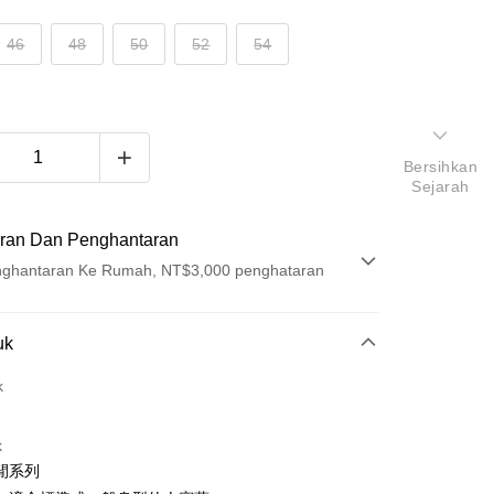
46
48
50
52
54
Bersihkan
Sejarah
ran Dan Penghantaran
ghantaran Ke Rumah, NT$3,000 penghataran
Pembayaran
uk
t (Bayaran Penuh)
k
ad Kredit
k
ran pada kadar faedah 0,
NT$877
setiap ansuran
閒系列
21 Bank
ran pada kadar faedah 0,
NT$438
setiap
an Cooperative Bank
Bank Komersial Pertama