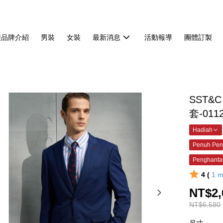
雙品牌介紹
男裝
女裝
最新消息
活動報導
團體訂製
套
SST
套-011
Hadiah
Penuh Pen
Penghanta
4 (
1
m
NT$2,
NT$6,580