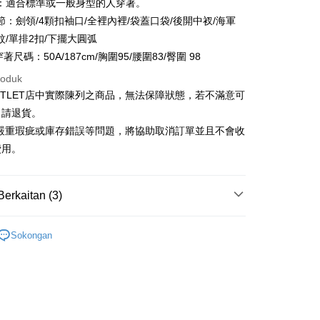
：適合標準或一般身型的人穿著。
Nan Commercial
Chang Hwa Commercial
n
21 Bank
節：劍領/4顆扣袖口/全裡內裡/袋蓋口袋/後開中衩/海軍
k
Bank
Cooperative Bank
Bank Komersial Pertama
紋/單排2扣/下擺大圓弧
Shanghai
Bank Komersial Taipei
n Commercial Bank
Chang Hwa Commercial Bank
穿著尺碼：50A/187cm/胸圍95/腰圍83/臀圍 98
ercial & Savings
Fubon
anghai Commercial &
Bank Komersial Taipei Fubon
k
roduk
s Bank
 Cathay United
Mega International
UTLET店中實際陳列之商品，無法保障狀態，若不滿意可
thay United
Mega International Commercial
Commercial Bank
Bank
申請退貨。
an Business Bank
Taichung Commercial
t
Business Bank
Taichung Commercial Bank
有嚴重瑕疵或庫存錯誤等問題，將協助取消訂單並且不會收
Bank
nk (Taiwan) Limited
Hwatai Bank
y
 Bank (Taiwan)
Hwatai Bank
費用。
ank of Taiwan
Far Eastern International Bank
ted
 Commercial Bank
Bank SinoPac
n Bank of Taiwan
Far Eastern International
omersial E.SUN
DBS Bank
Bank
Berkaitan (3)
tarabangsa Taishin
Bank CTBC
ta Commercial Bank
Bank SinoPac
t Kad Kredit Rakuten
 Komersial E.SUN
Outlet男裝
男裝 西裝外套
DBS Bank
Mengenai Perkhidmatan AFTEE Beli Sekarang Bayar
Sokongan
 Antarabangsa
Bank CTBC
an ATM
款
hin
 memilih AFTEE sebagai kaedah pembayaran, mesej
kat Kad Kredit
n AFTEE akan muncul.
精選 4 折
oleh meneruskan pembayaran selepas pengesahan SMS.
ten Taiwan
Penghantaran
ayaran diperlukan apabila pesanan disahkan. Produk akan
e alamat yang ditetapkan.
宅配
h pesanan disahkan, anda akan menerima SMS pembayaran