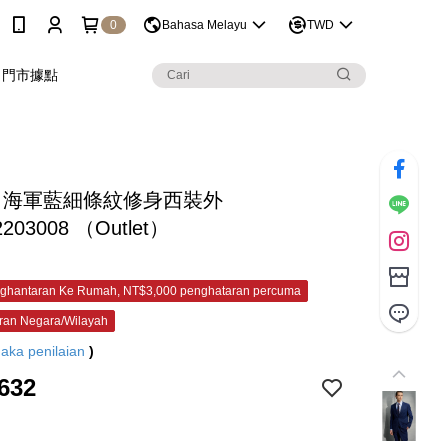
0
Bahasa Melayu
TWD
門市據點
&C 海軍藍細條紋修身西裝外
2203008 （Outlet）
ghantaran Ke Rumah, NT$3,000 penghataran percuma
ran Negara/Wilayah
aka penilaian
)
632