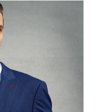
 Amaun diperakui sebenar yang diluluskan akan
n keputusan pensijilan dan semakan oleh AFTEE.
erbelanjaan minimum mestilah lebih besar daripada NT$20.
sa ini hanya tersedia untuk ahli Taiwan.
arat Perkhidmatan
tan AFTEE Beli Sekarang Bayar Kemudian disediakan oleh
, Inc. dan AFTEE akan membuat bil kepada pengguna. AFTEE
gunakan data peribadi yang dikumpul (termasuk nama
o. telefon, nama penerima, no. telefon, alamat penerima)
gunaan perkhidmatan. Sila rujuk kepada "Penyata
an Data Peribadi, Pemprosesan, Penggunaan"
ee.tw/privacypolicy/
) untuk maklumat lanjut.
g diperakui untuk pengguna kali pertama yang lulus
boleh sehingga NT$10,000. Jika pengguna tidak membuat
n dalam tempoh tersebut, yuran pembayaran lewat sebanyak
un akan dikenakan. Pengguna bawah umur dikehendaki
an kebenaran daripada ibu bapa atau penjaga yang sah
ggunakan AFTEE.
gi NP Taiwan Inc. di
cs_tw@netprotections.co.jp
jika anda
 sebarang kebimbangan mengenai pemprosesan dan
 pada data peribadi. Jika anda tidak bersetuju dengan data
ang disenaraikan seperti di atas akan dikumpul dan