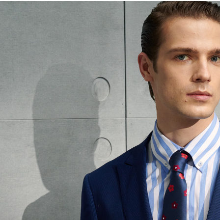
NT$10,000.
berdasarka
2. Amaun p
3. Pada ma
Ketiga, Sy
Perkhidma
NP Taiwan
akan meng
pembeli, n
untuk peng
Pengumpul
(https://aft
Jumlah yan
kelulusan 
pembayara
20% setah
mendapatk
untuk men
Sila hubun
mempunyai
penggunaan
peribadi y