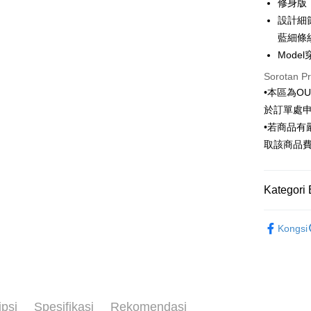
修身版
Hua 
ansura
設計細
Ban
Taiwan 
藍細條
LINE Pay
The 
Hua Na
Model
Comm
Apple Pay
The Sh
Ban
Sorotan P
Saving
Bank
JKOPAY
•本區為O
Bank Ca
於訂單處
Taiw
Easy Walle
Taiwan 
•若商品
HSBC Ba
Google Pa
HSBC
取該商品
Union B
Limi
Yuanta
Plus PAY
Unio
Bank K
Kategori 
AFTEE
Bank An
Yuan
Deskripsi
Syarika
Outlet商品
Bank
Pertama, 
Taiwan
Kongsi
Bank
Pemindah
Kemudian
網路獨賣
Tais
1. Dengan
Syari
pengesaha
限時特賣｜
2. Anda b
Raku
Pilihan 
3. Tiada b
dihantar k
新竹物流
ipsi
Spesifikasi
Rekomendasi
4. Setela