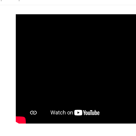
NT$120/pe
manakala a
AFTEE.
NT$3,000 
5. Tiada b
pembayara
新竹物流
dalam tal
NT$350/pe
aplikasi A
NT$3,500 
Sila ambil
bagaimanap
LINEX 
dan mendaf
pembayara
Tempoh pe
ditambah d
Anda bole
menerima 
boleh men
produk pr
lebih lama
pembayara
pesanan.
Kedua, Se
1. Jumlah 