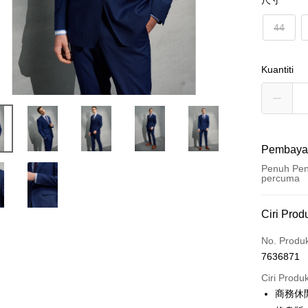
尺寸
44
Kuantiti
Pembaya
Penuh Pen
percuma
Kaedah 
Ciri Prod
Kad Kredi
No. Produ
7636871
Ansuran K
Ciri Produ
3 ansu
商務休
6 ansu
Taiw